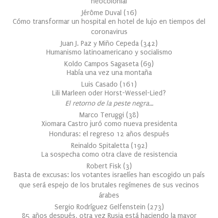
neocolonial
Jérôme Duval
(
16
)
Cómo transformar un hospital en hotel de lujo en tiempos del
coronavirus
Juan J. Paz y Miño Cepeda
(
342
)
Humanismo latinoamericano y socialismo
Koldo Campos Sagaseta
(
69
)
Había una vez una montaña
Luis Casado
(
161
)
Lili Marleen oder Horst-Wessel-Lied?
El retorno de la peste negra…
Marco Teruggi
(
38
)
Xiomara Castro juró como nueva presidenta
Honduras: el regreso 12 años después
Reinaldo Spitaletta
(
192
)
La sospecha como otra clave de resistencia
Robert Fisk
(
3
)
Basta de excusas: los votantes israelíes han escogido un país
que será espejo de los brutales regímenes de sus vecinos
árabes
Sergio Rodríguez Gelfenstein
(
273
)
85 años después, otra vez Rusia está haciendo la mayor