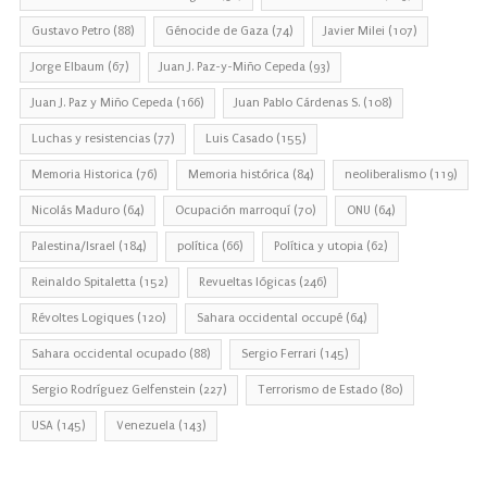
Gustavo Petro
(88)
Génocide de Gaza
(74)
Javier Milei
(107)
Jorge Elbaum
(67)
Juan J. Paz-y-Miño Cepeda
(93)
Juan J. Paz y Miño Cepeda
(166)
Juan Pablo Cárdenas S.
(108)
Luchas y resistencias
(77)
Luis Casado
(155)
Memoria Historica
(76)
Memoria histórica
(84)
neoliberalismo
(119)
Nicolás Maduro
(64)
Ocupación marroquí
(70)
ONU
(64)
Palestina/Israel
(184)
política
(66)
Política y utopia
(62)
Reinaldo Spitaletta
(152)
Revueltas lógicas
(246)
Révoltes Logiques
(120)
Sahara occidental occupé
(64)
Sahara occidental ocupado
(88)
Sergio Ferrari
(145)
Sergio Rodríguez Gelfenstein
(227)
Terrorismo de Estado
(80)
USA
(145)
Venezuela
(143)