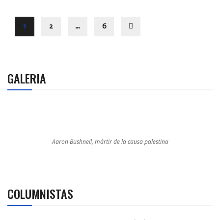
1
2
…
6
GALERIA
Aaron Bushnell, mártir de la causa palestina
COLUMNISTAS