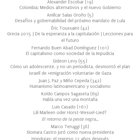
Alexander Escobar
(
19
)
Colombia: Medios alternativos y el nuevo Gobierno
Amílcar Salas Oroño
(
5
)
Desafíos y gobernabilidad del próximo mandato de Lula
Éric Toussaint
(
42
)
Grecia 2015 | De la esperanza a la capitulación | Lecciones para
el futuro
Fernando Buen Abad Domínguez
(
101
)
El capitalismo como sociedad de la Impudicia
Gideon Levy
(
55
)
Cómo un adolescente, y no un periodista, desmontó el plan
israelí de «emigración voluntaria» de Gaza
Juan J. Paz y Miño Cepeda
(
342
)
Humanismo latinoamericano y socialismo
Koldo Campos Sagaseta
(
69
)
Había una vez una montaña
Luis Casado
(
161
)
Lili Marleen oder Horst-Wessel-Lied?
El retorno de la peste negra…
Marco Teruggi
(
38
)
Xiomara Castro juró como nueva presidenta
Honduras: el regreso 12 años después