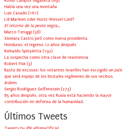
Koldo Campos Sagaseta
(
69
)
Había una vez una montaña
Luis Casado
(
161
)
Lili Marleen oder Horst-Wessel-Lied?
El retorno de la peste negra…
Marco Teruggi
(
38
)
Xiomara Castro juró como nueva presidenta
Honduras: el regreso 12 años después
Reinaldo Spitaletta
(
192
)
La sospecha como otra clave de resistencia
Robert Fisk
(
3
)
Basta de excusas: los votantes israelíes han escogido un país
que será espejo de los brutales regímenes de sus vecinos
árabes
Sergio Rodríguez Gelfenstein
(
273
)
85 años después, otra vez Rusia está haciendo la mayor
contribución en defensa de la humanidad.
Últimos Tweets
Tweets by @LaPlumaOficial