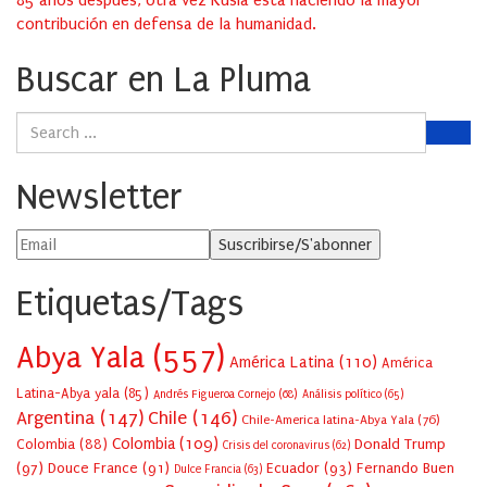
85 años después, otra vez Rusia está haciendo la mayor
contribución en defensa de la humanidad.
Buscar en La Pluma
Newsletter
Etiquetas/Tags
Abya Yala
(557)
América Latina
(110)
América
Latina-Abya yala
(85)
Andrés Figueroa Cornejo
(68)
Análisis político
(65)
Argentina
(147)
Chile
(146)
Chile-America latina-Abya Yala
(76)
Colombia
(109)
Colombia
(88)
Donald Trump
Crisis del coronavirus
(62)
(97)
Douce France
(91)
Ecuador
(93)
Fernando Buen
Dulce Francia
(63)