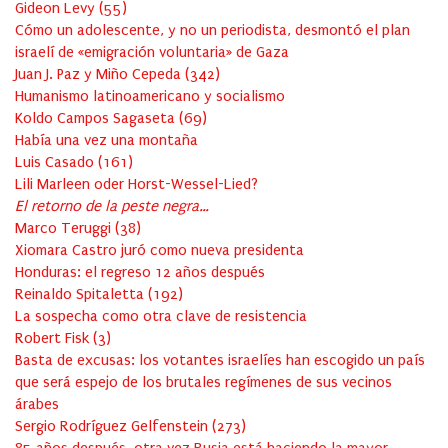
Gideon Levy
(
55
)
Cómo un adolescente, y no un periodista, desmontó el plan
israelí de «emigración voluntaria» de Gaza
Juan J. Paz y Miño Cepeda
(
342
)
Humanismo latinoamericano y socialismo
Koldo Campos Sagaseta
(
69
)
Había una vez una montaña
Luis Casado
(
161
)
Lili Marleen oder Horst-Wessel-Lied?
El retorno de la peste negra…
Marco Teruggi
(
38
)
Xiomara Castro juró como nueva presidenta
Honduras: el regreso 12 años después
Reinaldo Spitaletta
(
192
)
La sospecha como otra clave de resistencia
Robert Fisk
(
3
)
Basta de excusas: los votantes israelíes han escogido un país
que será espejo de los brutales regímenes de sus vecinos
árabes
Sergio Rodríguez Gelfenstein
(
273
)