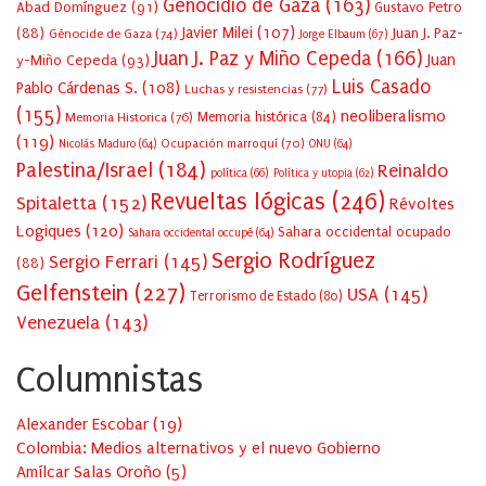
Genocidio de Gaza
(163)
Abad Domínguez
(91)
Gustavo Petro
Javier Milei
(107)
(88)
Juan J. Paz-
Génocide de Gaza
(74)
Jorge Elbaum
(67)
Juan J. Paz y Miño Cepeda
(166)
Juan
y-Miño Cepeda
(93)
Luis Casado
Pablo Cárdenas S.
(108)
Luchas y resistencias
(77)
(155)
neoliberalismo
Memoria Historica
(76)
Memoria histórica
(84)
(119)
Ocupación marroquí
(70)
Nicolás Maduro
(64)
ONU
(64)
Palestina/Israel
(184)
Reinaldo
política
(66)
Política y utopia
(62)
Revueltas lógicas
(246)
Spitaletta
(152)
Révoltes
Logiques
(120)
Sahara occidental ocupado
Sahara occidental occupé
(64)
Sergio Rodríguez
Sergio Ferrari
(145)
(88)
Gelfenstein
(227)
USA
(145)
Terrorismo de Estado
(80)
Venezuela
(143)
Columnistas
Alexander Escobar
(
19
)
Colombia: Medios alternativos y el nuevo Gobierno
Amílcar Salas Oroño
(
5
)