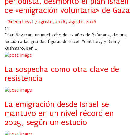
periodista, desmontó el plan israelí
de «emigración voluntaria» de Gaza
Author
Posted
Gideon Levy
7 agosto, 2026
7 agosto, 2026
on
11
Eitan Newman, un muchacho de 17 años de Ra’anana, dio una
lección a las grandes figuras de Israel. Yonit Levy y Danny
Kushmaro, Ben...
La sospecha como otra clave de
resistencia
La emigración desde Israel se
mantuvo en un nivel récord en
2025, según un estudio