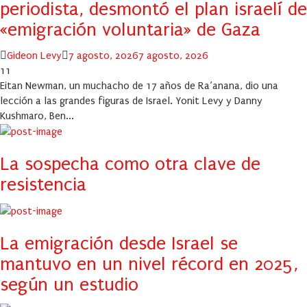
periodista, desmontó el plan israelí de
«emigración voluntaria» de Gaza
Author
Posted
Gideon Levy
7 agosto, 2026
7 agosto, 2026
on
11
Eitan Newman, un muchacho de 17 años de Ra’anana, dio una
lección a las grandes figuras de Israel. Yonit Levy y Danny
Kushmaro, Ben...
La sospecha como otra clave de
resistencia
La emigración desde Israel se
mantuvo en un nivel récord en 2025,
según un estudio