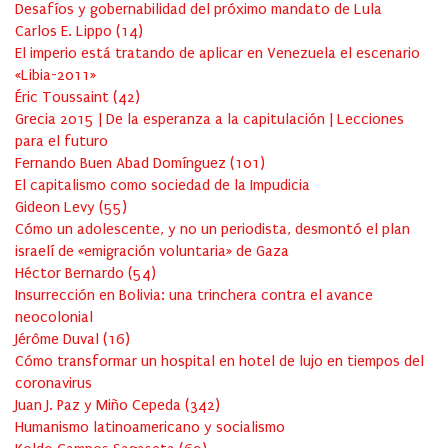
Desafíos y gobernabilidad del próximo mandato de Lula
Carlos E. Lippo
(
14
)
El imperio está tratando de aplicar en Venezuela el escenario
«Libia-2011»
Éric Toussaint
(
42
)
Grecia 2015 | De la esperanza a la capitulación | Lecciones
para el futuro
Fernando Buen Abad Domínguez
(
101
)
El capitalismo como sociedad de la Impudicia
Gideon Levy
(
55
)
Cómo un adolescente, y no un periodista, desmontó el plan
israelí de «emigración voluntaria» de Gaza
Héctor Bernardo
(
54
)
Insurrección en Bolivia: una trinchera contra el avance
neocolonial
Jérôme Duval
(
16
)
Cómo transformar un hospital en hotel de lujo en tiempos del
coronavirus
Juan J. Paz y Miño Cepeda
(
342
)
Humanismo latinoamericano y socialismo