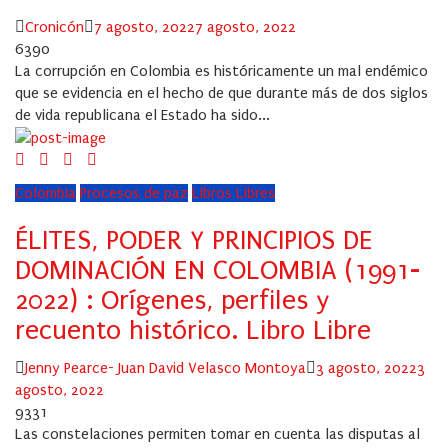
Author
Posted
Cronicón
7 agosto, 2022
7 agosto, 2022
on
6390
La corrupción en Colombia es históricamente un mal endémico
que se evidencia en el hecho de que durante más de dos siglos
de vida republicana el Estado ha sido...
Colombia
Procesos de paz
Libros Libres
ÉLITES, PODER Y PRINCIPIOS DE
DOMINACIÓN EN COLOMBIA (1991-
2022) : Orígenes, perfiles y
recuento histórico. Libro Libre
Author
Posted
Jenny Pearce- Juan David Velasco Montoya
3 agosto, 2022
3
on
agosto, 2022
9331
Las constelaciones permiten tomar en cuenta las disputas al