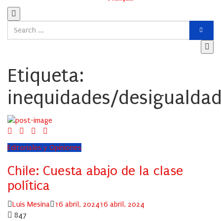
Etiqueta:
inequidades/desigualda
Editoriales y Opiniones
Chile: Cuesta abajo de la clase
política
Author
Posted
Luis Mesina
16 abril, 2024
16 abril, 2024
on
847