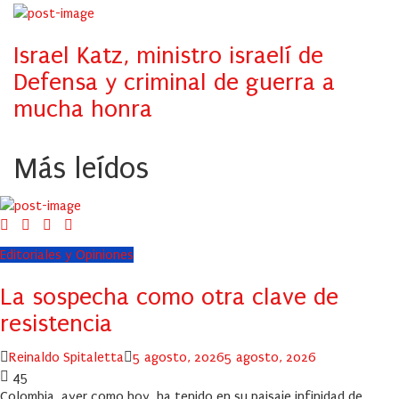
Israel Katz, ministro israelí de
Defensa y criminal de guerra a
mucha honra
Más leídos
Editoriales y Opiniones
La sospecha como otra clave de
resistencia
Author
Posted
Reinaldo Spitaletta
5 agosto, 2026
5 agosto, 2026
on
45
Colombia, ayer como hoy, ha tenido en su paisaje infinidad de