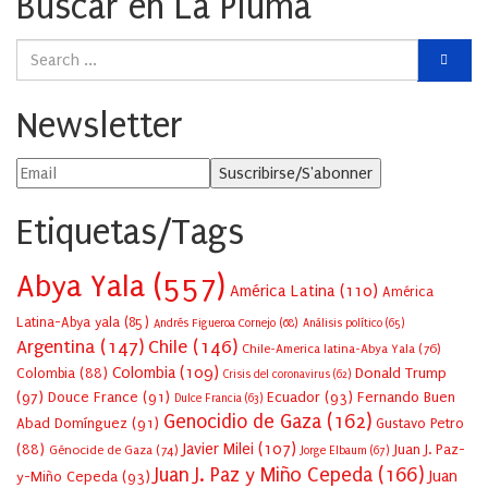
Buscar en La Pluma
Newsletter
Etiquetas/Tags
Abya Yala
(557)
América Latina
(110)
América
Latina-Abya yala
(85)
Andrés Figueroa Cornejo
(68)
Análisis político
(65)
Argentina
(147)
Chile
(146)
Chile-America latina-Abya Yala
(76)
Colombia
(109)
Colombia
(88)
Donald Trump
Crisis del coronavirus
(62)
(97)
Douce France
(91)
Ecuador
(93)
Fernando Buen
Dulce Francia
(63)
Genocidio de Gaza
(162)
Abad Domínguez
(91)
Gustavo Petro
Javier Milei
(107)
(88)
Juan J. Paz-
Génocide de Gaza
(74)
Jorge Elbaum
(67)
Juan J. Paz y Miño Cepeda
(166)
Juan
y-Miño Cepeda
(93)