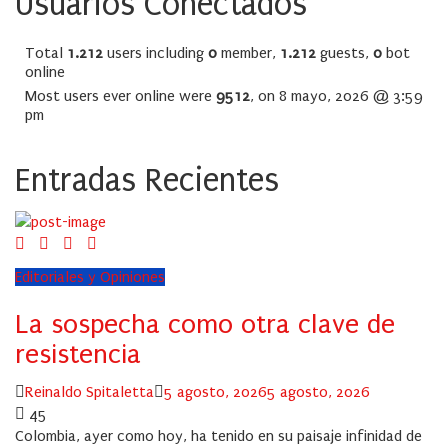
Usuarios Conectados
Total
1.212
users including
0
member,
1.212
guests,
0
bot
online
Most users ever online were
9512
, on 8 mayo, 2026 @ 3:59
pm
Entradas Recientes
Editoriales y Opiniones
La sospecha como otra clave de
resistencia
Author
Posted
Reinaldo Spitaletta
5 agosto, 2026
5 agosto, 2026
on
45
Colombia, ayer como hoy, ha tenido en su paisaje infinidad de