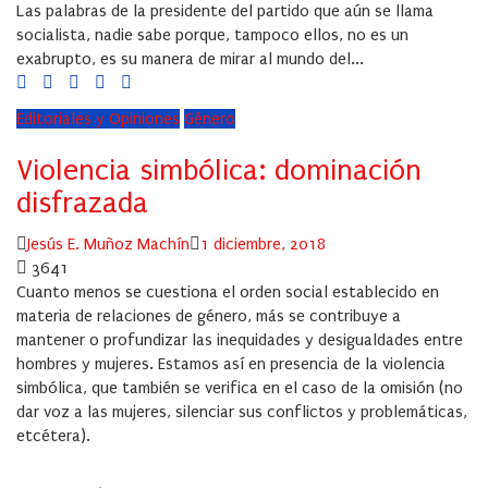
Las palabras de la presidente del partido que aún se llama
socialista, nadie sabe porque, tampoco ellos, no es un
exabrupto, es su manera de mirar al mundo del...
Editoriales y Opiniones
Género
Violencia simbólica: dominación
disfrazada
Author
Posted
Jesús E. Muñoz Machín
1 diciembre, 2018
on
3641
Cuanto menos se cuestiona el orden social establecido en
materia de relaciones de género, más se contribuye a
mantener o profundizar las inequidades y desigualdades entre
hombres y mujeres. Estamos así en presencia de la violencia
simbólica, que también se verifica en el caso de la omisión (no
dar voz a las mujeres, silenciar sus conflictos y problemáticas,
etcétera).