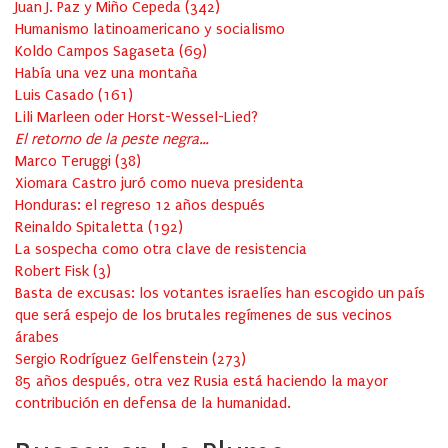
Juan J. Paz y Miño Cepeda
(
342
)
Humanismo latinoamericano y socialismo
Koldo Campos Sagaseta
(
69
)
Había una vez una montaña
Luis Casado
(
161
)
Lili Marleen oder Horst-Wessel-Lied?
El retorno de la peste negra…
Marco Teruggi
(
38
)
Xiomara Castro juró como nueva presidenta
Honduras: el regreso 12 años después
Reinaldo Spitaletta
(
192
)
La sospecha como otra clave de resistencia
Robert Fisk
(
3
)
Basta de excusas: los votantes israelíes han escogido un país
que será espejo de los brutales regímenes de sus vecinos
árabes
Sergio Rodríguez Gelfenstein
(
273
)
85 años después, otra vez Rusia está haciendo la mayor
contribución en defensa de la humanidad.