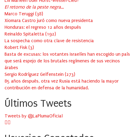
Lili Marleen oder Horst-Wessel-Lied?
El retorno de la peste negra…
Marco Teruggi
(
38
)
Xiomara Castro juró como nueva presidenta
Honduras: el regreso 12 años después
Reinaldo Spitaletta
(
192
)
La sospecha como otra clave de resistencia
Robert Fisk
(
3
)
Basta de excusas: los votantes israelíes han escogido un país
que será espejo de los brutales regímenes de sus vecinos
árabes
Sergio Rodríguez Gelfenstein
(
273
)
85 años después, otra vez Rusia está haciendo la mayor
contribución en defensa de la humanidad.
Últimos Tweets
Tweets by @LaPlumaOficial