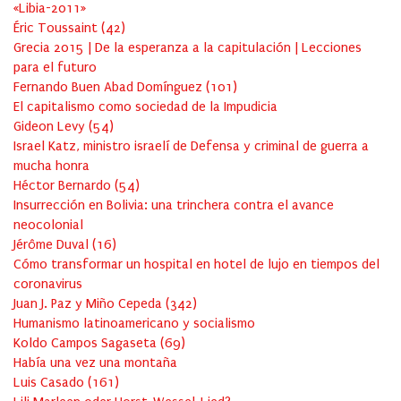
«Libia-2011»
Éric Toussaint
(
42
)
Grecia 2015 | De la esperanza a la capitulación | Lecciones
para el futuro
Fernando Buen Abad Domínguez
(
101
)
El capitalismo como sociedad de la Impudicia
Gideon Levy
(
54
)
Israel Katz, ministro israelí de Defensa y criminal de guerra a
mucha honra
Héctor Bernardo
(
54
)
Insurrección en Bolivia: una trinchera contra el avance
neocolonial
Jérôme Duval
(
16
)
Cómo transformar un hospital en hotel de lujo en tiempos del
coronavirus
Juan J. Paz y Miño Cepeda
(
342
)
Humanismo latinoamericano y socialismo
Koldo Campos Sagaseta
(
69
)
Había una vez una montaña
Luis Casado
(
161
)