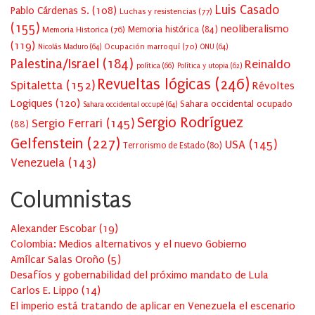
Luis Casado
Pablo Cárdenas S.
(108)
Luchas y resistencias
(77)
(155)
neoliberalismo
Memoria Historica
(76)
Memoria histórica
(84)
(119)
Ocupación marroquí
(70)
Nicolás Maduro
(64)
ONU
(64)
Palestina/Israel
(184)
Reinaldo
política
(66)
Política y utopia
(62)
Revueltas lógicas
(246)
Spitaletta
(152)
Révoltes
Logiques
(120)
Sahara occidental ocupado
Sahara occidental occupé
(64)
Sergio Rodríguez
Sergio Ferrari
(145)
(88)
Gelfenstein
(227)
USA
(145)
Terrorismo de Estado
(80)
Venezuela
(143)
Columnistas
Alexander Escobar
(
19
)
Colombia: Medios alternativos y el nuevo Gobierno
Amílcar Salas Oroño
(
5
)
Desafíos y gobernabilidad del próximo mandato de Lula
Carlos E. Lippo
(
14
)
El imperio está tratando de aplicar en Venezuela el escenario