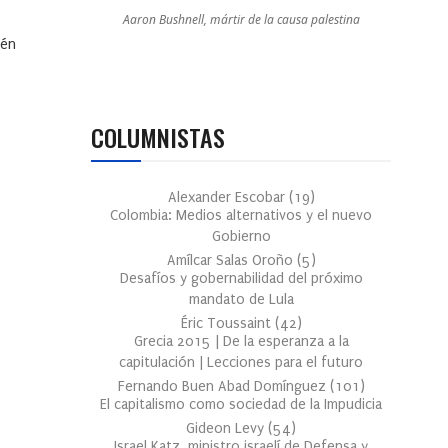
Aaron Bushnell, mártir de la causa palestina
ién
COLUMNISTAS
Alexander Escobar
(
19
)
Colombia: Medios alternativos y el nuevo
Gobierno
Amílcar Salas Oroño
(
5
)
Desafíos y gobernabilidad del próximo
mandato de Lula
Éric Toussaint
(
42
)
Grecia 2015 | De la esperanza a la
capitulación | Lecciones para el futuro
Fernando Buen Abad Domínguez
(
101
)
El capitalismo como sociedad de la Impudicia
Gideon Levy
(
54
)
Israel Katz, ministro israelí de Defensa y