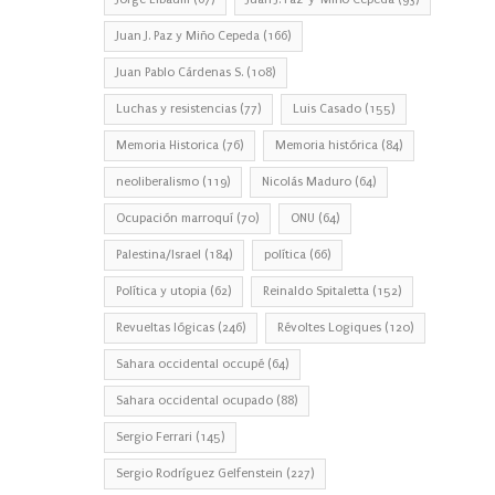
Juan J. Paz y Miño Cepeda
(166)
Juan Pablo Cárdenas S.
(108)
Luchas y resistencias
(77)
Luis Casado
(155)
Memoria Historica
(76)
Memoria histórica
(84)
neoliberalismo
(119)
Nicolás Maduro
(64)
Ocupación marroquí
(70)
ONU
(64)
Palestina/Israel
(184)
política
(66)
Política y utopia
(62)
Reinaldo Spitaletta
(152)
Revueltas lógicas
(246)
Révoltes Logiques
(120)
Sahara occidental occupé
(64)
Sahara occidental ocupado
(88)
Sergio Ferrari
(145)
Sergio Rodríguez Gelfenstein
(227)