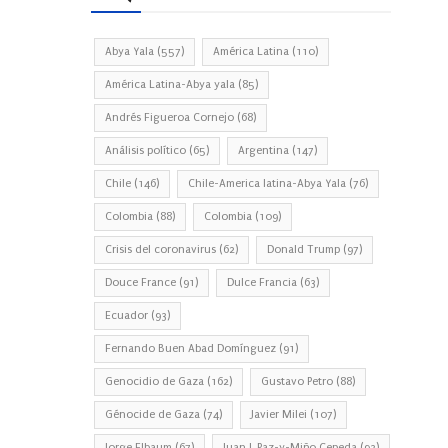
Abya Yala
(557)
América Latina
(110)
América Latina-Abya yala
(85)
Andrés Figueroa Cornejo
(68)
Análisis político
(65)
Argentina
(147)
Chile
(146)
Chile-America latina-Abya Yala
(76)
Colombia
(88)
Colombia
(109)
Crisis del coronavirus
(62)
Donald Trump
(97)
Douce France
(91)
Dulce Francia
(63)
Ecuador
(93)
Fernando Buen Abad Domínguez
(91)
Genocidio de Gaza
(162)
Gustavo Petro
(88)
Génocide de Gaza
(74)
Javier Milei
(107)
Jorge Elbaum
(67)
Juan J. Paz-y-Miño Cepeda
(93)