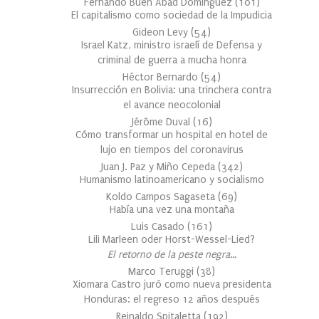
Fernando Buen Abad Domínguez
(
101
)
El capitalismo como sociedad de la Impudicia
Gideon Levy
(
54
)
Israel Katz, ministro israelí de Defensa y
criminal de guerra a mucha honra
Héctor Bernardo
(
54
)
Insurrección en Bolivia: una trinchera contra
el avance neocolonial
Jérôme Duval
(
16
)
Cómo transformar un hospital en hotel de
lujo en tiempos del coronavirus
Juan J. Paz y Miño Cepeda
(
342
)
Humanismo latinoamericano y socialismo
Koldo Campos Sagaseta
(
69
)
Había una vez una montaña
Luis Casado
(
161
)
Lili Marleen oder Horst-Wessel-Lied?
El retorno de la peste negra…
Marco Teruggi
(
38
)
Xiomara Castro juró como nueva presidenta
Honduras: el regreso 12 años después
Reinaldo Spitaletta
(
192
)