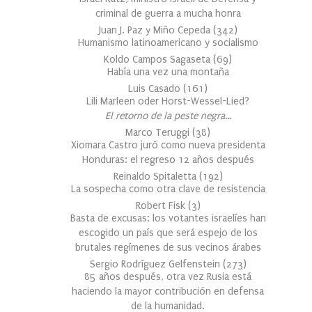
criminal de guerra a mucha honra
Juan J. Paz y Miño Cepeda
(
342
)
Humanismo latinoamericano y socialismo
Koldo Campos Sagaseta
(
69
)
Había una vez una montaña
Luis Casado
(
161
)
Lili Marleen oder Horst-Wessel-Lied?
El retorno de la peste negra…
Marco Teruggi
(
38
)
Xiomara Castro juró como nueva presidenta
Honduras: el regreso 12 años después
Reinaldo Spitaletta
(
192
)
La sospecha como otra clave de resistencia
Robert Fisk
(
3
)
Basta de excusas: los votantes israelíes han
escogido un país que será espejo de los
brutales regímenes de sus vecinos árabes
Sergio Rodríguez Gelfenstein
(
273
)
85 años después, otra vez Rusia está
haciendo la mayor contribución en defensa
de la humanidad.