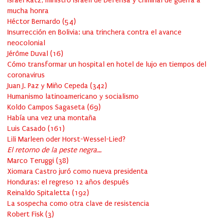
mucha honra
Héctor Bernardo
(
54
)
Insurrección en Bolivia: una trinchera contra el avance
neocolonial
Jérôme Duval
(
16
)
Cómo transformar un hospital en hotel de lujo en tiempos del
coronavirus
Juan J. Paz y Miño Cepeda
(
342
)
Humanismo latinoamericano y socialismo
Koldo Campos Sagaseta
(
69
)
Había una vez una montaña
Luis Casado
(
161
)
Lili Marleen oder Horst-Wessel-Lied?
El retorno de la peste negra…
Marco Teruggi
(
38
)
Xiomara Castro juró como nueva presidenta
Honduras: el regreso 12 años después
Reinaldo Spitaletta
(
192
)
La sospecha como otra clave de resistencia
Robert Fisk
(
3
)