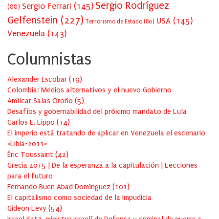
Sergio Rodríguez
Sergio Ferrari
(145)
(88)
Gelfenstein
(227)
USA
(145)
Terrorismo de Estado
(80)
Venezuela
(143)
Columnistas
Alexander Escobar
(
19
)
Colombia: Medios alternativos y el nuevo Gobierno
Amílcar Salas Oroño
(
5
)
Desafíos y gobernabilidad del próximo mandato de Lula
Carlos E. Lippo
(
14
)
El imperio está tratando de aplicar en Venezuela el escenario
«Libia-2011»
Éric Toussaint
(
42
)
Grecia 2015 | De la esperanza a la capitulación | Lecciones
para el futuro
Fernando Buen Abad Domínguez
(
101
)
El capitalismo como sociedad de la Impudicia
Gideon Levy
(
54
)
Israel Katz, ministro israelí de Defensa y criminal de guerra a