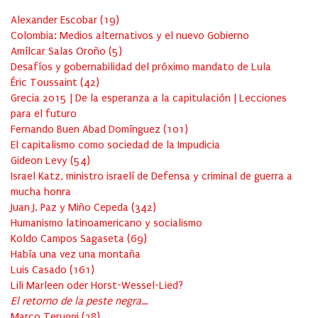
Alexander Escobar
(
19
)
Colombia: Medios alternativos y el nuevo Gobierno
Amílcar Salas Oroño
(
5
)
Desafíos y gobernabilidad del próximo mandato de Lula
Éric Toussaint
(
42
)
Grecia 2015 | De la esperanza a la capitulación | Lecciones
para el futuro
Fernando Buen Abad Domínguez
(
101
)
El capitalismo como sociedad de la Impudicia
Gideon Levy
(
54
)
Israel Katz, ministro israelí de Defensa y criminal de guerra a
mucha honra
Juan J. Paz y Miño Cepeda
(
342
)
Humanismo latinoamericano y socialismo
Koldo Campos Sagaseta
(
69
)
Había una vez una montaña
Luis Casado
(
161
)
Lili Marleen oder Horst-Wessel-Lied?
El retorno de la peste negra…
Marco Teruggi
(
38
)