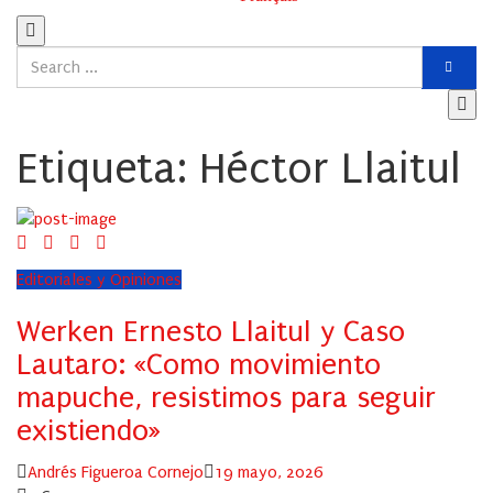
Etiqueta:
Héctor Llaitul
Editoriales y Opiniones
Werken Ernesto Llaitul y Caso
Lautaro: «Como movimiento
mapuche, resistimos para seguir
existiendo»
Author
Posted
Andrés Figueroa Cornejo
19 mayo, 2026