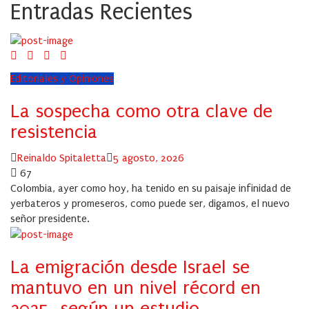
Entradas Recientes
Editoriales y Opiniones
La sospecha como otra clave de
resistencia
Author
Posted
Reinaldo Spitaletta
5 agosto, 2026
on
67
Colombia, ayer como hoy, ha tenido en su paisaje infinidad de
yerbateros y promeseros, como puede ser, digamos, el nuevo
señor presidente.
La emigración desde Israel se
mantuvo en un nivel récord en
2025, según un estudio