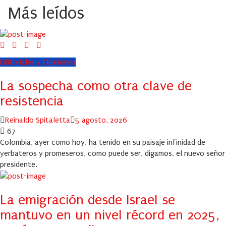
Más leídos
Editoriales y Opiniones
La sospecha como otra clave de
resistencia
Author
Posted
Reinaldo Spitaletta
5 agosto, 2026
on
67
Colombia, ayer como hoy, ha tenido en su paisaje infinidad de
yerbateros y promeseros, como puede ser, digamos, el nuevo señor
presidente.
La emigración desde Israel se
mantuvo en un nivel récord en 2025,