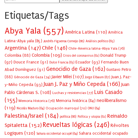
Etiquetas/Tags
Abya Yala
(557)
América Latina
(110)
América
Latina-Abya yala
(85)
Andrés Figueroa Cornejo
(68)
Análisis político
(65)
Argentina
(147)
Chile
(146)
Chile-America latina-Abya Yala
(76)
Colombia
(109)
Colombia
(88)
Donald Trump
Crisis del coronavirus
(62)
(97)
Douce France
(91)
Ecuador
(93)
Fernando Buen
Dulce Francia
(63)
Genocidio de Gaza
(162)
Abad Domínguez
(91)
Gustavo Petro
Javier Milei
(107)
(88)
Juan J. Paz-
Génocide de Gaza
(74)
Jorge Elbaum
(67)
Juan J. Paz y Miño Cepeda
(166)
Juan
y-Miño Cepeda
(93)
Luis Casado
Pablo Cárdenas S.
(108)
Luchas y resistencias
(77)
(155)
neoliberalismo
Memoria Historica
(76)
Memoria histórica
(84)
(119)
Ocupación marroquí
(70)
Nicolás Maduro
(64)
ONU
(64)
Palestina/Israel
(184)
Reinaldo
política
(66)
Política y utopia
(62)
Revueltas lógicas
(246)
Spitaletta
(152)
Révoltes
Logiques
(120)
Sahara occidental ocupado
Sahara occidental occupé
(64)