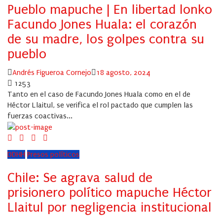
Pueblo mapuche | En libertad lonko
Facundo Jones Huala: el corazón
de su madre, los golpes contra su
pueblo
Author
Posted
Andrés Figueroa Cornejo
18 agosto, 2024
on
1253
Tanto en el caso de Facundo Jones Huala como en el de
Héctor Llaitul, se verifica el rol pactado que cumplen las
fuerzas coactivas...
DDHH
Presos políticos
Chile: Se agrava salud de
prisionero político mapuche Héctor
Llaitul por negligencia institucional