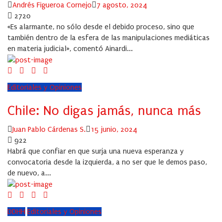
Author
Posted
Andrés Figueroa Cornejo
7 agosto, 2024
on
2720
«Es alarmante, no sólo desde el debido proceso, sino que
también dentro de la esfera de las manipulaciones mediáticas
en materia judicial», comentó Ainardi...
Editoriales y Opiniones
Chile: No digas jamás, nunca más
Author
Posted
Juan Pablo Cárdenas S.
15 junio, 2024
on
922
Habrá que confiar en que surja una nueva esperanza y
convocatoria desde la izquierda, a no ser que le demos paso,
de nuevo, a...
DDHH
Editoriales y Opiniones