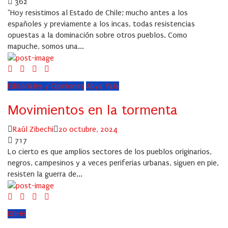
on
362
"Hoy resistimos al Estado de Chile; mucho antes a los
españoles y previamente a los incas, todas resistencias
opuestas a la dominación sobre otros pueblos. Como
mapuche, somos una...
Editoriales y Opiniones
Abya Yala
Movimientos en la tormenta
Author
Posted
Raúl Zibechi
20 octubre, 2024
on
717
Lo cierto es que amplios sectores de los pueblos originarios,
negros, campesinos y a veces periferias urbanas, siguen en pie,
resisten la guerra de...
DDHH