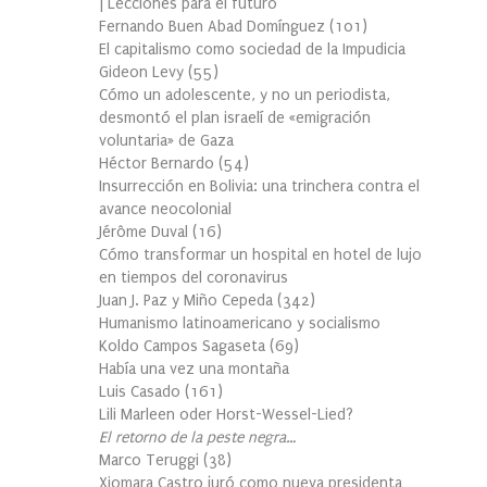
| Lecciones para el futuro
Fernando Buen Abad Domínguez
(
101
)
El capitalismo como sociedad de la Impudicia
Gideon Levy
(
55
)
Cómo un adolescente, y no un periodista,
desmontó el plan israelí de «emigración
voluntaria» de Gaza
Héctor Bernardo
(
54
)
Insurrección en Bolivia: una trinchera contra el
avance neocolonial
Jérôme Duval
(
16
)
Cómo transformar un hospital en hotel de lujo
en tiempos del coronavirus
Juan J. Paz y Miño Cepeda
(
342
)
Humanismo latinoamericano y socialismo
Koldo Campos Sagaseta
(
69
)
Había una vez una montaña
Luis Casado
(
161
)
Lili Marleen oder Horst-Wessel-Lied?
El retorno de la peste negra…
Marco Teruggi
(
38
)
Xiomara Castro juró como nueva presidenta