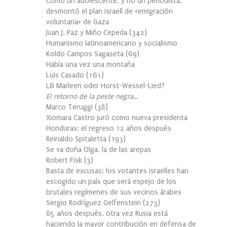
Cómo un adolescente, y no un periodista,
desmontó el plan israelí de «emigración
voluntaria» de Gaza
Juan J. Paz y Miño Cepeda
(
342
)
Humanismo latinoamericano y socialismo
Koldo Campos Sagaseta
(
69
)
Había una vez una montaña
Luis Casado
(
161
)
Lili Marleen oder Horst-Wessel-Lied?
El retorno de la peste negra…
Marco Teruggi
(
38
)
Xiomara Castro juró como nueva presidenta
Honduras: el regreso 12 años después
Reinaldo Spitaletta
(
193
)
Se va doña Olga, la de las arepas
Robert Fisk
(
3
)
Basta de excusas: los votantes israelíes han
escogido un país que será espejo de los
brutales regímenes de sus vecinos árabes
Sergio Rodríguez Gelfenstein
(
273
)
85 años después, otra vez Rusia está
haciendo la mayor contribución en defensa de