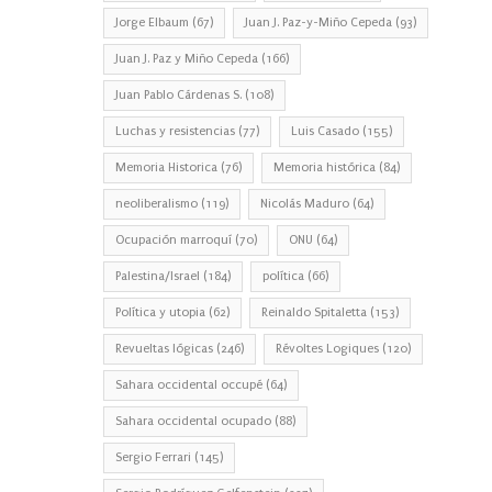
Jorge Elbaum
(67)
Juan J. Paz-y-Miño Cepeda
(93)
Juan J. Paz y Miño Cepeda
(166)
Juan Pablo Cárdenas S.
(108)
Luchas y resistencias
(77)
Luis Casado
(155)
Memoria Historica
(76)
Memoria histórica
(84)
neoliberalismo
(119)
Nicolás Maduro
(64)
Ocupación marroquí
(70)
ONU
(64)
Palestina/Israel
(184)
política
(66)
Política y utopia
(62)
Reinaldo Spitaletta
(153)
Revueltas lógicas
(246)
Révoltes Logiques
(120)
Sahara occidental occupé
(64)
Sahara occidental ocupado
(88)
Sergio Ferrari
(145)