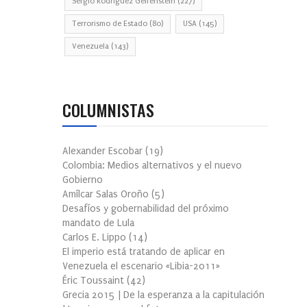
Sergio Rodríguez Gelfenstein
(227)
Terrorismo de Estado
(80)
USA
(145)
Venezuela
(143)
COLUMNISTAS
Alexander Escobar
(
19
)
Colombia: Medios alternativos y el nuevo
Gobierno
Amílcar Salas Oroño
(
5
)
Desafíos y gobernabilidad del próximo
mandato de Lula
Carlos E. Lippo
(
14
)
El imperio está tratando de aplicar en
Venezuela el escenario «Libia-2011»
Éric Toussaint
(
42
)
Grecia 2015 | De la esperanza a la capitulación