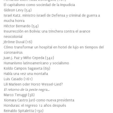
El capitalismo como sociedad de la Impudicia
Gideon Levy
(
54
)
Israel Katz, ministro israelí de Defensa y criminal de guerra a
mucha honra
Héctor Bernardo
(
54
)
Insurrección en Bolivia: una trinchera contra el avance
neocolonial
Jérôme Duval
(
16
)
Cómo transformar un hospital en hotel de lujo en tiempos del
coronavirus
Juan J. Paz y Miño Cepeda
(
342
)
Humanismo latinoamericano y socialismo
Koldo Campos Sagaseta
(
69
)
Había una vez una montaña
Luis Casado
(
161
)
Lili Marleen oder Horst-Wessel-Lied?
El retorno de la peste negra…
Marco Teruggi
(
38
)
Xiomara Castro juró como nueva presidenta
Honduras: el regreso 12 años después
Reinaldo Spitaletta
(
192
)