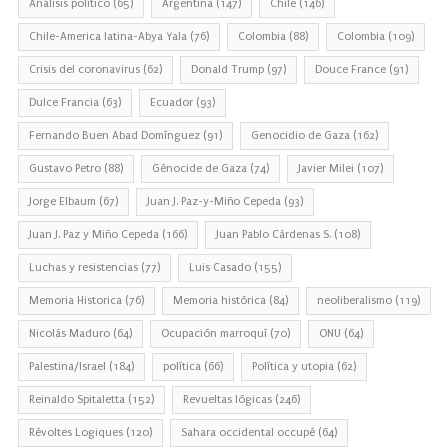
Análisis político
(65)
Argentina
(147)
Chile
(146)
Chile-America latina-Abya Yala
(76)
Colombia
(88)
Colombia
(109)
Crisis del coronavirus
(62)
Donald Trump
(97)
Douce France
(91)
Dulce Francia
(63)
Ecuador
(93)
Fernando Buen Abad Domínguez
(91)
Genocidio de Gaza
(162)
Gustavo Petro
(88)
Génocide de Gaza
(74)
Javier Milei
(107)
Jorge Elbaum
(67)
Juan J. Paz-y-Miño Cepeda
(93)
Juan J. Paz y Miño Cepeda
(166)
Juan Pablo Cárdenas S.
(108)
Luchas y resistencias
(77)
Luis Casado
(155)
Memoria Historica
(76)
Memoria histórica
(84)
neoliberalismo
(119)
Nicolás Maduro
(64)
Ocupación marroquí
(70)
ONU
(64)
Palestina/Israel
(184)
política
(66)
Política y utopia
(62)
Reinaldo Spitaletta
(152)
Revueltas lógicas
(246)
Révoltes Logiques
(120)
Sahara occidental occupé
(64)