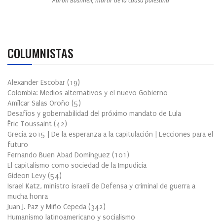
Aaron Bushnell, mártir de la causa palestina
COLUMNISTAS
Alexander Escobar
(
19
)
Colombia: Medios alternativos y el nuevo Gobierno
Amílcar Salas Oroño
(
5
)
Desafíos y gobernabilidad del próximo mandato de Lula
Éric Toussaint
(
42
)
Grecia 2015 | De la esperanza a la capitulación | Lecciones para el
futuro
Fernando Buen Abad Domínguez
(
101
)
El capitalismo como sociedad de la Impudicia
Gideon Levy
(
54
)
Israel Katz, ministro israelí de Defensa y criminal de guerra a
mucha honra
Juan J. Paz y Miño Cepeda
(
342
)
Humanismo latinoamericano y socialismo