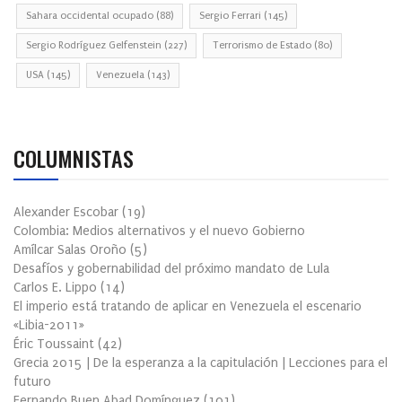
Sahara occidental ocupado
(88)
Sergio Ferrari
(145)
Sergio Rodríguez Gelfenstein
(227)
Terrorismo de Estado
(80)
USA
(145)
Venezuela
(143)
COLUMNISTAS
Alexander Escobar
(
19
)
Colombia: Medios alternativos y el nuevo Gobierno
Amílcar Salas Oroño
(
5
)
Desafíos y gobernabilidad del próximo mandato de Lula
Carlos E. Lippo
(
14
)
El imperio está tratando de aplicar en Venezuela el escenario
«Libia-2011»
Éric Toussaint
(
42
)
Grecia 2015 | De la esperanza a la capitulación | Lecciones para el
futuro
Fernando Buen Abad Domínguez
(
101
)