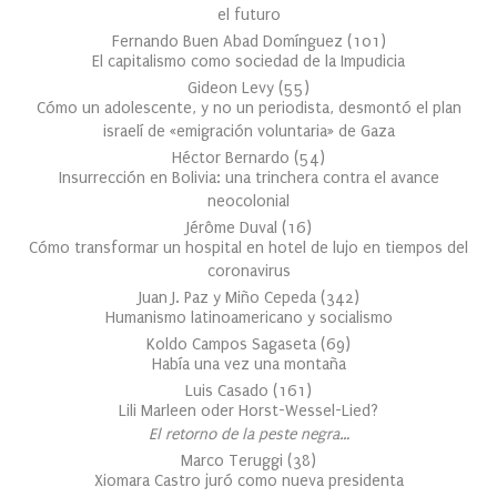
el futuro
Fernando Buen Abad Domínguez
(
101
)
El capitalismo como sociedad de la Impudicia
Gideon Levy
(
55
)
Cómo un adolescente, y no un periodista, desmontó el plan
israelí de «emigración voluntaria» de Gaza
Héctor Bernardo
(
54
)
Insurrección en Bolivia: una trinchera contra el avance
neocolonial
Jérôme Duval
(
16
)
Cómo transformar un hospital en hotel de lujo en tiempos del
coronavirus
Juan J. Paz y Miño Cepeda
(
342
)
Humanismo latinoamericano y socialismo
Koldo Campos Sagaseta
(
69
)
Había una vez una montaña
Luis Casado
(
161
)
Lili Marleen oder Horst-Wessel-Lied?
El retorno de la peste negra…
Marco Teruggi
(
38
)
Xiomara Castro juró como nueva presidenta