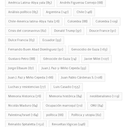
América Latina-Abya yala
(85)
Andrés Figueroa Cornejo
(68)
Análisis político
(65)
Argentina
(147)
Chile
(146)
Chile-America latina-Abya Yala
(76)
Colombia
(88)
Colombia
(109)
Crisis del coronavirus
(62)
Donald Trump
(97)
Douce France
(91)
Dulce Francia
(63)
Ecuador
(93)
Fernando Buen Abad Domínguez
(91)
Genocidio de Gaza
(163)
Gustavo Petro
(88)
Génocide de Gaza
(74)
Javier Milei
(107)
Jorge Elbaum
(67)
Juan J. Paz-y-Miño Cepeda
(93)
Juan J. Paz y Miño Cepeda
(166)
Juan Pablo Cárdenas S.
(108)
Luchas y resistencias
(77)
Luis Casado
(155)
Memoria Historica
(76)
Memoria histórica
(84)
neoliberalismo
(119)
Nicolás Maduro
(64)
Ocupación marroquí
(70)
ONU
(64)
Palestina/Israel
(184)
política
(66)
Política y utopia
(62)
Reinaldo Spitaletta
(152)
Revueltas lógicas
(246)