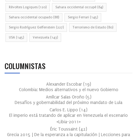
Révoltes Logiques
(120)
Sahara occidental occupé
(64)
Sahara occidental ocupado
(88)
Sergio Ferrari
(145)
Sergio Rodríguez Gelfenstein
(227)
Terrorismo de Estado
(80)
USA
(145)
Venezuela
(143)
COLUMNISTAS
Alexander Escobar
(
19
)
Colombia: Medios alternativos y el nuevo Gobierno
Amílcar Salas Oroño
(
5
)
Desafíos y gobernabilidad del próximo mandato de Lula
Carlos E. Lippo
(
14
)
El imperio está tratando de aplicar en Venezuela el escenario
«Libia-2011»
Éric Toussaint
(
42
)
Grecia 2015 | De la esperanza a la capitulación | Lecciones para