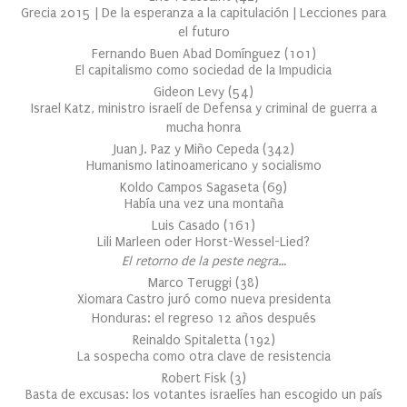
Grecia 2015 | De la esperanza a la capitulación | Lecciones para
el futuro
Fernando Buen Abad Domínguez
(
101
)
El capitalismo como sociedad de la Impudicia
Gideon Levy
(
54
)
Israel Katz, ministro israelí de Defensa y criminal de guerra a
mucha honra
Juan J. Paz y Miño Cepeda
(
342
)
Humanismo latinoamericano y socialismo
Koldo Campos Sagaseta
(
69
)
Había una vez una montaña
Luis Casado
(
161
)
Lili Marleen oder Horst-Wessel-Lied?
El retorno de la peste negra…
Marco Teruggi
(
38
)
Xiomara Castro juró como nueva presidenta
Honduras: el regreso 12 años después
Reinaldo Spitaletta
(
192
)
La sospecha como otra clave de resistencia
Robert Fisk
(
3
)
Basta de excusas: los votantes israelíes han escogido un país