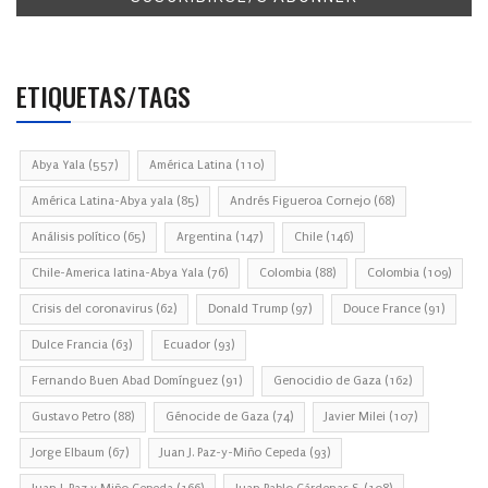
ETIQUETAS/TAGS
Abya Yala
(557)
América Latina
(110)
América Latina-Abya yala
(85)
Andrés Figueroa Cornejo
(68)
Análisis político
(65)
Argentina
(147)
Chile
(146)
Chile-America latina-Abya Yala
(76)
Colombia
(88)
Colombia
(109)
Crisis del coronavirus
(62)
Donald Trump
(97)
Douce France
(91)
Dulce Francia
(63)
Ecuador
(93)
Fernando Buen Abad Domínguez
(91)
Genocidio de Gaza
(162)
Gustavo Petro
(88)
Génocide de Gaza
(74)
Javier Milei
(107)
Jorge Elbaum
(67)
Juan J. Paz-y-Miño Cepeda
(93)