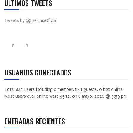
ÚLTIMOS TWEETS
Tweets by @LaPlumaOficial
USUARIOS CONECTADOS
Total
841
users including
0
member,
841
guests,
0
bot online
Most users ever online were
9512
, on 8 mayo, 2026 @ 3:59 pm
ENTRADAS RECIENTES