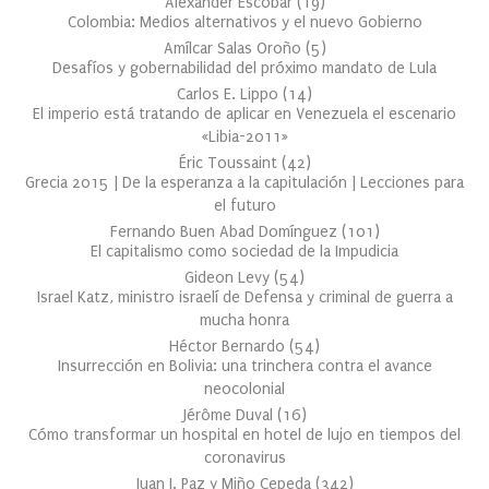
Alexander Escobar
(
19
)
Colombia: Medios alternativos y el nuevo Gobierno
Amílcar Salas Oroño
(
5
)
Desafíos y gobernabilidad del próximo mandato de Lula
Carlos E. Lippo
(
14
)
El imperio está tratando de aplicar en Venezuela el escenario
«Libia-2011»
Éric Toussaint
(
42
)
Grecia 2015 | De la esperanza a la capitulación | Lecciones para
el futuro
Fernando Buen Abad Domínguez
(
101
)
El capitalismo como sociedad de la Impudicia
Gideon Levy
(
54
)
Israel Katz, ministro israelí de Defensa y criminal de guerra a
mucha honra
Héctor Bernardo
(
54
)
Insurrección en Bolivia: una trinchera contra el avance
neocolonial
Jérôme Duval
(
16
)
Cómo transformar un hospital en hotel de lujo en tiempos del
coronavirus
Juan J. Paz y Miño Cepeda
(
342
)