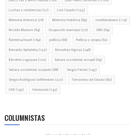
Juan J. Paz y Miño Cepeda
(166)
Juan Pablo Cárdenas S.
(108)
Luchas y resistencias
(77)
Luis Casado
(155)
Memoria Historica
(76)
Memoria histórica
(84)
neoliberalismo
(119)
Nicolás Maduro
(64)
Ocupación marroquí
(70)
ONU
(64)
Palestina/Israel
(184)
política
(66)
Política y utopia
(62)
Reinaldo Spitaletta
(152)
Revueltas lógicas
(246)
Révoltes Logiques
(120)
Sahara occidental occupé
(64)
Sahara occidental ocupado
(88)
Sergio Ferrari
(145)
Sergio Rodríguez Gelfenstein
(227)
Terrorismo de Estado
(80)
USA
(145)
Venezuela
(143)
COLUMNISTAS