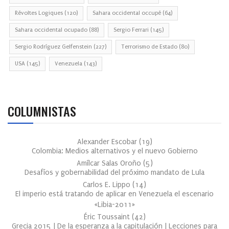
Révoltes Logiques
(120)
Sahara occidental occupé
(64)
Sahara occidental ocupado
(88)
Sergio Ferrari
(145)
Sergio Rodríguez Gelfenstein
(227)
Terrorismo de Estado
(80)
USA
(145)
Venezuela
(143)
COLUMNISTAS
Alexander Escobar
(
19
)
Colombia: Medios alternativos y el nuevo Gobierno
Amílcar Salas Oroño
(
5
)
Desafíos y gobernabilidad del próximo mandato de Lula
Carlos E. Lippo
(
14
)
El imperio está tratando de aplicar en Venezuela el escenario
«Libia-2011»
Éric Toussaint
(
42
)
Grecia 2015 | De la esperanza a la capitulación | Lecciones para