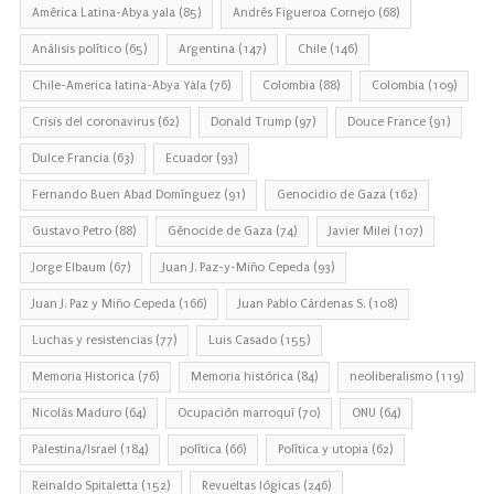
América Latina-Abya yala
(85)
Andrés Figueroa Cornejo
(68)
Análisis político
(65)
Argentina
(147)
Chile
(146)
Chile-America latina-Abya Yala
(76)
Colombia
(88)
Colombia
(109)
Crisis del coronavirus
(62)
Donald Trump
(97)
Douce France
(91)
Dulce Francia
(63)
Ecuador
(93)
Fernando Buen Abad Domínguez
(91)
Genocidio de Gaza
(162)
Gustavo Petro
(88)
Génocide de Gaza
(74)
Javier Milei
(107)
Jorge Elbaum
(67)
Juan J. Paz-y-Miño Cepeda
(93)
Juan J. Paz y Miño Cepeda
(166)
Juan Pablo Cárdenas S.
(108)
Luchas y resistencias
(77)
Luis Casado
(155)
Memoria Historica
(76)
Memoria histórica
(84)
neoliberalismo
(119)
Nicolás Maduro
(64)
Ocupación marroquí
(70)
ONU
(64)
Palestina/Israel
(184)
política
(66)
Política y utopia
(62)
Reinaldo Spitaletta
(152)
Revueltas lógicas
(246)