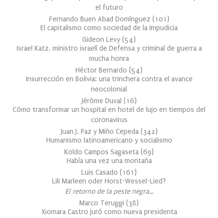
el futuro
Fernando Buen Abad Domínguez
(
101
)
El capitalismo como sociedad de la Impudicia
Gideon Levy
(
54
)
Israel Katz, ministro israelí de Defensa y criminal de guerra a
mucha honra
Héctor Bernardo
(
54
)
Insurrección en Bolivia: una trinchera contra el avance
neocolonial
Jérôme Duval
(
16
)
Cómo transformar un hospital en hotel de lujo en tiempos del
coronavirus
Juan J. Paz y Miño Cepeda
(
342
)
Humanismo latinoamericano y socialismo
Koldo Campos Sagaseta
(
69
)
Había una vez una montaña
Luis Casado
(
161
)
Lili Marleen oder Horst-Wessel-Lied?
El retorno de la peste negra…
Marco Teruggi
(
38
)
Xiomara Castro juró como nueva presidenta