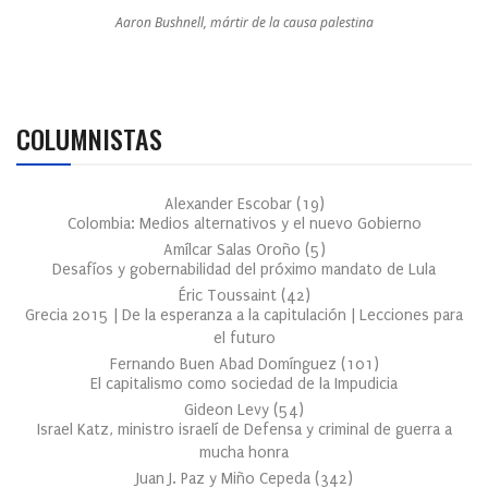
Aaron Bushnell, mártir de la causa palestina
COLUMNISTAS
Alexander Escobar
(
19
)
Colombia: Medios alternativos y el nuevo Gobierno
Amílcar Salas Oroño
(
5
)
Desafíos y gobernabilidad del próximo mandato de Lula
Éric Toussaint
(
42
)
Grecia 2015 | De la esperanza a la capitulación | Lecciones para
el futuro
Fernando Buen Abad Domínguez
(
101
)
El capitalismo como sociedad de la Impudicia
Gideon Levy
(
54
)
Israel Katz, ministro israelí de Defensa y criminal de guerra a
mucha honra
Juan J. Paz y Miño Cepeda
(
342
)