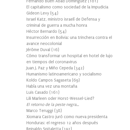
Fernando Buen Abad Domínguez
(
101
)
El capitalismo como sociedad de la Impudicia
Gideon Levy
(
54
)
Israel Katz, ministro israelí de Defensa y
criminal de guerra a mucha honra
Héctor Bernardo
(
54
)
Insurrección en Bolivia: una trinchera contra el
avance neocolonial
Jérôme Duval
(
16
)
Cómo transformar un hospital en hotel de lujo
en tiempos del coronavirus
Juan J. Paz y Miño Cepeda
(
342
)
Humanismo latinoamericano y socialismo
Koldo Campos Sagaseta
(
69
)
Había una vez una montaña
Luis Casado
(
161
)
Lili Marleen oder Horst-Wessel-Lied?
El retorno de la peste negra…
Marco Teruggi
(
38
)
Xiomara Castro juró como nueva presidenta
Honduras: el regreso 12 años después
Reinaldo Spitaletta
(
192
)