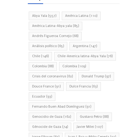
Abya Yala
(557)
América Latina
(110)
América Latina-Abya yala
(85)
Andrés Figueroa Cornejo
(68)
Análisis político
(65)
Argentina
(147)
Chile
(146)
Chile-America latina-Abya Yala
(76)
Colombia
(88)
Colombia
(109)
Crisis del coronavirus
(62)
Donald Trump
(97)
Douce France
(91)
Dulce Francia
(63)
Ecuador
(93)
Fernando Buen Abad Domínguez
(91)
Genocidio de Gaza
(162)
Gustavo Petro
(88)
Génocide de Gaza
(74)
Javier Milei
(107)
Jorge Elbaum
(67)
Juan J. Paz-y-Miño Cepeda
(93)