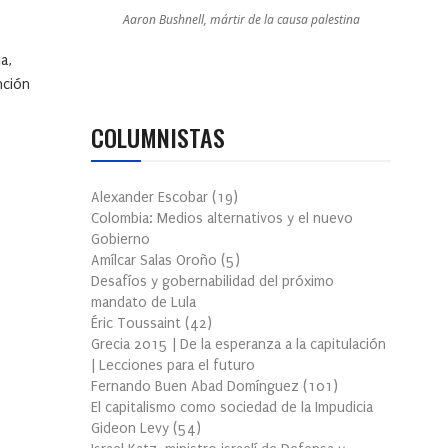
Aaron Bushnell, mártir de la causa palestina
a,
nción
COLUMNISTAS
Alexander Escobar
(
19
)
Colombia: Medios alternativos y el nuevo
Gobierno
Amílcar Salas Oroño
(
5
)
Desafíos y gobernabilidad del próximo
mandato de Lula
Éric Toussaint
(
42
)
Grecia 2015 | De la esperanza a la capitulación
| Lecciones para el futuro
Fernando Buen Abad Domínguez
(
101
)
El capitalismo como sociedad de la Impudicia
Gideon Levy
(
54
)