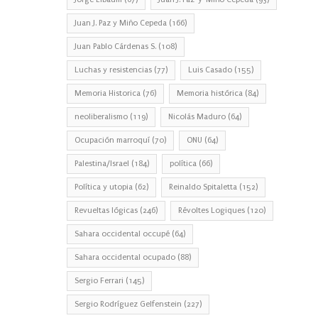
Juan J. Paz y Miño Cepeda
(166)
Juan Pablo Cárdenas S.
(108)
Luchas y resistencias
(77)
Luis Casado
(155)
Memoria Historica
(76)
Memoria histórica
(84)
neoliberalismo
(119)
Nicolás Maduro
(64)
Ocupación marroquí
(70)
ONU
(64)
Palestina/Israel
(184)
política
(66)
Política y utopia
(62)
Reinaldo Spitaletta
(152)
Revueltas lógicas
(246)
Révoltes Logiques
(120)
Sahara occidental occupé
(64)
Sahara occidental ocupado
(88)
Sergio Ferrari
(145)
Sergio Rodríguez Gelfenstein
(227)