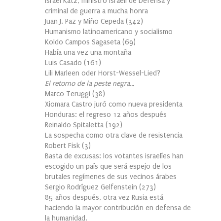
Israel Katz, ministro israelí de Defensa y
criminal de guerra a mucha honra
Juan J. Paz y Miño Cepeda
(
342
)
Humanismo latinoamericano y socialismo
Koldo Campos Sagaseta
(
69
)
Había una vez una montaña
Luis Casado
(
161
)
Lili Marleen oder Horst-Wessel-Lied?
El retorno de la peste negra…
Marco Teruggi
(
38
)
Xiomara Castro juró como nueva presidenta
Honduras: el regreso 12 años después
Reinaldo Spitaletta
(
192
)
La sospecha como otra clave de resistencia
Robert Fisk
(
3
)
Basta de excusas: los votantes israelíes han
escogido un país que será espejo de los
brutales regímenes de sus vecinos árabes
Sergio Rodríguez Gelfenstein
(
273
)
85 años después, otra vez Rusia está
haciendo la mayor contribución en defensa de
la humanidad.