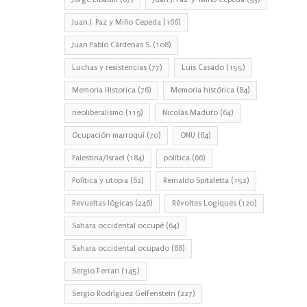
Juan J. Paz y Miño Cepeda
(166)
Juan Pablo Cárdenas S.
(108)
Luchas y resistencias
(77)
Luis Casado
(155)
Memoria Historica
(76)
Memoria histórica
(84)
neoliberalismo
(119)
Nicolás Maduro
(64)
Ocupación marroquí
(70)
ONU
(64)
Palestina/Israel
(184)
política
(66)
Política y utopia
(62)
Reinaldo Spitaletta
(152)
Revueltas lógicas
(246)
Révoltes Logiques
(120)
Sahara occidental occupé
(64)
Sahara occidental ocupado
(88)
Sergio Ferrari
(145)
Sergio Rodríguez Gelfenstein
(227)