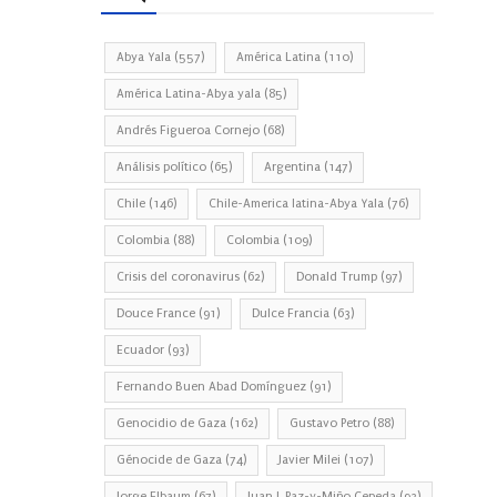
Abya Yala
(557)
América Latina
(110)
América Latina-Abya yala
(85)
Andrés Figueroa Cornejo
(68)
Análisis político
(65)
Argentina
(147)
Chile
(146)
Chile-America latina-Abya Yala
(76)
Colombia
(88)
Colombia
(109)
Crisis del coronavirus
(62)
Donald Trump
(97)
Douce France
(91)
Dulce Francia
(63)
Ecuador
(93)
Fernando Buen Abad Domínguez
(91)
Genocidio de Gaza
(162)
Gustavo Petro
(88)
Génocide de Gaza
(74)
Javier Milei
(107)
Jorge Elbaum
(67)
Juan J. Paz-y-Miño Cepeda
(93)