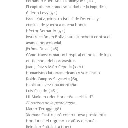
Fernando Buen Abad Domínguez
(
101
)
El capitalismo como sociedad de la Impudicia
Gideon Levy
(
54
)
Israel Katz, ministro israelí de Defensa y
criminal de guerra a mucha honra
Héctor Bernardo
(
54
)
Insurrección en Bolivia: una trinchera contra el
avance neocolonial
Jérôme Duval
(
16
)
Cómo transformar un hospital en hotel de lujo
en tiempos del coronavirus
Juan J. Paz y Miño Cepeda
(
342
)
Humanismo latinoamericano y socialismo
Koldo Campos Sagaseta
(
69
)
Había una vez una montaña
Luis Casado
(
161
)
Lili Marleen oder Horst-Wessel-Lied?
El retorno de la peste negra…
Marco Teruggi
(
38
)
Xiomara Castro juró como nueva presidenta
Honduras: el regreso 12 años después
Reinaldo Spitaletta
(
192
)