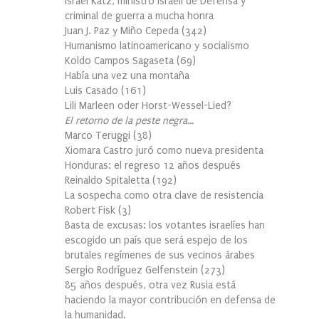
Israel Katz, ministro israelí de Defensa y
criminal de guerra a mucha honra
Juan J. Paz y Miño Cepeda
(
342
)
Humanismo latinoamericano y socialismo
Koldo Campos Sagaseta
(
69
)
Había una vez una montaña
Luis Casado
(
161
)
Lili Marleen oder Horst-Wessel-Lied?
El retorno de la peste negra…
Marco Teruggi
(
38
)
Xiomara Castro juró como nueva presidenta
Honduras: el regreso 12 años después
Reinaldo Spitaletta
(
192
)
La sospecha como otra clave de resistencia
Robert Fisk
(
3
)
Basta de excusas: los votantes israelíes han
escogido un país que será espejo de los
brutales regímenes de sus vecinos árabes
Sergio Rodríguez Gelfenstein
(
273
)
85 años después, otra vez Rusia está
haciendo la mayor contribución en defensa de
la humanidad.