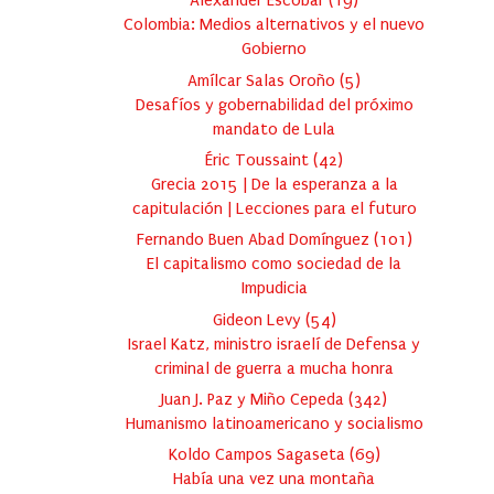
Alexander Escobar
(
19
)
Colombia: Medios alternativos y el nuevo
Gobierno
Amílcar Salas Oroño
(
5
)
Desafíos y gobernabilidad del próximo
mandato de Lula
Éric Toussaint
(
42
)
Grecia 2015 | De la esperanza a la
capitulación | Lecciones para el futuro
Fernando Buen Abad Domínguez
(
101
)
El capitalismo como sociedad de la
Impudicia
Gideon Levy
(
54
)
Israel Katz, ministro israelí de Defensa y
criminal de guerra a mucha honra
Juan J. Paz y Miño Cepeda
(
342
)
Humanismo latinoamericano y socialismo
Koldo Campos Sagaseta
(
69
)
Había una vez una montaña