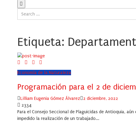
Etiqueta:
Departament
Economía de la Naturaleza
Programación para el 2 de diciem
Author
Posted
Lilliam Eugenia Gómez Álvarez
2 diciembre, 2022
on
2334
Para el Consejo Seccional de Plaguicidas de Antioquia, aún
impedido la realización de un trabajado...