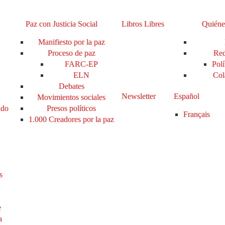
Paz con Justicia Social
Libros Libres
Quiéne
Manifiesto por la paz
Proceso de paz
Red
FARC-EP
Polí
ELN
Col
Debates
Newsletter
Español
Movimientos sociales
ado
Presos políticos
Français
1.000 Creadores por la paz
s
e
a