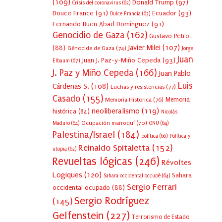
(109)
Donald Trump
(97)
Crisis del coronavirus
(62)
Douce France
(91)
Ecuador
(93)
Dulce Francia
(63)
Fernando Buen Abad Domínguez
(91)
Genocidio de Gaza
(162)
Gustavo Petro
Javier Milei
(107)
(88)
Génocide de Gaza
(74)
Jorge
Juan
Juan J. Paz-y-Miño Cepeda
(93)
Elbaum
(67)
J. Paz y Miño Cepeda
(166)
Juan Pablo
Luis
Cárdenas S.
(108)
Luchas y resistencias
(77)
Casado
(155)
Memoria Historica
(76)
Memoria
neoliberalismo
(119)
histórica
(84)
Nicolás
Ocupación marroquí
(70)
Maduro
(64)
ONU
(64)
Palestina/Israel
(184)
política
(66)
Política y
Reinaldo Spitaletta
(152)
utopia
(62)
Revueltas lógicas
(246)
Révoltes
Logiques
(120)
Sahara
Sahara occidental occupé
(64)
Sergio Ferrari
occidental ocupado
(88)
Sergio Rodríguez
(145)
Gelfenstein
(227)
Terrorismo de Estado