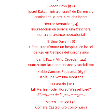
Gideon Levy
(
54
)
Israel Katz, ministro israelí de Defensa y
criminal de guerra a mucha honra
Héctor Bernardo
(
54
)
Insurrección en Bolivia: una trinchera
contra el avance neocolonial
Jérôme Duval
(
16
)
Cómo transformar un hospital en hotel
de lujo en tiempos del coronavirus
Juan J. Paz y Miño Cepeda
(
342
)
Humanismo latinoamericano y socialismo
Koldo Campos Sagaseta
(
69
)
Había una vez una montaña
Luis Casado
(
161
)
Lili Marleen oder Horst-Wessel-Lied?
El retorno de la peste negra…
Marco Teruggi
(
38
)
Xiomara Castro juró como nueva