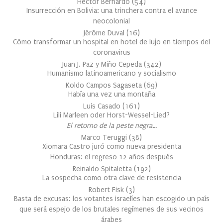
Héctor Bernardo
(
54
)
Insurrección en Bolivia: una trinchera contra el avance
neocolonial
Jérôme Duval
(
16
)
Cómo transformar un hospital en hotel de lujo en tiempos del
coronavirus
Juan J. Paz y Miño Cepeda
(
342
)
Humanismo latinoamericano y socialismo
Koldo Campos Sagaseta
(
69
)
Había una vez una montaña
Luis Casado
(
161
)
Lili Marleen oder Horst-Wessel-Lied?
El retorno de la peste negra…
Marco Teruggi
(
38
)
Xiomara Castro juró como nueva presidenta
Honduras: el regreso 12 años después
Reinaldo Spitaletta
(
192
)
La sospecha como otra clave de resistencia
Robert Fisk
(
3
)
Basta de excusas: los votantes israelíes han escogido un país
que será espejo de los brutales regímenes de sus vecinos
árabes