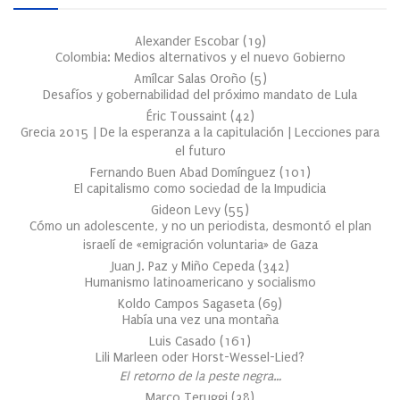
Alexander Escobar
(
19
)
Colombia: Medios alternativos y el nuevo Gobierno
Amílcar Salas Oroño
(
5
)
Desafíos y gobernabilidad del próximo mandato de Lula
Éric Toussaint
(
42
)
Grecia 2015 | De la esperanza a la capitulación | Lecciones para
el futuro
Fernando Buen Abad Domínguez
(
101
)
El capitalismo como sociedad de la Impudicia
Gideon Levy
(
55
)
Cómo un adolescente, y no un periodista, desmontó el plan
israelí de «emigración voluntaria» de Gaza
Juan J. Paz y Miño Cepeda
(
342
)
Humanismo latinoamericano y socialismo
Koldo Campos Sagaseta
(
69
)
Había una vez una montaña
Luis Casado
(
161
)
Lili Marleen oder Horst-Wessel-Lied?
El retorno de la peste negra…
Marco Teruggi
(
38
)