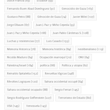
Dulce Francia
(63)
Ecuador
(93)
Fernando Buen Abad Domínguez
(91)
Genocidio de Gaza
(163)
Gustavo Petro
(88)
Génocide de Gaza
(74)
Javier Milei
(107)
Jorge Elbaum
(67)
Juan J. Paz-y-Miño Cepeda
(93)
Juan J. Paz y Miño Cepeda
(166)
Juan Pablo Cárdenas S.
(108)
Luchas y resistencias
(77)
Luis Casado
(155)
Memoria Historica
(76)
Memoria histórica
(84)
neoliberalismo
(119)
Nicolás Maduro
(64)
Ocupación marroquí
(70)
ONU
(64)
Palestina/Israel
(184)
política
(66)
Política y utopia
(62)
Reinaldo Spitaletta
(152)
Revueltas lógicas
(246)
Révoltes Logiques
(120)
Sahara occidental occupé
(64)
Sahara occidental ocupado
(88)
Sergio Ferrari
(145)
Sergio Rodríguez Gelfenstein
(227)
Terrorismo de Estado
(80)
USA
(145)
Venezuela
(143)