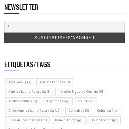
NEWSLETTER
ETIQUETAS/TAGS
Abya Yala
(557)
América Latina
(110)
América Latina-Abya yala
(85)
Andrés Figueroa Cornejo
(68)
Análisis político
(65)
Argentina
(147)
Chile
(146)
Chile-America latina-Abya Yala
(76)
Colombia
(88)
Colombia
(109)
Crisis del coronavirus
(62)
Donald Trump
(97)
Douce France
(91)