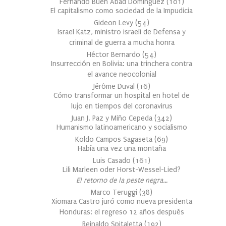
Fernando Buen Abad Domínguez
(
101
)
El capitalismo como sociedad de la Impudicia
Gideon Levy
(
54
)
Israel Katz, ministro israelí de Defensa y
criminal de guerra a mucha honra
Héctor Bernardo
(
54
)
Insurrección en Bolivia: una trinchera contra
el avance neocolonial
Jérôme Duval
(
16
)
Cómo transformar un hospital en hotel de
lujo en tiempos del coronavirus
Juan J. Paz y Miño Cepeda
(
342
)
Humanismo latinoamericano y socialismo
Koldo Campos Sagaseta
(
69
)
Había una vez una montaña
Luis Casado
(
161
)
Lili Marleen oder Horst-Wessel-Lied?
El retorno de la peste negra…
Marco Teruggi
(
38
)
Xiomara Castro juró como nueva presidenta
Honduras: el regreso 12 años después
Reinaldo Spitaletta
(
192
)