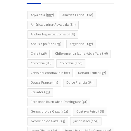
Abya Yala
(557)
América Latina
(110)
América Latina-Abya yala
(85)
Andrés Figueroa Cornejo
(68)
Análisis político
(65)
Argentina
(147)
Chile
(146)
Chile-America latina-Abya Yala
(76)
Colombia
(88)
Colombia
(109)
Crisis del coronavirus
(62)
Donald Trump
(97)
Douce France
(91)
Dulce Francia
(63)
Ecuador
(93)
Fernando Buen Abad Domínguez
(91)
Genocidio de Gaza
(162)
Gustavo Petro
(88)
Génocide de Gaza
(74)
Javier Milei
(107)
Jorge Elbaum
(67)
Juan J. Paz-y-Miño Cepeda
(93)