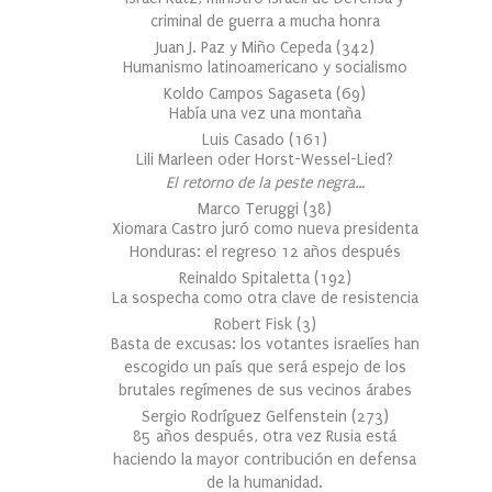
criminal de guerra a mucha honra
Juan J. Paz y Miño Cepeda
(
342
)
Humanismo latinoamericano y socialismo
Koldo Campos Sagaseta
(
69
)
Había una vez una montaña
Luis Casado
(
161
)
Lili Marleen oder Horst-Wessel-Lied?
El retorno de la peste negra…
Marco Teruggi
(
38
)
Xiomara Castro juró como nueva presidenta
Honduras: el regreso 12 años después
Reinaldo Spitaletta
(
192
)
La sospecha como otra clave de resistencia
Robert Fisk
(
3
)
Basta de excusas: los votantes israelíes han
escogido un país que será espejo de los
brutales regímenes de sus vecinos árabes
Sergio Rodríguez Gelfenstein
(
273
)
85 años después, otra vez Rusia está
haciendo la mayor contribución en defensa
de la humanidad.