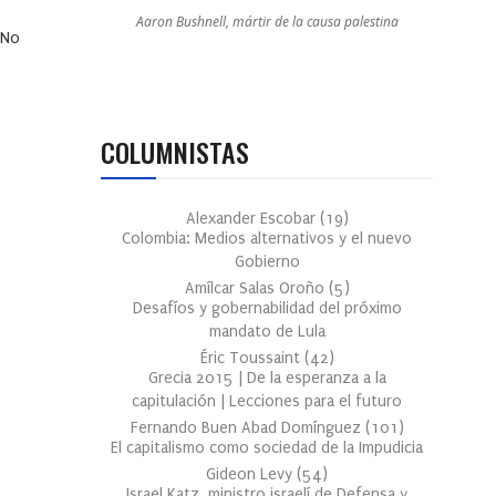
Aaron Bushnell, mártir de la causa palestina
 No
COLUMNISTAS
Alexander Escobar
(
19
)
Colombia: Medios alternativos y el nuevo
Gobierno
Amílcar Salas Oroño
(
5
)
Desafíos y gobernabilidad del próximo
mandato de Lula
Éric Toussaint
(
42
)
Grecia 2015 | De la esperanza a la
capitulación | Lecciones para el futuro
Fernando Buen Abad Domínguez
(
101
)
El capitalismo como sociedad de la Impudicia
Gideon Levy
(
54
)
Israel Katz, ministro israelí de Defensa y