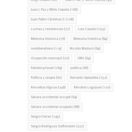
Juan J. Paz y Miño Cepeda
(166)
Juan Pablo Cárdenas S.
(108)
Luchas y resistencias
(77)
Luis Casado
(155)
Memoria Historica
(76)
Memoria histórica
(84)
neoliberalismo
(119)
Nicolás Maduro
(64)
Ocupación marroquí
(70)
ONU
(64)
Palestina/Israel
(184)
política
(66)
Política y utopia
(62)
Reinaldo Spitaletta
(152)
Revueltas lógicas
(246)
Révoltes Logiques
(120)
Sahara occidental occupé
(64)
Sahara occidental ocupado
(88)
Sergio Ferrari
(145)
Sergio Rodríguez Gelfenstein
(227)