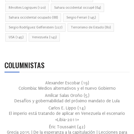
Révoltes Logiques
(120)
Sahara occidental occupé
(64)
Sahara occidental ocupado
(88)
Sergio Ferrari
(145)
Sergio Rodríguez Gelfenstein
(227)
Terrorismo de Estado
(80)
USA
(145)
Venezuela
(143)
COLUMNISTAS
Alexander Escobar
(
19
)
Colombia: Medios alternativos y el nuevo Gobierno
Amílcar Salas Oroño
(
5
)
Desafíos y gobernabilidad del próximo mandato de Lula
Carlos E. Lippo
(
14
)
El imperio está tratando de aplicar en Venezuela el escenario
«Libia-2011»
Éric Toussaint
(
42
)
Grecia 2015 | De la esperanza a la capitulación | Lecciones para