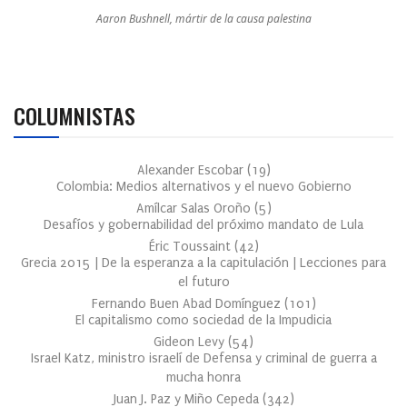
Aaron Bushnell, mártir de la causa palestina
COLUMNISTAS
Alexander Escobar
(
19
)
Colombia: Medios alternativos y el nuevo Gobierno
Amílcar Salas Oroño
(
5
)
Desafíos y gobernabilidad del próximo mandato de Lula
Éric Toussaint
(
42
)
Grecia 2015 | De la esperanza a la capitulación | Lecciones para
el futuro
Fernando Buen Abad Domínguez
(
101
)
El capitalismo como sociedad de la Impudicia
Gideon Levy
(
54
)
Israel Katz, ministro israelí de Defensa y criminal de guerra a
mucha honra
Juan J. Paz y Miño Cepeda
(
342
)