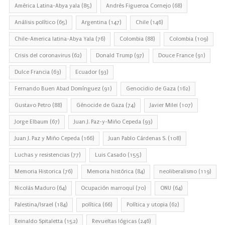
América Latina-Abya yala
(85)
Andrés Figueroa Cornejo
(68)
Análisis político
(65)
Argentina
(147)
Chile
(146)
Chile-America latina-Abya Yala
(76)
Colombia
(88)
Colombia
(109)
Crisis del coronavirus
(62)
Donald Trump
(97)
Douce France
(91)
Dulce Francia
(63)
Ecuador
(93)
Fernando Buen Abad Domínguez
(91)
Genocidio de Gaza
(162)
Gustavo Petro
(88)
Génocide de Gaza
(74)
Javier Milei
(107)
Jorge Elbaum
(67)
Juan J. Paz-y-Miño Cepeda
(93)
Juan J. Paz y Miño Cepeda
(166)
Juan Pablo Cárdenas S.
(108)
Luchas y resistencias
(77)
Luis Casado
(155)
Memoria Historica
(76)
Memoria histórica
(84)
neoliberalismo
(119)
Nicolás Maduro
(64)
Ocupación marroquí
(70)
ONU
(64)
Palestina/Israel
(184)
política
(66)
Política y utopia
(62)
Reinaldo Spitaletta
(152)
Revueltas lógicas
(246)