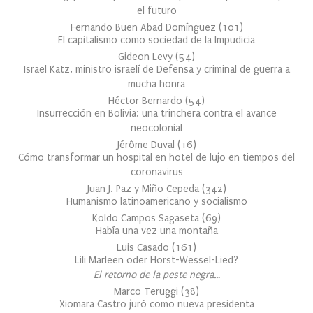
el futuro
Fernando Buen Abad Domínguez
(
101
)
El capitalismo como sociedad de la Impudicia
Gideon Levy
(
54
)
Israel Katz, ministro israelí de Defensa y criminal de guerra a
mucha honra
Héctor Bernardo
(
54
)
Insurrección en Bolivia: una trinchera contra el avance
neocolonial
Jérôme Duval
(
16
)
Cómo transformar un hospital en hotel de lujo en tiempos del
coronavirus
Juan J. Paz y Miño Cepeda
(
342
)
Humanismo latinoamericano y socialismo
Koldo Campos Sagaseta
(
69
)
Había una vez una montaña
Luis Casado
(
161
)
Lili Marleen oder Horst-Wessel-Lied?
El retorno de la peste negra…
Marco Teruggi
(
38
)
Xiomara Castro juró como nueva presidenta