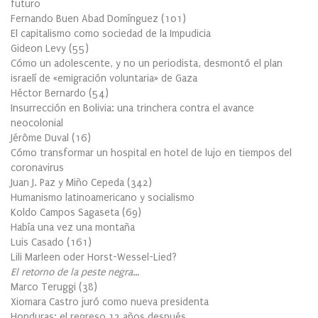
futuro
Fernando Buen Abad Domínguez
(
101
)
El capitalismo como sociedad de la Impudicia
Gideon Levy
(
55
)
Cómo un adolescente, y no un periodista, desmontó el plan
israelí de «emigración voluntaria» de Gaza
Héctor Bernardo
(
54
)
Insurrección en Bolivia: una trinchera contra el avance
neocolonial
Jérôme Duval
(
16
)
Cómo transformar un hospital en hotel de lujo en tiempos del
coronavirus
Juan J. Paz y Miño Cepeda
(
342
)
Humanismo latinoamericano y socialismo
Koldo Campos Sagaseta
(
69
)
Había una vez una montaña
Luis Casado
(
161
)
Lili Marleen oder Horst-Wessel-Lied?
El retorno de la peste negra…
Marco Teruggi
(
38
)
Xiomara Castro juró como nueva presidenta
Honduras: el regreso 12 años después