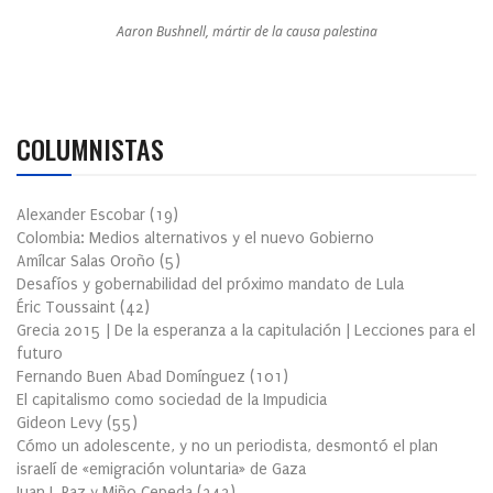
Aaron Bushnell, mártir de la causa palestina
COLUMNISTAS
Alexander Escobar
(
19
)
Colombia: Medios alternativos y el nuevo Gobierno
Amílcar Salas Oroño
(
5
)
Desafíos y gobernabilidad del próximo mandato de Lula
Éric Toussaint
(
42
)
Grecia 2015 | De la esperanza a la capitulación | Lecciones para el
futuro
Fernando Buen Abad Domínguez
(
101
)
El capitalismo como sociedad de la Impudicia
Gideon Levy
(
55
)
Cómo un adolescente, y no un periodista, desmontó el plan
israelí de «emigración voluntaria» de Gaza
Juan J. Paz y Miño Cepeda
(
342
)