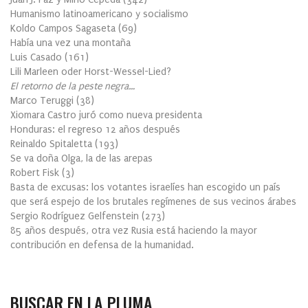
Humanismo latinoamericano y socialismo
Koldo Campos Sagaseta
(
69
)
Había una vez una montaña
Luis Casado
(
161
)
Lili Marleen oder Horst-Wessel-Lied?
El retorno de la peste negra…
Marco Teruggi
(
38
)
Xiomara Castro juró como nueva presidenta
Honduras: el regreso 12 años después
Reinaldo Spitaletta
(
193
)
Se va doña Olga, la de las arepas
Robert Fisk
(
3
)
Basta de excusas: los votantes israelíes han escogido un país
que será espejo de los brutales regímenes de sus vecinos árabes
Sergio Rodríguez Gelfenstein
(
273
)
85 años después, otra vez Rusia está haciendo la mayor
contribución en defensa de la humanidad.
BUSCAR EN LA PLUMA