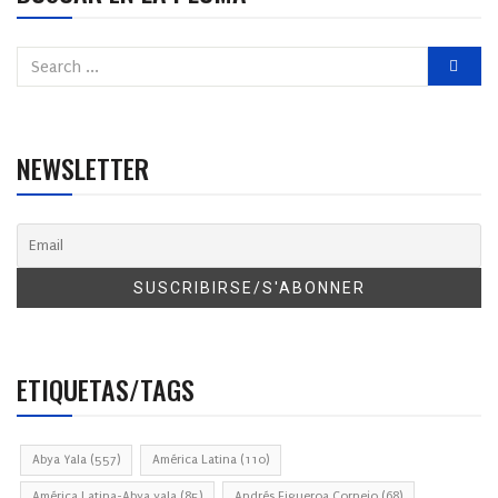
NEWSLETTER
ETIQUETAS/TAGS
Abya Yala
(557)
América Latina
(110)
América Latina-Abya yala
(85)
Andrés Figueroa Cornejo
(68)