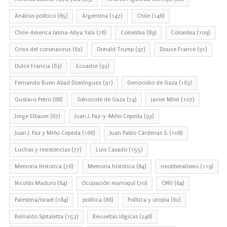
Análisis político
(65)
Argentina
(147)
Chile
(146)
Chile-America latina-Abya Yala
(76)
Colombia
(89)
Colombia
(109)
Crisis del coronavirus
(62)
Donald Trump
(97)
Douce France
(91)
Dulce Francia
(63)
Ecuador
(93)
Fernando Buen Abad Domínguez
(91)
Genocidio de Gaza
(163)
Gustavo Petro
(88)
Génocide de Gaza
(74)
Javier Milei
(107)
Jorge Elbaum
(67)
Juan J. Paz-y-Miño Cepeda
(93)
Juan J. Paz y Miño Cepeda
(166)
Juan Pablo Cárdenas S.
(108)
Luchas y resistencias
(77)
Luis Casado
(155)
Memoria Historica
(76)
Memoria histórica
(84)
neoliberalismo
(119)
Nicolás Maduro
(64)
Ocupación marroquí
(70)
ONU
(64)
Palestina/Israel
(184)
política
(66)
Política y utopia
(62)
Reinaldo Spitaletta
(153)
Revueltas lógicas
(246)