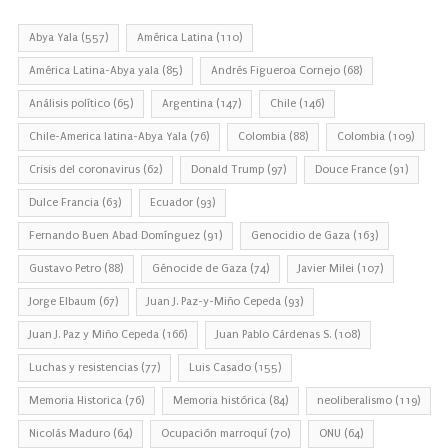
Abya Yala
(557)
América Latina
(110)
América Latina-Abya yala
(85)
Andrés Figueroa Cornejo
(68)
Análisis político
(65)
Argentina
(147)
Chile
(146)
Chile-America latina-Abya Yala
(76)
Colombia
(88)
Colombia
(109)
Crisis del coronavirus
(62)
Donald Trump
(97)
Douce France
(91)
Dulce Francia
(63)
Ecuador
(93)
Fernando Buen Abad Domínguez
(91)
Genocidio de Gaza
(163)
Gustavo Petro
(88)
Génocide de Gaza
(74)
Javier Milei
(107)
Jorge Elbaum
(67)
Juan J. Paz-y-Miño Cepeda
(93)
Juan J. Paz y Miño Cepeda
(166)
Juan Pablo Cárdenas S.
(108)
Luchas y resistencias
(77)
Luis Casado
(155)
Memoria Historica
(76)
Memoria histórica
(84)
neoliberalismo
(119)
Nicolás Maduro
(64)
Ocupación marroquí
(70)
ONU
(64)