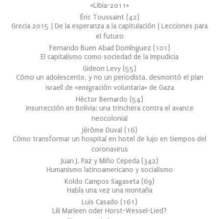
«Libia-2011»
Éric Toussaint
(
42
)
Grecia 2015 | De la esperanza a la capitulación | Lecciones para
el futuro
Fernando Buen Abad Domínguez
(
101
)
El capitalismo como sociedad de la Impudicia
Gideon Levy
(
55
)
Cómo un adolescente, y no un periodista, desmontó el plan
israelí de «emigración voluntaria» de Gaza
Héctor Bernardo
(
54
)
Insurrección en Bolivia: una trinchera contra el avance
neocolonial
Jérôme Duval
(
16
)
Cómo transformar un hospital en hotel de lujo en tiempos del
coronavirus
Juan J. Paz y Miño Cepeda
(
342
)
Humanismo latinoamericano y socialismo
Koldo Campos Sagaseta
(
69
)
Había una vez una montaña
Luis Casado
(
161
)
Lili Marleen oder Horst-Wessel-Lied?