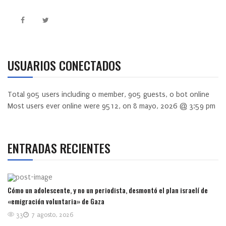
USUARIOS CONECTADOS
Total
905
users including
0
member,
905
guests,
0
bot online
Most users ever online were
9512
, on 8 mayo, 2026 @ 3:59 pm
ENTRADAS RECIENTES
Cómo un adolescente, y no un periodista, desmontó el plan israelí de
«emigración voluntaria» de Gaza
33
7 agosto, 2026