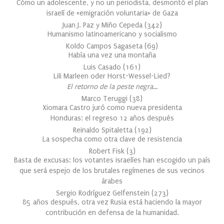
Cómo un adolescente, y no un periodista, desmontó el plan
israelí de «emigración voluntaria» de Gaza
Juan J. Paz y Miño Cepeda
(
342
)
Humanismo latinoamericano y socialismo
Koldo Campos Sagaseta
(
69
)
Había una vez una montaña
Luis Casado
(
161
)
Lili Marleen oder Horst-Wessel-Lied?
El retorno de la peste negra…
Marco Teruggi
(
38
)
Xiomara Castro juró como nueva presidenta
Honduras: el regreso 12 años después
Reinaldo Spitaletta
(
192
)
La sospecha como otra clave de resistencia
Robert Fisk
(
3
)
Basta de excusas: los votantes israelíes han escogido un país
que será espejo de los brutales regímenes de sus vecinos
árabes
Sergio Rodríguez Gelfenstein
(
273
)
85 años después, otra vez Rusia está haciendo la mayor
contribución en defensa de la humanidad.