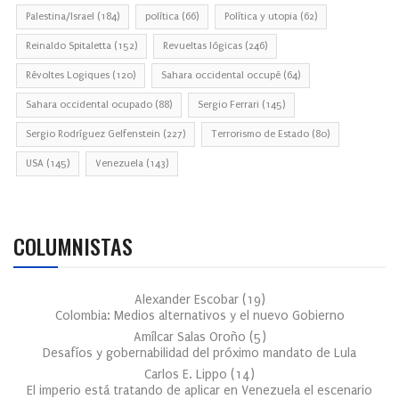
Palestina/Israel
(184)
política
(66)
Política y utopia
(62)
Reinaldo Spitaletta
(152)
Revueltas lógicas
(246)
Révoltes Logiques
(120)
Sahara occidental occupé
(64)
Sahara occidental ocupado
(88)
Sergio Ferrari
(145)
Sergio Rodríguez Gelfenstein
(227)
Terrorismo de Estado
(80)
USA
(145)
Venezuela
(143)
COLUMNISTAS
Alexander Escobar
(
19
)
Colombia: Medios alternativos y el nuevo Gobierno
Amílcar Salas Oroño
(
5
)
Desafíos y gobernabilidad del próximo mandato de Lula
Carlos E. Lippo
(
14
)
El imperio está tratando de aplicar en Venezuela el escenario