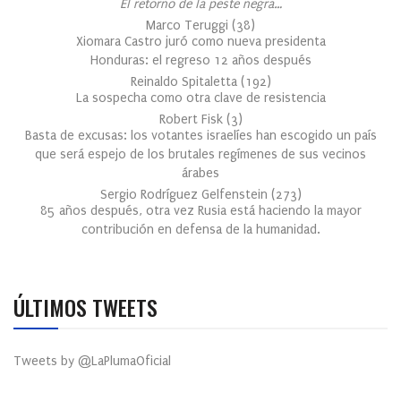
El retorno de la peste negra…
Marco Teruggi
(
38
)
Xiomara Castro juró como nueva presidenta
Honduras: el regreso 12 años después
Reinaldo Spitaletta
(
192
)
La sospecha como otra clave de resistencia
Robert Fisk
(
3
)
Basta de excusas: los votantes israelíes han escogido un país
que será espejo de los brutales regímenes de sus vecinos
árabes
Sergio Rodríguez Gelfenstein
(
273
)
85 años después, otra vez Rusia está haciendo la mayor
contribución en defensa de la humanidad.
ÚLTIMOS TWEETS
Tweets by @LaPlumaOficial