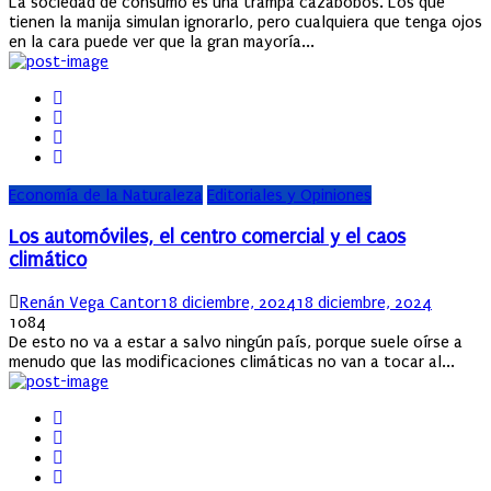
La sociedad de consumo es una trampa cazabobos. Los que
tienen la manija simulan ignorarlo, pero cualquiera que tenga ojos
en la cara puede ver que la gran mayoría...
Economía de la Naturaleza
Editoriales y Opiniones
Los automóviles, el centro comercial y el caos
climático
Author
Posted
Renán Vega Cantor
18 diciembre, 2024
18 diciembre, 2024
on
1084
De esto no va a estar a salvo ningún país, porque suele oírse a
menudo que las modificaciones climáticas no van a tocar al...