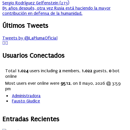
Sergio Rodríguez Gelfenstein
(
273
)
85 años después, otra vez Rusia está haciendo la mayor
contribución en defensa de la humanidad.
Últimos Tweets
Tweets by @LaPlumaOficial
Usuarios Conectados
Total
1.024
users including
2
members,
1.022
guests,
0
bot
online
Most users ever online were
9512
, on 8 mayo, 2026 @ 3:59
pm
Administradora
Fausto Giudice
Entradas Recientes