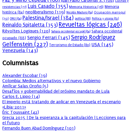
Paz y Miño Cepeda
(166)
Juan Pablo Cárdenas S.
(108)
Luchas y
Luis Casado
(155)
resistencias
(77)
Memoria Historica
(76)
Memoria
neoliberalismo
(119)
histórica
(84)
Ocupación marroquí
Nicolás Maduro
(64)
Palestina/Israel
(184)
(70)
política
(66)
ONU
(64)
Política y utopia
(62)
Revueltas lógicas
(246)
Reinaldo Spitaletta
(153)
Révoltes Logiques
(120)
Sahara occidental
Sahara occidental occupé
(64)
Sergio Rodríguez
Sergio Ferrari
(145)
ocupado
(88)
Gelfenstein
(227)
USA
(145)
Terrorismo de Estado
(80)
Venezuela
(143)
Columnistas
Alexander Escobar
(
19
)
Colombia: Medios alternativos y el nuevo Gobierno
Amílcar Salas Oroño
(
5
)
Desafíos y gobernabilidad del próximo mandato de Lula
Carlos E. Lippo
(
14
)
El imperio está tratando de aplicar en Venezuela el escenario
«Libia-2011»
Éric Toussaint
(
42
)
Grecia 2015 | De la esperanza a la capitulación | Lecciones para
el futuro
Fernando Buen Abad Domínguez
(
101
)