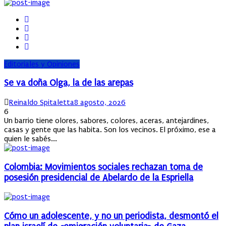
Editoriales y Opiniones
Se va doña Olga, la de las arepas
Author
Posted
Reinaldo Spitaletta
8 agosto, 2026
on
6
Un barrio tiene olores, sabores, colores, aceras, antejardines,
casas y gente que las habita. Son los vecinos. El próximo, ese a
quien le sabés...
Colombia: Movimientos sociales rechazan toma de
posesión presidencial de Abelardo de la Espriella
Cómo un adolescente, y no un periodista, desmontó el