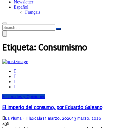
Newsletter
Español
Français
Etiqueta:
Consumismo
Editoriales y Opiniones
El imperio del consumo, por Eduardo Galeano
Author
Posted
La Pluma - Tlaxcala
11 marzo, 2026
13 marzo, 2026
on
438