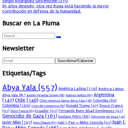
Sergio Rodríguez Gelfenstein
(
273
)
85 años después, otra vez Rusia está haciendo la mayor
contribución en defensa de la humanidad.
Buscar en La Pluma
Newsletter
Etiquetas/Tags
Abya Yala
(557)
América Latina
(110)
América Latina-
Argentina
Abya yala
(85)
Andrés Figueroa Cornejo
(68)
Análisis político
(65)
(147)
Chile
(146)
Colombia
(89)
Chile-America latina-Abya Yala
(76)
Colombia
(109)
Donald Trump
(97)
Douce France
Crisis del coronavirus
(62)
(91)
Ecuador
(93)
Fernando Buen Abad Domínguez
(91)
Dulce Francia
(63)
Genocidio de Gaza
(163)
Gustavo Petro
(88)
Génocide de Gaza
(74)
Juan J.
Javier Milei
(107)
Juan J. Paz-y-Miño Cepeda
(93)
Jorge Elbaum
(67)