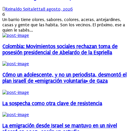
Author
Posted
Reinaldo Spitaletta
8 agosto, 2026
on
6
Un barrio tiene olores, sabores, colores, aceras, antejardines,
casas y gente que las habita. Son los vecinos. El próximo, ese a
quien le sabés...
Colombia: Movimientos sociales rechazan toma de
posesión presidencial de Abelardo de la Espriella
Cómo un adolescente, y no un periodista, desmontó el
plan israelí de «emigración voluntaria» de Gaza
La sospecha como otra clave de resistencia
La emigración desde Israel se mantuvo en un nivel