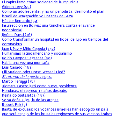
El capitalismo como sociedad de la Impudicia
Gideon Levy
(
55
)
Cómo un adolescente, y no un periodista, desmontó el plan
israelí de «emigración voluntaria» de Gaza
Héctor Bernardo
(
54
)
Insurrección en Bolivia: una trinchera contra el avance
neocolonial
Jérôme Duval
(
16
)
Cómo transformar un hospital en hotel de lujo en tiempos del
coronavirus
Juan J. Paz y Miño Cepeda
(
342
)
Humanismo latinoamericano y socialismo
Koldo Campos Sagaseta
(
69
)
Había una vez una montaña
Luis Casado
(
161
)
Lili Marleen oder Horst-Wessel-Lied?
El retorno de la peste negra…
Marco Teruggi
(
38
)
Xiomara Castro juró como nueva presidenta
Honduras: el regreso 12 años después
Reinaldo Spitaletta
(
193
)
Se va doña Olga, la de las arepas
Robert Fisk
(
3
)
Basta de excusas: los votantes israelíes han escogido un país
que será espejo de los brutales regímenes de sus vecinos árabes