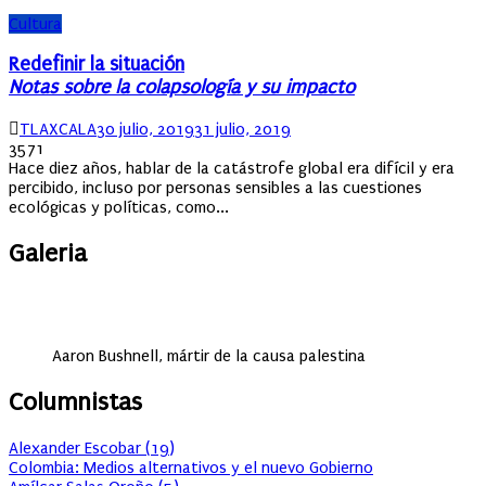
Cultura
Redefinir la situación
Notas sobre la colapsología y su impacto
Author
Posted
TLAXCALA
30 julio, 2019
31 julio, 2019
on
3571
Hace diez años, hablar de la catástrofe global era difícil y era
percibido, incluso por personas sensibles a las cuestiones
ecológicas y políticas, como...
Galeria
Aaron Bushnell, mártir de la causa palestina
Columnistas
Alexander Escobar
(
19
)
Colombia: Medios alternativos y el nuevo Gobierno