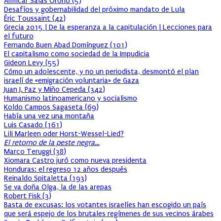
Amílcar Salas Oroño
(
5
)
Desafíos y gobernabilidad del próximo mandato de Lula
Éric Toussaint
(
42
)
Grecia 2015 | De la esperanza a la capitulación | Lecciones para
el futuro
Fernando Buen Abad Domínguez
(
101
)
El capitalismo como sociedad de la Impudicia
Gideon Levy
(
55
)
Cómo un adolescente, y no un periodista, desmontó el plan
israelí de «emigración voluntaria» de Gaza
Juan J. Paz y Miño Cepeda
(
342
)
Humanismo latinoamericano y socialismo
Koldo Campos Sagaseta
(
69
)
Había una vez una montaña
Luis Casado
(
161
)
Lili Marleen oder Horst-Wessel-Lied?
El retorno de la peste negra…
Marco Teruggi
(
38
)
Xiomara Castro juró como nueva presidenta
Honduras: el regreso 12 años después
Reinaldo Spitaletta
(
193
)
Se va doña Olga, la de las arepas
Robert Fisk
(
3
)
Basta de excusas: los votantes israelíes han escogido un país
que será espejo de los brutales regímenes de sus vecinos árabes