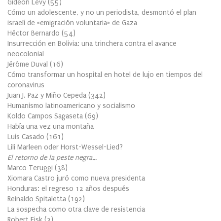
Gideon Levy
(
55
)
Cómo un adolescente, y no un periodista, desmontó el plan
israelí de «emigración voluntaria» de Gaza
Héctor Bernardo
(
54
)
Insurrección en Bolivia: una trinchera contra el avance
neocolonial
Jérôme Duval
(
16
)
Cómo transformar un hospital en hotel de lujo en tiempos del
coronavirus
Juan J. Paz y Miño Cepeda
(
342
)
Humanismo latinoamericano y socialismo
Koldo Campos Sagaseta
(
69
)
Había una vez una montaña
Luis Casado
(
161
)
Lili Marleen oder Horst-Wessel-Lied?
El retorno de la peste negra…
Marco Teruggi
(
38
)
Xiomara Castro juró como nueva presidenta
Honduras: el regreso 12 años después
Reinaldo Spitaletta
(
192
)
La sospecha como otra clave de resistencia
Robert Fisk
(
3
)