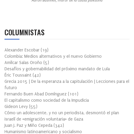
Aaron Bushnell, mártir de la causa palestina
COLUMNISTAS
Alexander Escobar
(
19
)
Colombia: Medios alternativos y el nuevo Gobierno
Amílcar Salas Oroño
(
5
)
Desafíos y gobernabilidad del próximo mandato de Lula
Éric Toussaint
(
42
)
Grecia 2015 | De la esperanza a la capitulación | Lecciones para el
futuro
Fernando Buen Abad Domínguez
(
101
)
El capitalismo como sociedad de la Impudicia
Gideon Levy
(
55
)
Cómo un adolescente, y no un periodista, desmontó el plan
israelí de «emigración voluntaria» de Gaza
Juan J. Paz y Miño Cepeda
(
342
)
Humanismo latinoamericano y socialismo