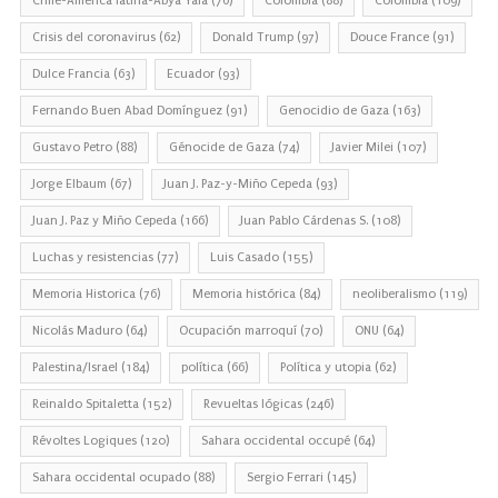
Chile-America latina-Abya Yala
(76)
Colombia
(88)
Colombia
(109)
Crisis del coronavirus
(62)
Donald Trump
(97)
Douce France
(91)
Dulce Francia
(63)
Ecuador
(93)
Fernando Buen Abad Domínguez
(91)
Genocidio de Gaza
(163)
Gustavo Petro
(88)
Génocide de Gaza
(74)
Javier Milei
(107)
Jorge Elbaum
(67)
Juan J. Paz-y-Miño Cepeda
(93)
Juan J. Paz y Miño Cepeda
(166)
Juan Pablo Cárdenas S.
(108)
Luchas y resistencias
(77)
Luis Casado
(155)
Memoria Historica
(76)
Memoria histórica
(84)
neoliberalismo
(119)
Nicolás Maduro
(64)
Ocupación marroquí
(70)
ONU
(64)
Palestina/Israel
(184)
política
(66)
Política y utopia
(62)
Reinaldo Spitaletta
(152)
Revueltas lógicas
(246)
Révoltes Logiques
(120)
Sahara occidental occupé
(64)
Sahara occidental ocupado
(88)
Sergio Ferrari
(145)