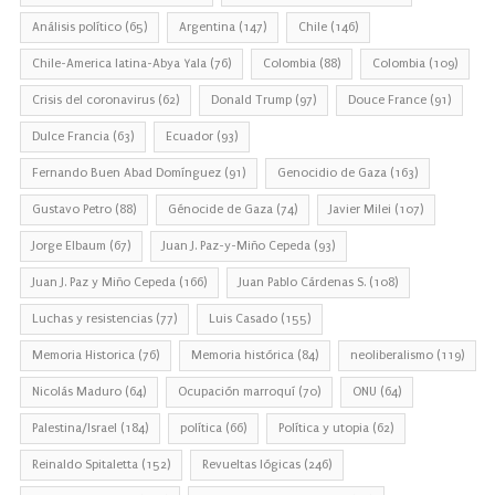
Análisis político
(65)
Argentina
(147)
Chile
(146)
Chile-America latina-Abya Yala
(76)
Colombia
(88)
Colombia
(109)
Crisis del coronavirus
(62)
Donald Trump
(97)
Douce France
(91)
Dulce Francia
(63)
Ecuador
(93)
Fernando Buen Abad Domínguez
(91)
Genocidio de Gaza
(163)
Gustavo Petro
(88)
Génocide de Gaza
(74)
Javier Milei
(107)
Jorge Elbaum
(67)
Juan J. Paz-y-Miño Cepeda
(93)
Juan J. Paz y Miño Cepeda
(166)
Juan Pablo Cárdenas S.
(108)
Luchas y resistencias
(77)
Luis Casado
(155)
Memoria Historica
(76)
Memoria histórica
(84)
neoliberalismo
(119)
Nicolás Maduro
(64)
Ocupación marroquí
(70)
ONU
(64)
Palestina/Israel
(184)
política
(66)
Política y utopia
(62)
Reinaldo Spitaletta
(152)
Revueltas lógicas
(246)