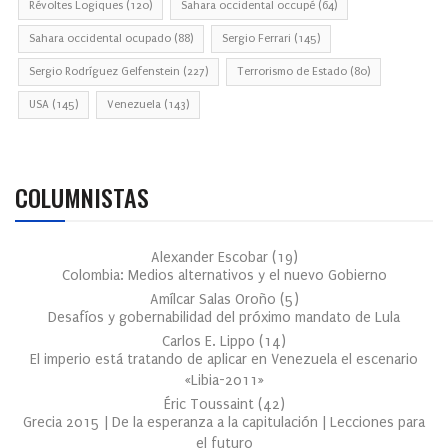
Révoltes Logiques
(120)
Sahara occidental occupé
(64)
Sahara occidental ocupado
(88)
Sergio Ferrari
(145)
Sergio Rodríguez Gelfenstein
(227)
Terrorismo de Estado
(80)
USA
(145)
Venezuela
(143)
COLUMNISTAS
Alexander Escobar
(
19
)
Colombia: Medios alternativos y el nuevo Gobierno
Amílcar Salas Oroño
(
5
)
Desafíos y gobernabilidad del próximo mandato de Lula
Carlos E. Lippo
(
14
)
El imperio está tratando de aplicar en Venezuela el escenario
«Libia-2011»
Éric Toussaint
(
42
)
Grecia 2015 | De la esperanza a la capitulación | Lecciones para
el futuro