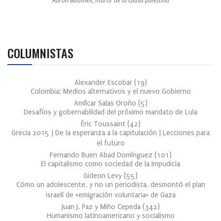
Aaron Bushnell, mártir de la causa palestina
COLUMNISTAS
Alexander Escobar
(
19
)
Colombia: Medios alternativos y el nuevo Gobierno
Amílcar Salas Oroño
(
5
)
Desafíos y gobernabilidad del próximo mandato de Lula
Éric Toussaint
(
42
)
Grecia 2015 | De la esperanza a la capitulación | Lecciones para
el futuro
Fernando Buen Abad Domínguez
(
101
)
El capitalismo como sociedad de la Impudicia
Gideon Levy
(
55
)
Cómo un adolescente, y no un periodista, desmontó el plan
israelí de «emigración voluntaria» de Gaza
Juan J. Paz y Miño Cepeda
(
342
)
Humanismo latinoamericano y socialismo