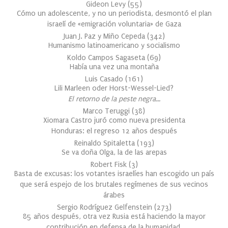
Gideon Levy
(
55
)
Cómo un adolescente, y no un periodista, desmontó el plan
israelí de «emigración voluntaria» de Gaza
Juan J. Paz y Miño Cepeda
(
342
)
Humanismo latinoamericano y socialismo
Koldo Campos Sagaseta
(
69
)
Había una vez una montaña
Luis Casado
(
161
)
Lili Marleen oder Horst-Wessel-Lied?
El retorno de la peste negra…
Marco Teruggi
(
38
)
Xiomara Castro juró como nueva presidenta
Honduras: el regreso 12 años después
Reinaldo Spitaletta
(
193
)
Se va doña Olga, la de las arepas
Robert Fisk
(
3
)
Basta de excusas: los votantes israelíes han escogido un país
que será espejo de los brutales regímenes de sus vecinos
árabes
Sergio Rodríguez Gelfenstein
(
273
)
85 años después, otra vez Rusia está haciendo la mayor
contribución en defensa de la humanidad.