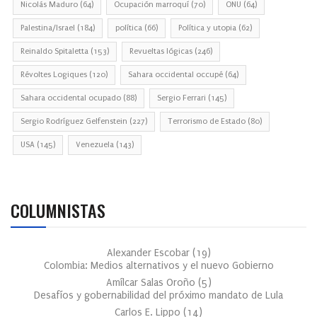
Nicolás Maduro
(64)
Ocupación marroquí
(70)
ONU
(64)
Palestina/Israel
(184)
política
(66)
Política y utopia
(62)
Reinaldo Spitaletta
(153)
Revueltas lógicas
(246)
Révoltes Logiques
(120)
Sahara occidental occupé
(64)
Sahara occidental ocupado
(88)
Sergio Ferrari
(145)
Sergio Rodríguez Gelfenstein
(227)
Terrorismo de Estado
(80)
USA
(145)
Venezuela
(143)
COLUMNISTAS
Alexander Escobar
(
19
)
Colombia: Medios alternativos y el nuevo Gobierno
Amílcar Salas Oroño
(
5
)
Desafíos y gobernabilidad del próximo mandato de Lula
Carlos E. Lippo
(
14
)