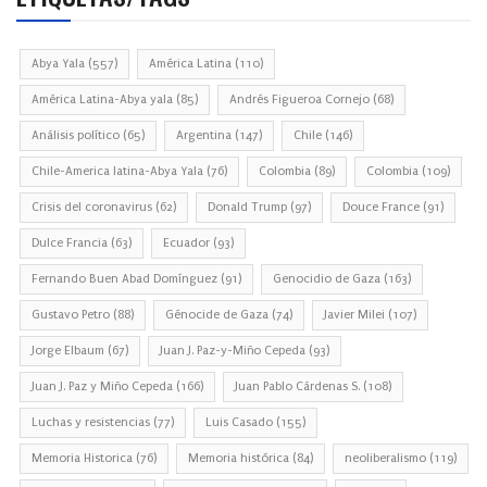
Abya Yala
(557)
América Latina
(110)
América Latina-Abya yala
(85)
Andrés Figueroa Cornejo
(68)
Análisis político
(65)
Argentina
(147)
Chile
(146)
Chile-America latina-Abya Yala
(76)
Colombia
(89)
Colombia
(109)
Crisis del coronavirus
(62)
Donald Trump
(97)
Douce France
(91)
Dulce Francia
(63)
Ecuador
(93)
Fernando Buen Abad Domínguez
(91)
Genocidio de Gaza
(163)
Gustavo Petro
(88)
Génocide de Gaza
(74)
Javier Milei
(107)
Jorge Elbaum
(67)
Juan J. Paz-y-Miño Cepeda
(93)
Juan J. Paz y Miño Cepeda
(166)
Juan Pablo Cárdenas S.
(108)
Luchas y resistencias
(77)
Luis Casado
(155)
Memoria Historica
(76)
Memoria histórica
(84)
neoliberalismo
(119)