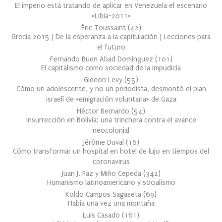
El imperio está tratando de aplicar en Venezuela el escenario
«Libia-2011»
Éric Toussaint
(
42
)
Grecia 2015 | De la esperanza a la capitulación | Lecciones para
el futuro
Fernando Buen Abad Domínguez
(
101
)
El capitalismo como sociedad de la Impudicia
Gideon Levy
(
55
)
Cómo un adolescente, y no un periodista, desmontó el plan
israelí de «emigración voluntaria» de Gaza
Héctor Bernardo
(
54
)
Insurrección en Bolivia: una trinchera contra el avance
neocolonial
Jérôme Duval
(
16
)
Cómo transformar un hospital en hotel de lujo en tiempos del
coronavirus
Juan J. Paz y Miño Cepeda
(
342
)
Humanismo latinoamericano y socialismo
Koldo Campos Sagaseta
(
69
)
Había una vez una montaña
Luis Casado
(
161
)