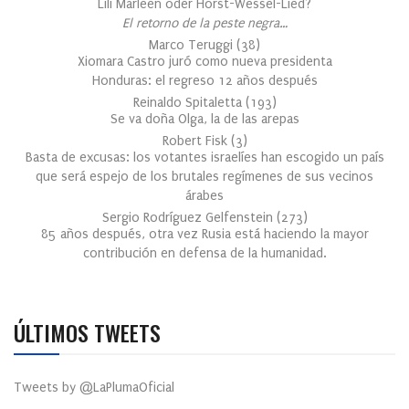
Lili Marleen oder Horst-Wessel-Lied?
El retorno de la peste negra…
Marco Teruggi
(
38
)
Xiomara Castro juró como nueva presidenta
Honduras: el regreso 12 años después
Reinaldo Spitaletta
(
193
)
Se va doña Olga, la de las arepas
Robert Fisk
(
3
)
Basta de excusas: los votantes israelíes han escogido un país
que será espejo de los brutales regímenes de sus vecinos
árabes
Sergio Rodríguez Gelfenstein
(
273
)
85 años después, otra vez Rusia está haciendo la mayor
contribución en defensa de la humanidad.
ÚLTIMOS TWEETS
Tweets by @LaPlumaOficial