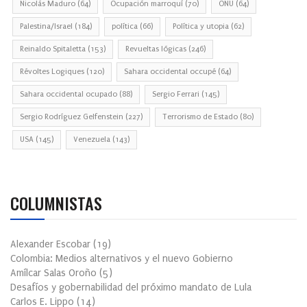
Nicolás Maduro
(64)
Ocupación marroquí
(70)
ONU
(64)
Palestina/Israel
(184)
política
(66)
Política y utopia
(62)
Reinaldo Spitaletta
(153)
Revueltas lógicas
(246)
Révoltes Logiques
(120)
Sahara occidental occupé
(64)
Sahara occidental ocupado
(88)
Sergio Ferrari
(145)
Sergio Rodríguez Gelfenstein
(227)
Terrorismo de Estado
(80)
USA
(145)
Venezuela
(143)
COLUMNISTAS
Alexander Escobar
(
19
)
Colombia: Medios alternativos y el nuevo Gobierno
Amílcar Salas Oroño
(
5
)
Desafíos y gobernabilidad del próximo mandato de Lula
Carlos E. Lippo
(
14
)