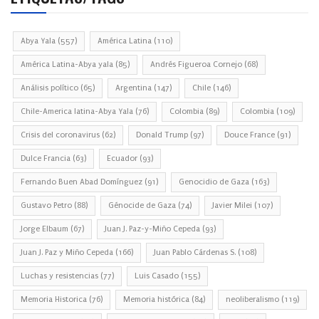
Abya Yala
(557)
América Latina
(110)
América Latina-Abya yala
(85)
Andrés Figueroa Cornejo
(68)
Análisis político
(65)
Argentina
(147)
Chile
(146)
Chile-America latina-Abya Yala
(76)
Colombia
(89)
Colombia
(109)
Crisis del coronavirus
(62)
Donald Trump
(97)
Douce France
(91)
Dulce Francia
(63)
Ecuador
(93)
Fernando Buen Abad Domínguez
(91)
Genocidio de Gaza
(163)
Gustavo Petro
(88)
Génocide de Gaza
(74)
Javier Milei
(107)
Jorge Elbaum
(67)
Juan J. Paz-y-Miño Cepeda
(93)
Juan J. Paz y Miño Cepeda
(166)
Juan Pablo Cárdenas S.
(108)
Luchas y resistencias
(77)
Luis Casado
(155)
Memoria Historica
(76)
Memoria histórica
(84)
neoliberalismo
(119)