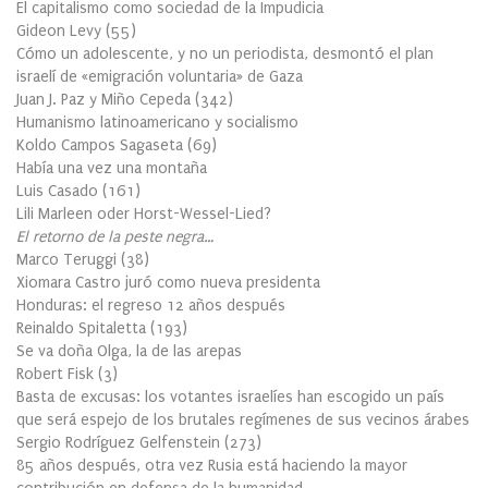
El capitalismo como sociedad de la Impudicia
Gideon Levy
(
55
)
Cómo un adolescente, y no un periodista, desmontó el plan
israelí de «emigración voluntaria» de Gaza
Juan J. Paz y Miño Cepeda
(
342
)
Humanismo latinoamericano y socialismo
Koldo Campos Sagaseta
(
69
)
Había una vez una montaña
Luis Casado
(
161
)
Lili Marleen oder Horst-Wessel-Lied?
El retorno de la peste negra…
Marco Teruggi
(
38
)
Xiomara Castro juró como nueva presidenta
Honduras: el regreso 12 años después
Reinaldo Spitaletta
(
193
)
Se va doña Olga, la de las arepas
Robert Fisk
(
3
)
Basta de excusas: los votantes israelíes han escogido un país
que será espejo de los brutales regímenes de sus vecinos árabes
Sergio Rodríguez Gelfenstein
(
273
)
85 años después, otra vez Rusia está haciendo la mayor