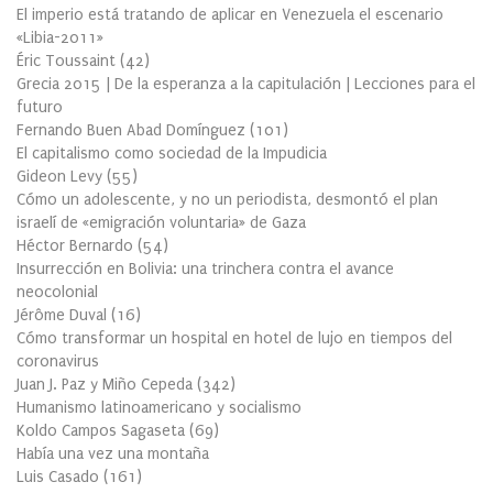
El imperio está tratando de aplicar en Venezuela el escenario
«Libia-2011»
Éric Toussaint
(
42
)
Grecia 2015 | De la esperanza a la capitulación | Lecciones para el
futuro
Fernando Buen Abad Domínguez
(
101
)
El capitalismo como sociedad de la Impudicia
Gideon Levy
(
55
)
Cómo un adolescente, y no un periodista, desmontó el plan
israelí de «emigración voluntaria» de Gaza
Héctor Bernardo
(
54
)
Insurrección en Bolivia: una trinchera contra el avance
neocolonial
Jérôme Duval
(
16
)
Cómo transformar un hospital en hotel de lujo en tiempos del
coronavirus
Juan J. Paz y Miño Cepeda
(
342
)
Humanismo latinoamericano y socialismo
Koldo Campos Sagaseta
(
69
)
Había una vez una montaña
Luis Casado
(
161
)