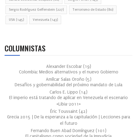
Sergio Rodríguez Gelfenstein
(227)
Terrorismo de Estado
(80)
USA
(145)
Venezuela
(143)
COLUMNISTAS
Alexander Escobar
(
19
)
Colombia: Medios alternativos y el nuevo Gobierno
Amílcar Salas Oroño
(
5
)
Desafíos y gobernabilidad del próximo mandato de Lula
Carlos E. Lippo
(
14
)
El imperio está tratando de aplicar en Venezuela el escenario
«Libia-2011»
Éric Toussaint
(
42
)
Grecia 2015 | De la esperanza a la capitulación | Lecciones para
el futuro
Fernando Buen Abad Domínguez
(
101
)
El capitalismo como sociedad de la Impudicia