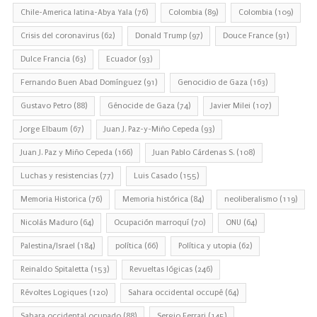
Chile-America latina-Abya Yala
(76)
Colombia
(89)
Colombia
(109)
Crisis del coronavirus
(62)
Donald Trump
(97)
Douce France
(91)
Dulce Francia
(63)
Ecuador
(93)
Fernando Buen Abad Domínguez
(91)
Genocidio de Gaza
(163)
Gustavo Petro
(88)
Génocide de Gaza
(74)
Javier Milei
(107)
Jorge Elbaum
(67)
Juan J. Paz-y-Miño Cepeda
(93)
Juan J. Paz y Miño Cepeda
(166)
Juan Pablo Cárdenas S.
(108)
Luchas y resistencias
(77)
Luis Casado
(155)
Memoria Historica
(76)
Memoria histórica
(84)
neoliberalismo
(119)
Nicolás Maduro
(64)
Ocupación marroquí
(70)
ONU
(64)
Palestina/Israel
(184)
política
(66)
Política y utopia
(62)
Reinaldo Spitaletta
(153)
Revueltas lógicas
(246)
Révoltes Logiques
(120)
Sahara occidental occupé
(64)
Sahara occidental ocupado
(88)
Sergio Ferrari
(145)