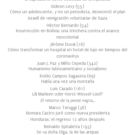
Gideon Levy
(
55
)
Cómo un adolescente, y no un periodista, desmontó el plan
israelí de «emigración voluntaria» de Gaza
Héctor Bernardo
(
54
)
Insurrección en Bolivia: una trinchera contra el avance
neocolonial
Jérôme Duval
(
16
)
Cómo transformar un hospital en hotel de lujo en tiempos del
coronavirus
Juan J. Paz y Miño Cepeda
(
342
)
Humanismo latinoamericano y socialismo
Koldo Campos Sagaseta
(
69
)
Había una vez una montaña
Luis Casado
(
161
)
Lili Marleen oder Horst-Wessel-Lied?
El retorno de la peste negra…
Marco Teruggi
(
38
)
Xiomara Castro juró como nueva presidenta
Honduras: el regreso 12 años después
Reinaldo Spitaletta
(
193
)
Se va doña Olga, la de las arepas