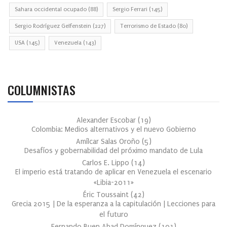
Sahara occidental ocupado
(88)
Sergio Ferrari
(145)
Sergio Rodríguez Gelfenstein
(227)
Terrorismo de Estado
(80)
USA
(145)
Venezuela
(143)
COLUMNISTAS
Alexander Escobar
(
19
)
Colombia: Medios alternativos y el nuevo Gobierno
Amílcar Salas Oroño
(
5
)
Desafíos y gobernabilidad del próximo mandato de Lula
Carlos E. Lippo
(
14
)
El imperio está tratando de aplicar en Venezuela el escenario
«Libia-2011»
Éric Toussaint
(
42
)
Grecia 2015 | De la esperanza a la capitulación | Lecciones para
el futuro
Fernando Buen Abad Domínguez
(
101
)