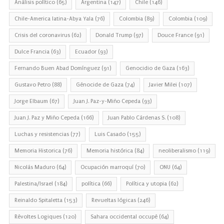
Análisis político
(65)
Argentina
(147)
Chile
(146)
Chile-America latina-Abya Yala
(76)
Colombia
(89)
Colombia
(109)
Crisis del coronavirus
(62)
Donald Trump
(97)
Douce France
(91)
Dulce Francia
(63)
Ecuador
(93)
Fernando Buen Abad Domínguez
(91)
Genocidio de Gaza
(163)
Gustavo Petro
(88)
Génocide de Gaza
(74)
Javier Milei
(107)
Jorge Elbaum
(67)
Juan J. Paz-y-Miño Cepeda
(93)
Juan J. Paz y Miño Cepeda
(166)
Juan Pablo Cárdenas S.
(108)
Luchas y resistencias
(77)
Luis Casado
(155)
Memoria Historica
(76)
Memoria histórica
(84)
neoliberalismo
(119)
Nicolás Maduro
(64)
Ocupación marroquí
(70)
ONU
(64)
Palestina/Israel
(184)
política
(66)
Política y utopia
(62)
Reinaldo Spitaletta
(153)
Revueltas lógicas
(246)
Révoltes Logiques
(120)
Sahara occidental occupé
(64)