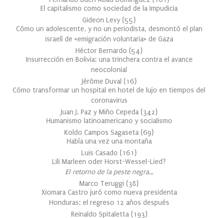
El capitalismo como sociedad de la Impudicia
Gideon Levy
(
55
)
Cómo un adolescente, y no un periodista, desmontó el plan
israelí de «emigración voluntaria» de Gaza
Héctor Bernardo
(
54
)
Insurrección en Bolivia: una trinchera contra el avance
neocolonial
Jérôme Duval
(
16
)
Cómo transformar un hospital en hotel de lujo en tiempos del
coronavirus
Juan J. Paz y Miño Cepeda
(
342
)
Humanismo latinoamericano y socialismo
Koldo Campos Sagaseta
(
69
)
Había una vez una montaña
Luis Casado
(
161
)
Lili Marleen oder Horst-Wessel-Lied?
El retorno de la peste negra…
Marco Teruggi
(
38
)
Xiomara Castro juró como nueva presidenta
Honduras: el regreso 12 años después
Reinaldo Spitaletta
(
193
)