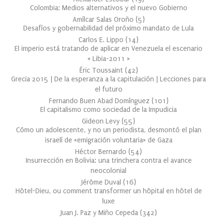
Colombia: Medios alternativos y el nuevo Gobierno
Amílcar Salas Oroño
(
5
)
Desafíos y gobernabilidad del próximo mandato de Lula
Carlos E. Lippo
(
14
)
El imperio está tratando de aplicar en Venezuela el escenario
« Libia-2011 »
Éric Toussaint
(
42
)
Grecia 2015 | De la esperanza a la capitulación | Lecciones para
el futuro
Fernando Buen Abad Domínguez
(
101
)
El capitalismo como sociedad de la Impudicia
Gideon Levy
(
55
)
Cómo un adolescente, y no un periodista, desmontó el plan
israelí de «emigración voluntaria» de Gaza
Héctor Bernardo
(
54
)
Insurrección en Bolivia: una trinchera contra el avance
neocolonial
Jérôme Duval
(
16
)
Hôtel-Dieu, ou comment transformer un hôpital en hôtel de
luxe
Juan J. Paz y Miño Cepeda
(
342
)