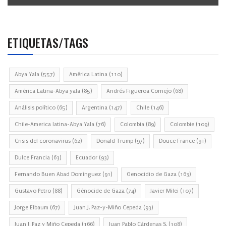
ETIQUETAS/TAGS
Abya Yala
(557)
América Latina
(110)
América Latina-Abya yala
(85)
Andrés Figueroa Cornejo
(68)
Análisis político
(65)
Argentina
(147)
Chile
(146)
Chile-America latina-Abya Yala
(76)
Colombia
(89)
Colombie
(109)
Crisis del coronavirus
(62)
Donald Trump
(97)
Douce France
(91)
Dulce Francia
(63)
Ecuador
(93)
Fernando Buen Abad Domínguez
(91)
Genocidio de Gaza
(163)
Gustavo Petro
(88)
Génocide de Gaza
(74)
Javier Milei
(107)
Jorge Elbaum
(67)
Juan J. Paz-y-Miño Cepeda
(93)
Juan J. Paz y Miño Cepeda
(166)
Juan Pablo Cárdenas S.
(108)