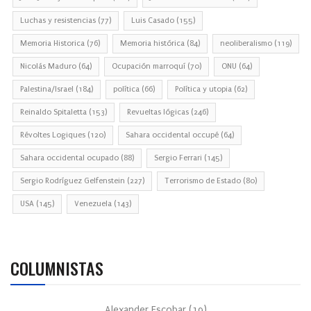
Luchas y resistencias
(77)
Luis Casado
(155)
Memoria Historica
(76)
Memoria histórica
(84)
neoliberalismo
(119)
Nicolás Maduro
(64)
Ocupación marroquí
(70)
ONU
(64)
Palestina/Israel
(184)
política
(66)
Política y utopia
(62)
Reinaldo Spitaletta
(153)
Revueltas lógicas
(246)
Révoltes Logiques
(120)
Sahara occidental occupé
(64)
Sahara occidental ocupado
(88)
Sergio Ferrari
(145)
Sergio Rodríguez Gelfenstein
(227)
Terrorismo de Estado
(80)
USA
(145)
Venezuela
(143)
COLUMNISTAS
Alexander Escobar
(
19
)