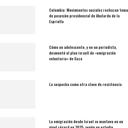
Colombia: Movimientos sociales rechazan toma
de posesión presidencial de Abelardo de la
Espriella
Cómo un adolescente, y no un periodista,
desmontó el plan israelí de «emigración
voluntaria» de Gaza
La sospecha como otra clave de resistencia
La emigración desde Israel se mantuvo en un
nivel récord en 2025, según un estudio