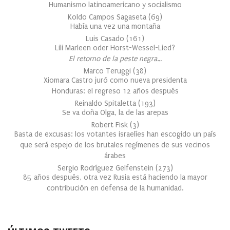
Humanismo latinoamericano y socialismo
Koldo Campos Sagaseta
(
69
)
Había una vez una montaña
Luis Casado
(
161
)
Lili Marleen oder Horst-Wessel-Lied?
El retorno de la peste negra…
Marco Teruggi
(
38
)
Xiomara Castro juró como nueva presidenta
Honduras: el regreso 12 años después
Reinaldo Spitaletta
(
193
)
Se va doña Olga, la de las arepas
Robert Fisk
(
3
)
Basta de excusas: los votantes israelíes han escogido un país
que será espejo de los brutales regímenes de sus vecinos
árabes
Sergio Rodríguez Gelfenstein
(
273
)
85 años después, otra vez Rusia está haciendo la mayor
contribución en defensa de la humanidad.