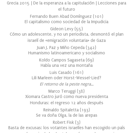
Grecia 2015 | De la esperanza a la capitulación | Lecciones para
el futuro
Fernando Buen Abad Domínguez
(
101
)
El capitalismo como sociedad de la Impudicia
Gideon Levy
(
55
)
Cómo un adolescente, y no un periodista, desmontó el plan
israelí de «emigración voluntaria» de Gaza
Juan J. Paz y Miño Cepeda
(
342
)
Humanismo latinoamericano y socialismo
Koldo Campos Sagaseta
(
69
)
Había una vez una montaña
Luis Casado
(
161
)
Lili Marleen oder Horst-Wessel-Lied?
El retorno de la peste negra…
Marco Teruggi
(
38
)
Xiomara Castro juró como nueva presidenta
Honduras: el regreso 12 años después
Reinaldo Spitaletta
(
193
)
Se va doña Olga, la de las arepas
Robert Fisk
(
3
)
Basta de excusas: los votantes israelíes han escogido un país