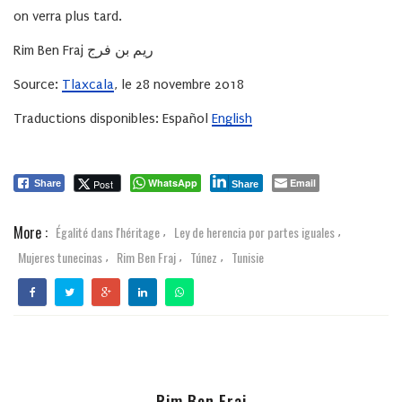
on verra plus tard.
R
im Ben Fraj
ريم بن فرج
Source:
Tlaxcala
, le 28 novembre 2018
Traductions disponibles: Español
English
WhatsApp
Email
Post
Share
Share
More :
Égalité dans l'héritage
Ley de herencia por partes iguales
,
,
Mujeres tunecinas
Rim Ben Fraj
Túnez
Tunisie
,
,
,
Rim Ben Fraj