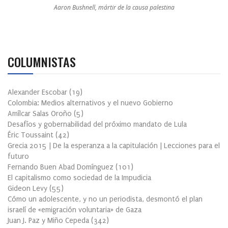
Aaron Bushnell, mártir de la causa palestina
COLUMNISTAS
Alexander Escobar
(
19
)
Colombia: Medios alternativos y el nuevo Gobierno
Amílcar Salas Oroño
(
5
)
Desafíos y gobernabilidad del próximo mandato de Lula
Éric Toussaint
(
42
)
Grecia 2015 | De la esperanza a la capitulación | Lecciones para el
futuro
Fernando Buen Abad Domínguez
(
101
)
El capitalismo como sociedad de la Impudicia
Gideon Levy
(
55
)
Cómo un adolescente, y no un periodista, desmontó el plan
israelí de «emigración voluntaria» de Gaza
Juan J. Paz y Miño Cepeda
(
342
)