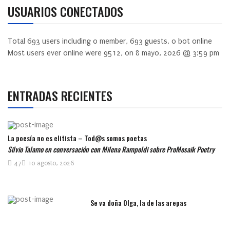
USUARIOS CONECTADOS
Total
693
users including
0
member,
693
guests,
0
bot online
Most users ever online were
9512
, on 8 mayo, 2026 @ 3:59 pm
ENTRADAS RECIENTES
La poesía no es elitista – Tod@s somos poetas
Silvio Talamo en conversación con Milena Rampoldi sobre ProMosaik Poetry
47
10 agosto, 2026
Se va doña Olga, la de las arepas