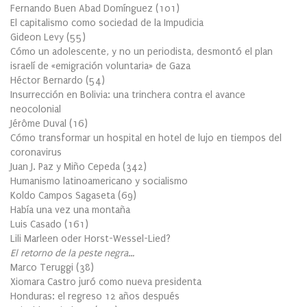
Fernando Buen Abad Domínguez
(
101
)
El capitalismo como sociedad de la Impudicia
Gideon Levy
(
55
)
Cómo un adolescente, y no un periodista, desmontó el plan
israelí de «emigración voluntaria» de Gaza
Héctor Bernardo
(
54
)
Insurrección en Bolivia: una trinchera contra el avance
neocolonial
Jérôme Duval
(
16
)
Cómo transformar un hospital en hotel de lujo en tiempos del
coronavirus
Juan J. Paz y Miño Cepeda
(
342
)
Humanismo latinoamericano y socialismo
Koldo Campos Sagaseta
(
69
)
Había una vez una montaña
Luis Casado
(
161
)
Lili Marleen oder Horst-Wessel-Lied?
El retorno de la peste negra…
Marco Teruggi
(
38
)
Xiomara Castro juró como nueva presidenta
Honduras: el regreso 12 años después