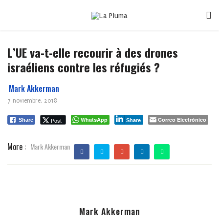
L’UE va-t-elle recourir à des drones
israéliens contre les réfugiés ?
Mark Akkerman
7 noviembre, 2018
WhatsApp
Correo Electrónico
Post
Share
Share
More :
Mark Akkerman
Mark Akkerman