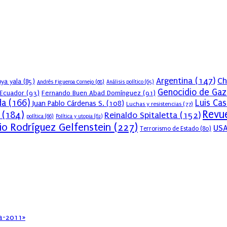
Argentina
(147)
Ch
ya yala
(85)
Andrés Figueroa Cornejo
(68)
Análisis político
(65)
Genocidio de Gaz
Ecuador
(93)
Fernando Buen Abad Domínguez
(91)
da
(166)
Luis Ca
Juan Pablo Cárdenas S.
(108)
Luchas y resistencias
(77)
Revue
(184)
Reinaldo Spitaletta
(152)
política
(66)
Política y utopia
(62)
io Rodríguez Gelfenstein
(227)
US
Terrorismo de Estado
(80)
ia-2011»