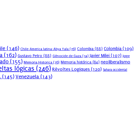
ile
(146)
Colombia
(109)
Colombia
(88)
Chile-America latina-Abya Yala
(76)
a
(162)
Javier Milei
(107)
Gustavo Petro
(88)
Génocide de Gaza
(74)
Jorge
sado
(155)
neoliberalismo
Memoria Historica
(76)
Memoria histórica
(84)
ltas lógicas
(246)
Révoltes Logiques
(120)
Sahara occidental
A
(145)
Venezuela
(143)