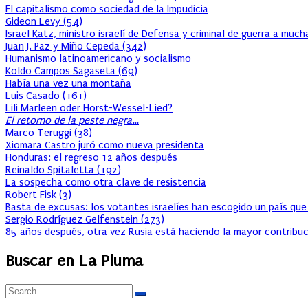
El capitalismo como sociedad de la Impudicia
Gideon Levy
(
54
)
Israel Katz, ministro israelí de Defensa y criminal de guerra a muc
Juan J. Paz y Miño Cepeda
(
342
)
Humanismo latinoamericano y socialismo
Koldo Campos Sagaseta
(
69
)
Había una vez una montaña
Luis Casado
(
161
)
Lili Marleen oder Horst-Wessel-Lied?
El retorno de la peste negra…
Marco Teruggi
(
38
)
Xiomara Castro juró como nueva presidenta
Honduras: el regreso 12 años después
Reinaldo Spitaletta
(
192
)
La sospecha como otra clave de resistencia
Robert Fisk
(
3
)
Basta de excusas: los votantes israelíes han escogido un país que
Sergio Rodríguez Gelfenstein
(
273
)
85 años después, otra vez Rusia está haciendo la mayor contribuc
Buscar en La Pluma