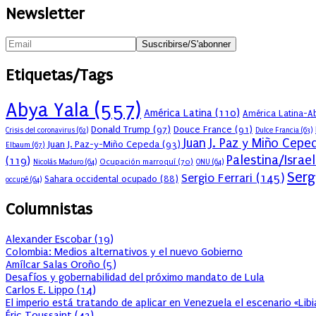
Newsletter
Etiquetas/Tags
Abya Yala
(557)
América Latina
(110)
América Latina-Ab
Donald Trump
(97)
Douce France
(91)
Crisis del coronavirus
(62)
Dulce Francia
(63)
Juan J. Paz y Miño Cepe
Juan J. Paz-y-Miño Cepeda
(93)
Elbaum
(67)
Palestina/Israel
(119)
Ocupación marroquí
(70)
Nicolás Maduro
(64)
ONU
(64)
Serg
Sergio Ferrari
(145)
Sahara occidental ocupado
(88)
occupé
(64)
Columnistas
Alexander Escobar
(
19
)
Colombia: Medios alternativos y el nuevo Gobierno
Amílcar Salas Oroño
(
5
)
Desafíos y gobernabilidad del próximo mandato de Lula
Carlos E. Lippo
(
14
)
El imperio está tratando de aplicar en Venezuela el escenario «Lib
Éric Toussaint
(
42
)