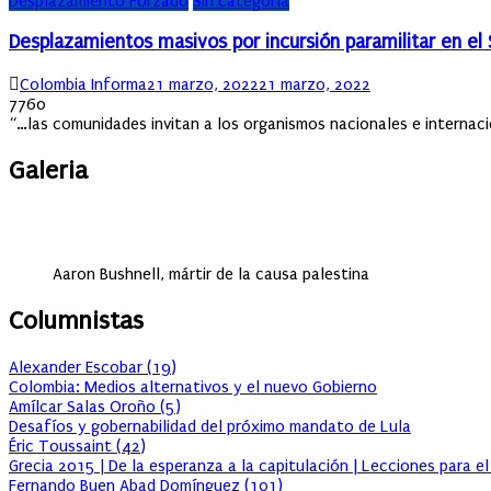
Desplazamiento Forzado
Sin categoría
Desplazamientos masivos por incursión paramilitar en el 
Author
Posted
Colombia Informa
21 marzo, 2022
21 marzo, 2022
on
7760
“…las comunidades invitan a los organismos nacionales e internacio
Galeria
Aaron Bushnell, mártir de la causa palestina
Columnistas
Alexander Escobar
(
19
)
Colombia: Medios alternativos y el nuevo Gobierno
Amílcar Salas Oroño
(
5
)
Desafíos y gobernabilidad del próximo mandato de Lula
Éric Toussaint
(
42
)
Grecia 2015 | De la esperanza a la capitulación | Lecciones para e
Fernando Buen Abad Domínguez
(
101
)