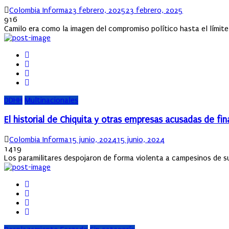
Author
Posted
Colombia Informa
23 febrero, 2025
23 febrero, 2025
on
916
Camilo era como la imagen del compromiso político hasta el límite. A
DDHH
Multinacionales
El historial de Chiquita y otras empresas acusadas de fin
Author
Posted
Colombia Informa
15 junio, 2024
15 junio, 2024
on
1419
Los paramilitares despojaron de forma violenta a campesinos de sus