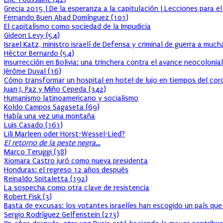
Grecia 2015 | De la esperanza a la capitulación | Lecciones para e
Fernando Buen Abad Domínguez
(
101
)
El capitalismo como sociedad de la Impudicia
Gideon Levy
(
54
)
Israel Katz, ministro israelí de Defensa y criminal de guerra a muc
Héctor Bernardo
(
54
)
Insurrección en Bolivia: una trinchera contra el avance neocolonial
Jérôme Duval
(
16
)
Cómo transformar un hospital en hotel de lujo en tiempos del cor
Juan J. Paz y Miño Cepeda
(
342
)
Humanismo latinoamericano y socialismo
Koldo Campos Sagaseta
(
69
)
Había una vez una montaña
Luis Casado
(
161
)
Lili Marleen oder Horst-Wessel-Lied?
El retorno de la peste negra…
Marco Teruggi
(
38
)
Xiomara Castro juró como nueva presidenta
Honduras: el regreso 12 años después
Reinaldo Spitaletta
(
192
)
La sospecha como otra clave de resistencia
Robert Fisk
(
3
)
Basta de excusas: los votantes israelíes han escogido un país que
Sergio Rodríguez Gelfenstein
(
273
)