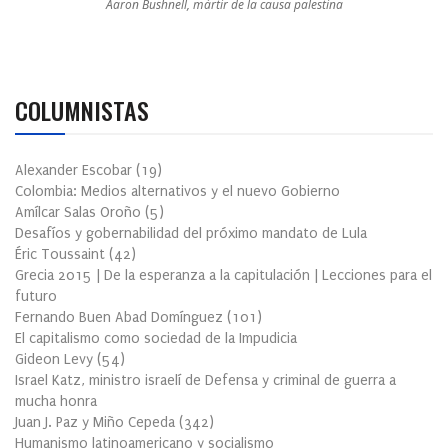
Aaron Bushnell, mártir de la causa palestina
COLUMNISTAS
Alexander Escobar
(
19
)
Colombia: Medios alternativos y el nuevo Gobierno
Amílcar Salas Oroño
(
5
)
Desafíos y gobernabilidad del próximo mandato de Lula
Éric Toussaint
(
42
)
Grecia 2015 | De la esperanza a la capitulación | Lecciones para el
futuro
Fernando Buen Abad Domínguez
(
101
)
El capitalismo como sociedad de la Impudicia
Gideon Levy
(
54
)
Israel Katz, ministro israelí de Defensa y criminal de guerra a
mucha honra
Juan J. Paz y Miño Cepeda
(
342
)
Humanismo latinoamericano y socialismo