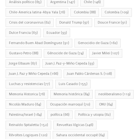
Análisis político
(65)
Argentina
(147)
Chile
(146)
Chile-America latina-Abya Yala
(76)
Colombia
(88)
Colombia
(109)
Crisis del coronavirus
(62)
Donald Trump
(97)
Douce France
(91)
Dulce Francia
(63)
Ecuador
(93)
Fernando Buen Abad Domínguez
(91)
Genocidio de Gaza
(162)
Gustavo Petro
(88)
Génocide de Gaza
(74)
Javier Milei
(107)
Jorge Elbaum
(67)
Juan J. Paz-y-Miño Cepeda
(93)
Juan J. Paz y Miño Cepeda
(166)
Juan Pablo Cárdenas S.
(108)
Luchas y resistencias
(77)
Luis Casado
(155)
Memoria Historica
(76)
Memoria histórica
(84)
neoliberalismo
(119)
Nicolás Maduro
(64)
Ocupación marroquí
(70)
ONU
(64)
Palestina/Israel
(184)
política
(66)
Política y utopia
(62)
Reinaldo Spitaletta
(152)
Revueltas lógicas
(246)
Révoltes Logiques
(120)
Sahara occidental occupé
(64)