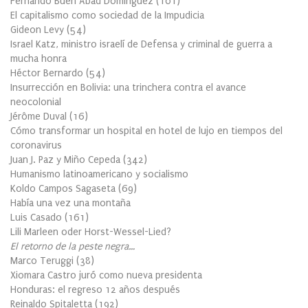
Fernando Buen Abad Domínguez
(
101
)
El capitalismo como sociedad de la Impudicia
Gideon Levy
(
54
)
Israel Katz, ministro israelí de Defensa y criminal de guerra a
mucha honra
Héctor Bernardo
(
54
)
Insurrección en Bolivia: una trinchera contra el avance
neocolonial
Jérôme Duval
(
16
)
Cómo transformar un hospital en hotel de lujo en tiempos del
coronavirus
Juan J. Paz y Miño Cepeda
(
342
)
Humanismo latinoamericano y socialismo
Koldo Campos Sagaseta
(
69
)
Había una vez una montaña
Luis Casado
(
161
)
Lili Marleen oder Horst-Wessel-Lied?
El retorno de la peste negra…
Marco Teruggi
(
38
)
Xiomara Castro juró como nueva presidenta
Honduras: el regreso 12 años después
Reinaldo Spitaletta
(
192
)