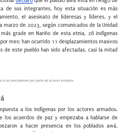
ucional
declaró
que el pueblo awá está en riesgo de
a de sus integrantes, hoy esta situación es más
miento, el asesinato de lideresas y líderes, y el
 a marzo de 2023, según comunicados de la Unidad
n más grade en Nariño de esta etnia, 26 indígenas
os por mes; han ocurrido 11 desplazamientos masivos
s de este pueblo han sido afectadas, casi la mitad
cia sin precedentes por parte de actores armados
wá
mpuesta a los indígenas por los actores armados.
de los acuerdos de paz y empezaba a hablarse de
mpezaron a hacer presencia en los poblados awá,