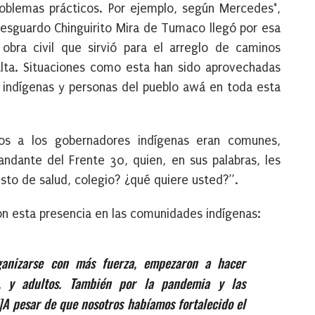
roblemas prácticos. Por ejemplo, según Mercedes*,
 resguardo Chinguirito Mira de Tumaco llegó por esa
bra civil que sirvió para el arreglo de caminos
alta. Situaciones como esta han sido aprovechadas
es indígenas y personas del pueblo awá en toda esta
tos a los gobernadores indígenas eran comunes,
ndante del Frente 30, quien, en sus palabras, les
to de salud, colegio? ¿qué quiere usted?”.
con esta presencia en las comunidades indígenas:
anizarse con más fuerza, empezaron a hacer
s, y adultos.
T
ambién por la pandemia
y l
as
]
A
pesar de que nosotros habíamos fortalecido el