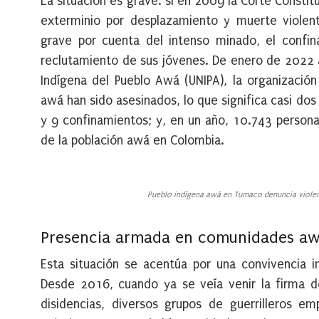
La situación es grave: si en 2009 la Corte Constit
exterminio por desplazamiento y muerte violent
grave por cuenta del intenso minado, el confina
reclutamiento de sus jóvenes. De enero de 2022
Indígena del Pueblo Awá (UNIPA), la organizació
awá han sido asesinados, lo que significa casi d
y 9 confinamientos; y, en un año, 10.743 persona
de la población awá en Colombia.
Pueblo indígena awá en Tumaco denuncia violen
Presencia armada en comunidades a
Esta situación se acentúa por una convivencia i
Desde 2016, cuando ya se veía venir la firma 
disidencias, diversos grupos de guerrilleros e