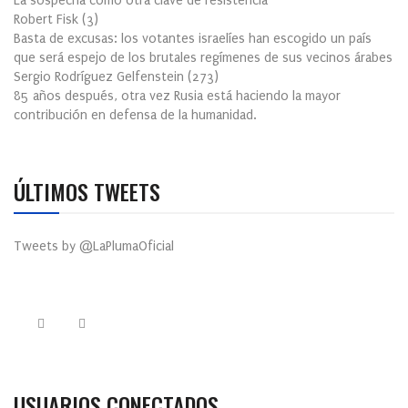
La sospecha como otra clave de resistencia
Robert Fisk
(
3
)
Basta de excusas: los votantes israelíes han escogido un país
que será espejo de los brutales regímenes de sus vecinos árabes
Sergio Rodríguez Gelfenstein
(
273
)
85 años después, otra vez Rusia está haciendo la mayor
contribución en defensa de la humanidad.
ÚLTIMOS TWEETS
Tweets by @LaPlumaOficial
USUARIOS CONECTADOS