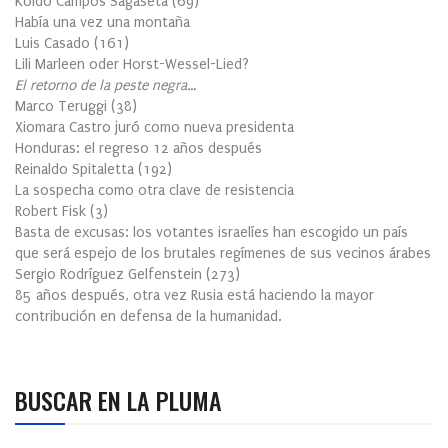
Koldo Campos Sagaseta
(
69
)
Había una vez una montaña
Luis Casado
(
161
)
Lili Marleen oder Horst-Wessel-Lied?
El retorno de la peste negra…
Marco Teruggi
(
38
)
Xiomara Castro juró como nueva presidenta
Honduras: el regreso 12 años después
Reinaldo Spitaletta
(
192
)
La sospecha como otra clave de resistencia
Robert Fisk
(
3
)
Basta de excusas: los votantes israelíes han escogido un país
que será espejo de los brutales regímenes de sus vecinos árabes
Sergio Rodríguez Gelfenstein
(
273
)
85 años después, otra vez Rusia está haciendo la mayor
contribución en defensa de la humanidad.
BUSCAR EN LA PLUMA