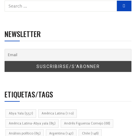
NEWSLETTER
ETIQUETAS/TAGS
Abya Yala
(557)
América Latina
(110)
América Latina-Abya yala
(85)
Andrés Figueroa Cornejo
(68)
Análisis político
(65)
Argentina
(147)
Chile
(146)