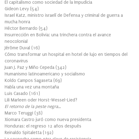
El capitalismo como sociedad de la Impudicia
Gideon Levy
(
54
)
Israel Katz, ministro israelí de Defensa y criminal de guerra a
mucha honra
Héctor Bernardo
(
54
)
Insurrección en Bolivia: una trinchera contra el avance
neocolonial
Jérôme Duval
(
16
)
Cómo transformar un hospital en hotel de lujo en tiempos del
coronavirus
Juan J. Paz y Miño Cepeda
(
342
)
Humanismo latinoamericano y socialismo
Koldo Campos Sagaseta
(
69
)
Había una vez una montaña
Luis Casado
(
161
)
Lili Marleen oder Horst-Wessel-Lied?
El retorno de la peste negra…
Marco Teruggi
(
38
)
Xiomara Castro juró como nueva presidenta
Honduras: el regreso 12 años después
Reinaldo Spitaletta
(
192
)