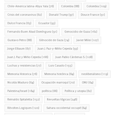
Chile-America latina-Abya Yala
(76)
Colombia
(88)
Colombia
(109)
Crisis del coronavirus
(62)
Donald Trump
(97)
Douce France
(91)
Dulce Francia
(63)
Ecuador
(93)
Fernando Buen Abad Domínguez
(91)
Genocidio de Gaza
(162)
Gustavo Petro
(88)
Génocide de Gaza
(74)
Javier Milei
(107)
Jorge Elbaum
(67)
Juan J. Paz-y-Miño Cepeda
(93)
Juan J. Paz y Miño Cepeda
(166)
Juan Pablo Cárdenas S.
(108)
Luchas y resistencias
(77)
Luis Casado
(155)
Memoria Historica
(76)
Memoria histórica
(84)
neoliberalismo
(119)
Nicolás Maduro
(64)
Ocupación marroquí
(70)
ONU
(64)
Palestina/Israel
(184)
política
(66)
Política y utopia
(62)
Reinaldo Spitaletta
(152)
Revueltas lógicas
(246)
Révoltes Logiques
(120)
Sahara occidental occupé
(64)