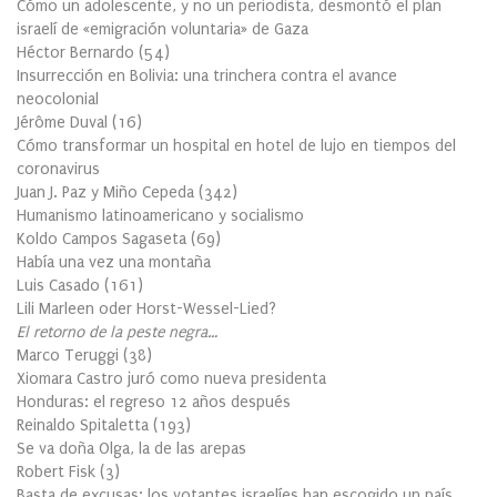
Cómo un adolescente, y no un periodista, desmontó el plan
israelí de «emigración voluntaria» de Gaza
Héctor Bernardo
(
54
)
Insurrección en Bolivia: una trinchera contra el avance
neocolonial
Jérôme Duval
(
16
)
Cómo transformar un hospital en hotel de lujo en tiempos del
coronavirus
Juan J. Paz y Miño Cepeda
(
342
)
Humanismo latinoamericano y socialismo
Koldo Campos Sagaseta
(
69
)
Había una vez una montaña
Luis Casado
(
161
)
Lili Marleen oder Horst-Wessel-Lied?
El retorno de la peste negra…
Marco Teruggi
(
38
)
Xiomara Castro juró como nueva presidenta
Honduras: el regreso 12 años después
Reinaldo Spitaletta
(
193
)
Se va doña Olga, la de las arepas
Robert Fisk
(
3
)
Basta de excusas: los votantes israelíes han escogido un país