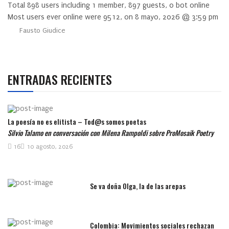
Total
898
users including
1
member,
897
guests,
0
bot online
Most users ever online were
9512
, on 8 mayo, 2026 @ 3:59 pm
Fausto Giudice
ENTRADAS RECIENTES
La poesía no es elitista – Tod@s somos poetas
Silvio Talamo en conversación con Milena Rampoldi sobre ProMosaik Poetry
16
10 agosto, 2026
Se va doña Olga, la de las arepas
Colombia: Movimientos sociales rechazan