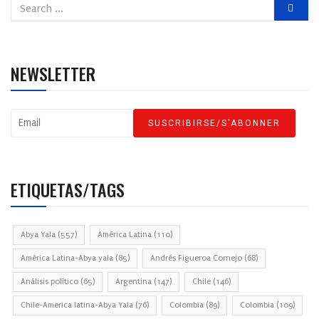
NEWSLETTER
ETIQUETAS/TAGS
Abya Yala
(557)
América Latina
(110)
América Latina-Abya yala
(85)
Andrés Figueroa Cornejo
(68)
Análisis político
(65)
Argentina
(147)
Chile
(146)
Chile-America latina-Abya Yala
(76)
Colombia
(89)
Colombia
(109)