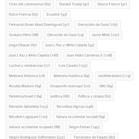
Crisis del coronavirus
(62)
Donald Trump
(97)
Douce France
(91)
Dulce Francia
(63)
Ecuador
(93)
Fernando Buen Abad Domínguez
(91)
Genocidio de Gaza
(163)
Gustavo Petro
(88)
Génocide de Gaza
(74)
Javier Milei
(107)
Jorge Elbaum
(67)
Juan J. Paz-y-Miño Cepeda
(93)
Juan J. Paz y Miño Cepeda
(166)
Juan Pablo Cárdenas S.
(108)
Luchas y resistencias
(77)
Luis Casado
(155)
Memoria Historica
(76)
Memoria histórica
(84)
neoliberalismo
(119)
Nicolás Maduro
(64)
Ocupación marroquí
(70)
ONU
(64)
Palestina/Israel
(184)
política
(66)
Política y utopia
(62)
Reinaldo Spitaletta
(153)
Revueltas lógicas
(246)
Révoltes Logiques
(120)
Sahara occidental occupé
(64)
Sahara occidental ocupado
(88)
Sergio Ferrari
(145)
Sergio Rodríguez Gelfenstein
(227)
Terrorismo de Estado
(80)