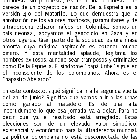
propuesta sin propuesta, es decir una propuesta que
carece de un proyecto de nación. De la Espriella es la
versión 4.0 del Matarife. Lo que demuestra que la
aprobación de los valores mafiosos, paramilitares y de
ultraderecha echaron raíces en Colombia. Somos un
país neonazi, apoyamos el genocidio en Gaza y en
otros lugares. Gran parte de la sociedad es una masa
amorfa cuya máxima aspiración es obtener mucho
dinero. Y esta mentalidad aplaude, legitima los
hombres exitosos, aunque sean tramposos y criminales
como De la Espriella. El síndrome “papá Uribe” sigue en
el inconsciente de los colombianos. Ahora es el
“papasito Abelardo”.
En este contexto, ¿qué significa ir a la segunda vuelta
del 21 de junio? Significa que vamos a ir a las urnas
como ganado al matadero. Es de una alta
incertidumbre lo que esa jornada va a dejar. Para no
decir que ya el resultado está arreglado. Estas
elecciones son de un elevado valor simbólico,
existencial y económico para la ultraderecha mundial.
La política colombiana no está desconectada de las