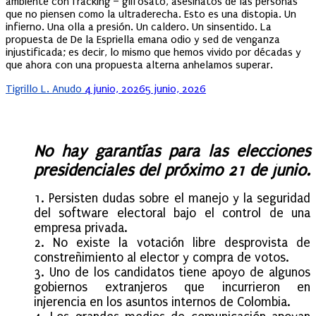
ambiente con fracking – glifosato, asesinatos de las personas
que no piensen como la ultraderecha. Esto es una distopia. Un
infierno. Una olla a presión. Un caldero. Un sinsentido. La
propuesta de De la Espriella emana odio y sed de venganza
injustificada; es decir, lo mismo que hemos vivido por décadas y
que ahora con una propuesta alterna anhelamos superar.
Posted
Tigrillo L. Anudo
4 junio, 2026
5 junio, 2026
on
No hay garantías para las elecciones
presidenciales del próximo 21 de junio.
1. Persisten dudas sobre el manejo y la seguridad
del software electoral bajo el control de una
empresa privada.
2. No existe la votación libre desprovista de
constreñimiento al elector y compra de votos.
3. Uno de los candidatos tiene apoyo de algunos
gobiernos extranjeros que incurrieron en
injerencia en los asuntos internos de Colombia.