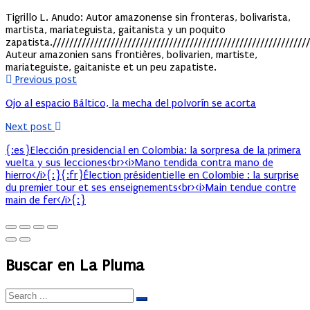
Tigrillo L. Anudo: Autor amazonense sin fronteras, bolivarista,
martista, mariateguista, gaitanista y un poquito
zapatista.//////////////////////////////////////////////////////////////
Auteur amazonien sans frontières, bolivarien, martiste,
mariateguiste, gaitaniste et un peu zapatiste.
Previous post
Ojo al espacio Báltico, la mecha del polvorín se acorta
Next post
{:es}Elección presidencial en Colombia: la sorpresa de la primera
vuelta y sus lecciones<br><i>Mano tendida contra mano de
hierro</i>{:}{:fr}Élection présidentielle en Colombie : la surprise
du premier tour et ses enseignements<br><i>Main tendue contre
main de fer</i>{:}
Buscar en La Pluma