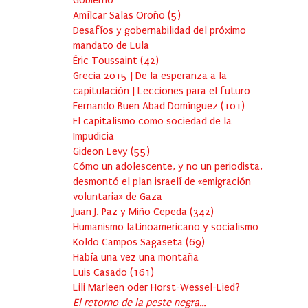
Gobierno
Amílcar Salas Oroño
(
5
)
Desafíos y gobernabilidad del próximo
mandato de Lula
Éric Toussaint
(
42
)
Grecia 2015 | De la esperanza a la
capitulación | Lecciones para el futuro
Fernando Buen Abad Domínguez
(
101
)
El capitalismo como sociedad de la
Impudicia
Gideon Levy
(
55
)
Cómo un adolescente, y no un periodista,
desmontó el plan israelí de «emigración
voluntaria» de Gaza
Juan J. Paz y Miño Cepeda
(
342
)
Humanismo latinoamericano y socialismo
Koldo Campos Sagaseta
(
69
)
Había una vez una montaña
Luis Casado
(
161
)
Lili Marleen oder Horst-Wessel-Lied?
El retorno de la peste negra…