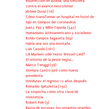
Insurrección en Bolivia: una trinchera
contra el avance neocolonial
Jérôme Duval
(
16
)
Cómo transformar un hospital en hotel de
lujo en tiempos del coronavirus
Juan J. Paz y Miño Cepeda
(
342
)
Humanismo latinoamericano y socialismo
Koldo Campos Sagaseta
(
69
)
Había una vez una montaña
Luis Casado
(
161
)
Lili Marleen oder Horst-Wessel-Lied?
El retorno de la peste negra…
Marco Teruggi
(
38
)
Xiomara Castro juró como nueva
presidenta
Honduras: el regreso 12 años después
Reinaldo Spitaletta
(
192
)
La sospecha como otra clave de
resistencia
Robert Fisk
(
3
)
Basta de excusas: los votantes israelíes