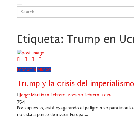
Etiqueta:
Trump en Ucr
Economía
Mundo
Trump y la crisis del imperialism
Author
Posted
Jorge Martín
20 febrero, 2025
20 febrero, 2025
on
754
Por supuesto, está exagerando el peligro ruso para impuls
no está a punto de invadir Europa....