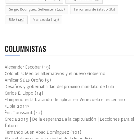
Sergio Rodríguez Gelfenstein
(227)
Terrorismo de Estado
(80)
USA
(145)
Venezuela
(143)
COLUMNISTAS
Alexander Escobar
(
19
)
Colombia: Medios alternativos y el nuevo Gobierno
Amílcar Salas Oroño
(
5
)
Desafíos y gobernabilidad del próximo mandato de Lula
Carlos E. Lippo
(
14
)
El imperio está tratando de aplicar en Venezuela el escenario
«Libia-2011»
Éric Toussaint
(
42
)
Grecia 2015 | De la esperanza a la capitulación | Lecciones para el
futuro
Fernando Buen Abad Domínguez
(
101
)
El capitalismo como sociedad de la Impudicia