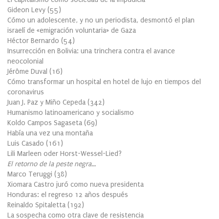
Gideon Levy
(
55
)
Cómo un adolescente, y no un periodista, desmontó el plan
israelí de «emigración voluntaria» de Gaza
Héctor Bernardo
(
54
)
Insurrección en Bolivia: una trinchera contra el avance
neocolonial
Jérôme Duval
(
16
)
Cómo transformar un hospital en hotel de lujo en tiempos del
coronavirus
Juan J. Paz y Miño Cepeda
(
342
)
Humanismo latinoamericano y socialismo
Koldo Campos Sagaseta
(
69
)
Había una vez una montaña
Luis Casado
(
161
)
Lili Marleen oder Horst-Wessel-Lied?
El retorno de la peste negra…
Marco Teruggi
(
38
)
Xiomara Castro juró como nueva presidenta
Honduras: el regreso 12 años después
Reinaldo Spitaletta
(
192
)
La sospecha como otra clave de resistencia