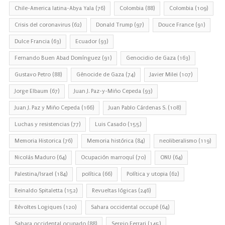
Chile-America latina-Abya Yala
(76)
Colombia
(88)
Colombia
(109)
Crisis del coronavirus
(62)
Donald Trump
(97)
Douce France
(91)
Dulce Francia
(63)
Ecuador
(93)
Fernando Buen Abad Domínguez
(91)
Genocidio de Gaza
(163)
Gustavo Petro
(88)
Génocide de Gaza
(74)
Javier Milei
(107)
Jorge Elbaum
(67)
Juan J. Paz-y-Miño Cepeda
(93)
Juan J. Paz y Miño Cepeda
(166)
Juan Pablo Cárdenas S.
(108)
Luchas y resistencias
(77)
Luis Casado
(155)
Memoria Historica
(76)
Memoria histórica
(84)
neoliberalismo
(119)
Nicolás Maduro
(64)
Ocupación marroquí
(70)
ONU
(64)
Palestina/Israel
(184)
política
(66)
Política y utopia
(62)
Reinaldo Spitaletta
(152)
Revueltas lógicas
(246)
Révoltes Logiques
(120)
Sahara occidental occupé
(64)
Sahara occidental ocupado
(88)
Sergio Ferrari
(145)