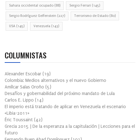
Sahara occidental ocupado
(88)
Sergio Ferrari
(145)
Sergio Rodríguez Gelfenstein
(227)
Terrorismo de Estado
(80)
USA
(145)
Venezuela
(143)
COLUMNISTAS
Alexander Escobar
(
19
)
Colombia: Medios alternativos y el nuevo Gobierno
Amílcar Salas Oroño
(
5
)
Desafíos y gobernabilidad del próximo mandato de Lula
Carlos E. Lippo
(
14
)
El imperio está tratando de aplicar en Venezuela el escenario
«Libia-2011»
Éric Toussaint
(
42
)
Grecia 2015 | De la esperanza a la capitulación | Lecciones para el
futuro
Fernando Buen Abad Domínguez
(
101
)