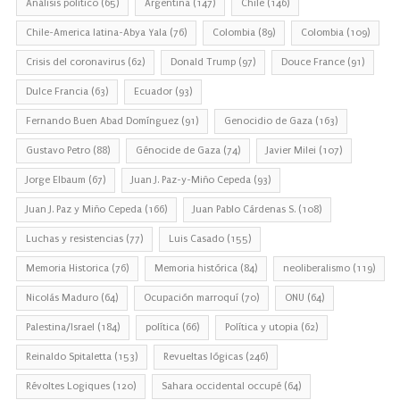
Análisis político
(65)
Argentina
(147)
Chile
(146)
Chile-America latina-Abya Yala
(76)
Colombia
(89)
Colombia
(109)
Crisis del coronavirus
(62)
Donald Trump
(97)
Douce France
(91)
Dulce Francia
(63)
Ecuador
(93)
Fernando Buen Abad Domínguez
(91)
Genocidio de Gaza
(163)
Gustavo Petro
(88)
Génocide de Gaza
(74)
Javier Milei
(107)
Jorge Elbaum
(67)
Juan J. Paz-y-Miño Cepeda
(93)
Juan J. Paz y Miño Cepeda
(166)
Juan Pablo Cárdenas S.
(108)
Luchas y resistencias
(77)
Luis Casado
(155)
Memoria Historica
(76)
Memoria histórica
(84)
neoliberalismo
(119)
Nicolás Maduro
(64)
Ocupación marroquí
(70)
ONU
(64)
Palestina/Israel
(184)
política
(66)
Política y utopia
(62)
Reinaldo Spitaletta
(153)
Revueltas lógicas
(246)
Révoltes Logiques
(120)
Sahara occidental occupé
(64)