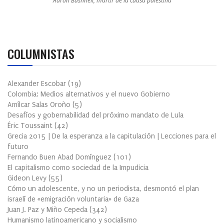
Aaron Bushnell, mártir de la causa palestina
COLUMNISTAS
Alexander Escobar
(
19
)
Colombia: Medios alternativos y el nuevo Gobierno
Amílcar Salas Oroño
(
5
)
Desafíos y gobernabilidad del próximo mandato de Lula
Éric Toussaint
(
42
)
Grecia 2015 | De la esperanza a la capitulación | Lecciones para el
futuro
Fernando Buen Abad Domínguez
(
101
)
El capitalismo como sociedad de la Impudicia
Gideon Levy
(
55
)
Cómo un adolescente, y no un periodista, desmontó el plan
israelí de «emigración voluntaria» de Gaza
Juan J. Paz y Miño Cepeda
(
342
)
Humanismo latinoamericano y socialismo