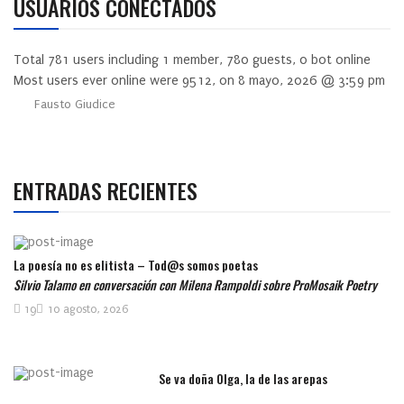
USUARIOS CONECTADOS
Total
781
users including
1
member,
780
guests,
0
bot online
Most users ever online were
9512
, on 8 mayo, 2026 @ 3:59 pm
Fausto Giudice
ENTRADAS RECIENTES
La poesía no es elitista – Tod@s somos poetas
Silvio Talamo en conversación con Milena Rampoldi sobre ProMosaik Poetry
19
10 agosto, 2026
Se va doña Olga, la de las arepas