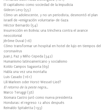
El capitalismo como sociedad de la Impudicia
Gideon Levy
(
55
)
Cómo un adolescente, y no un periodista, desmontó el plan
israelí de «emigración voluntaria» de Gaza
Héctor Bernardo
(
54
)
Insurrección en Bolivia: una trinchera contra el avance
neocolonial
Jérôme Duval
(
16
)
Cómo transformar un hospital en hotel de lujo en tiempos del
coronavirus
Juan J. Paz y Miño Cepeda
(
342
)
Humanismo latinoamericano y socialismo
Koldo Campos Sagaseta
(
69
)
Había una vez una montaña
Luis Casado
(
161
)
Lili Marleen oder Horst-Wessel-Lied?
El retorno de la peste negra…
Marco Teruggi
(
38
)
Xiomara Castro juró como nueva presidenta
Honduras: el regreso 12 años después
Reinaldo Spitaletta
(
193
)