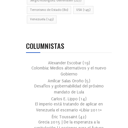
Sergio Rodríguez Gelfenstein
(227)
Terrorismo de Estado
(80)
USA
(145)
Venezuela
(143)
COLUMNISTAS
Alexander Escobar
(
19
)
Colombia: Medios alternativos y el nuevo
Gobierno
Amílcar Salas Oroño
(
5
)
Desafíos y gobernabilidad del próximo
mandato de Lula
Carlos E. Lippo
(
14
)
El imperio está tratando de aplicar en
Venezuela el escenario «Libia-2011»
Éric Toussaint
(
42
)
Grecia 2015 | De la esperanza a la