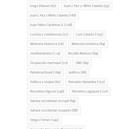
Jorge Elbaum
(67)
Juan J. Paz-y-Miño Cepeda
(93)
Juan J. Paz y Miño Cepeda
(166)
Juan Pablo Cárdenas S.
(108)
Luchas y resistencias
(77)
Luis Casado
(155)
Memoria Historica
(76)
Memoria histórica
(84)
neoliberalismo
(119)
Nicolás Maduro
(64)
Ocupación marroquí
(70)
ONU
(64)
Palestina/Israel
(184)
política
(66)
Política y utopia
(62)
Reinaldo Spitaletta
(152)
Revueltas lógicas
(246)
Révoltes Logiques
(120)
Sahara occidental occupé
(64)
Sahara occidental ocupado
(88)
Sergio Ferrari
(145)