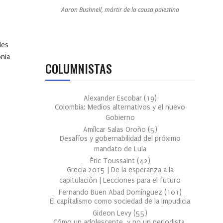
Aaron Bushnell, mártir de la causa palestina
les
onia
COLUMNISTAS
Alexander Escobar
(
19
)
Colombia: Medios alternativos y el nuevo
Gobierno
Amílcar Salas Oroño
(
5
)
Desafíos y gobernabilidad del próximo
mandato de Lula
Éric Toussaint
(
42
)
Grecia 2015 | De la esperanza a la
capitulación | Lecciones para el futuro
Fernando Buen Abad Domínguez
(
101
)
El capitalismo como sociedad de la Impudicia
Gideon Levy
(
55
)
Cómo un adolescente, y no un periodista,