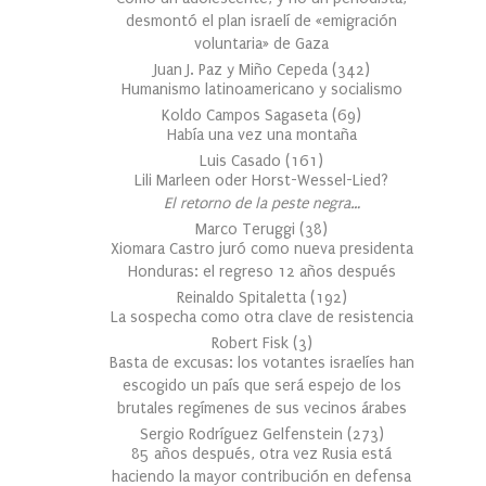
desmontó el plan israelí de «emigración
voluntaria» de Gaza
Juan J. Paz y Miño Cepeda
(
342
)
Humanismo latinoamericano y socialismo
Koldo Campos Sagaseta
(
69
)
Había una vez una montaña
Luis Casado
(
161
)
Lili Marleen oder Horst-Wessel-Lied?
El retorno de la peste negra…
Marco Teruggi
(
38
)
Xiomara Castro juró como nueva presidenta
Honduras: el regreso 12 años después
Reinaldo Spitaletta
(
192
)
La sospecha como otra clave de resistencia
Robert Fisk
(
3
)
Basta de excusas: los votantes israelíes han
escogido un país que será espejo de los
brutales regímenes de sus vecinos árabes
Sergio Rodríguez Gelfenstein
(
273
)
85 años después, otra vez Rusia está
haciendo la mayor contribución en defensa