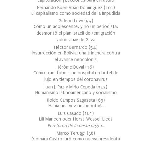
capitulación | Lecciones para el futuro
Fernando Buen Abad Domínguez
(
101
)
El capitalismo como sociedad de la Impudicia
Gideon Levy
(
55
)
Cómo un adolescente, y no un periodista,
desmontó el plan israelí de «emigración
voluntaria» de Gaza
Héctor Bernardo
(
54
)
Insurrección en Bolivia: una trinchera contra
el avance neocolonial
Jérôme Duval
(
16
)
Cómo transformar un hospital en hotel de
lujo en tiempos del coronavirus
Juan J. Paz y Miño Cepeda
(
342
)
Humanismo latinoamericano y socialismo
Koldo Campos Sagaseta
(
69
)
Había una vez una montaña
Luis Casado
(
161
)
Lili Marleen oder Horst-Wessel-Lied?
El retorno de la peste negra…
Marco Teruggi
(
38
)
Xiomara Castro juró como nueva presidenta