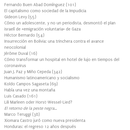
Fernando Buen Abad Domínguez
(
101
)
El capitalismo como sociedad de la Impudicia
Gideon Levy
(
55
)
Cómo un adolescente, y no un periodista, desmontó el plan
israelí de «emigración voluntaria» de Gaza
Héctor Bernardo
(
54
)
Insurrección en Bolivia: una trinchera contra el avance
neocolonial
Jérôme Duval
(
16
)
Cómo transformar un hospital en hotel de lujo en tiempos del
coronavirus
Juan J. Paz y Miño Cepeda
(
342
)
Humanismo latinoamericano y socialismo
Koldo Campos Sagaseta
(
69
)
Había una vez una montaña
Luis Casado
(
161
)
Lili Marleen oder Horst-Wessel-Lied?
El retorno de la peste negra…
Marco Teruggi
(
38
)
Xiomara Castro juró como nueva presidenta
Honduras: el regreso 12 años después