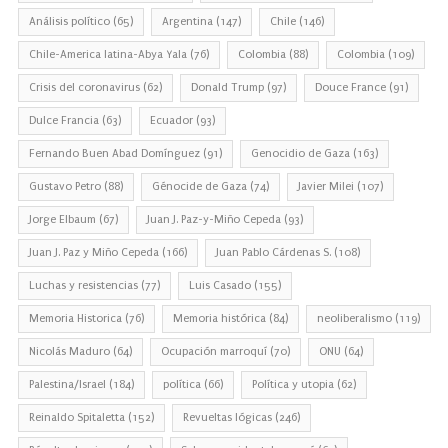
Análisis político
(65)
Argentina
(147)
Chile
(146)
Chile-America latina-Abya Yala
(76)
Colombia
(88)
Colombia
(109)
Crisis del coronavirus
(62)
Donald Trump
(97)
Douce France
(91)
Dulce Francia
(63)
Ecuador
(93)
Fernando Buen Abad Domínguez
(91)
Genocidio de Gaza
(163)
Gustavo Petro
(88)
Génocide de Gaza
(74)
Javier Milei
(107)
Jorge Elbaum
(67)
Juan J. Paz-y-Miño Cepeda
(93)
Juan J. Paz y Miño Cepeda
(166)
Juan Pablo Cárdenas S.
(108)
Luchas y resistencias
(77)
Luis Casado
(155)
Memoria Historica
(76)
Memoria histórica
(84)
neoliberalismo
(119)
Nicolás Maduro
(64)
Ocupación marroquí
(70)
ONU
(64)
Palestina/Israel
(184)
política
(66)
Política y utopia
(62)
Reinaldo Spitaletta
(152)
Revueltas lógicas
(246)