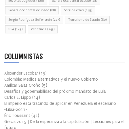
Révoltes Logiques
(120)
Sahara occidental occupé
(64)
Sahara occidental ocupado
(88)
Sergio Ferrari
(145)
Sergio Rodríguez Gelfenstein
(227)
Terrorismo de Estado
(80)
USA
(145)
Venezuela
(143)
COLUMNISTAS
Alexander Escobar
(
19
)
Colombia: Medios alternativos y el nuevo Gobierno
Amílcar Salas Oroño
(
5
)
Desafíos y gobernabilidad del próximo mandato de Lula
Carlos E. Lippo
(
14
)
El imperio está tratando de aplicar en Venezuela el escenario
«Libia-2011»
Éric Toussaint
(
42
)
Grecia 2015 | De la esperanza a la capitulación | Lecciones para el
futuro