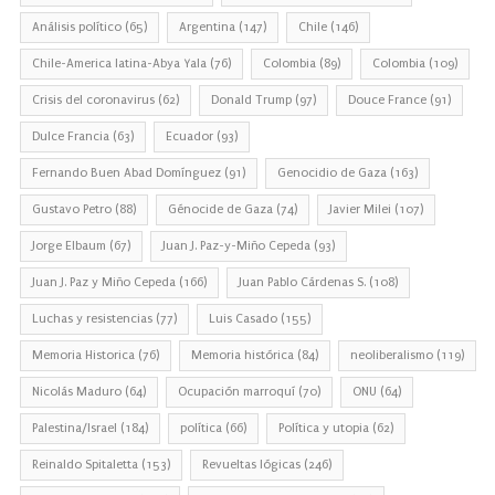
Análisis político
(65)
Argentina
(147)
Chile
(146)
Chile-America latina-Abya Yala
(76)
Colombia
(89)
Colombia
(109)
Crisis del coronavirus
(62)
Donald Trump
(97)
Douce France
(91)
Dulce Francia
(63)
Ecuador
(93)
Fernando Buen Abad Domínguez
(91)
Genocidio de Gaza
(163)
Gustavo Petro
(88)
Génocide de Gaza
(74)
Javier Milei
(107)
Jorge Elbaum
(67)
Juan J. Paz-y-Miño Cepeda
(93)
Juan J. Paz y Miño Cepeda
(166)
Juan Pablo Cárdenas S.
(108)
Luchas y resistencias
(77)
Luis Casado
(155)
Memoria Historica
(76)
Memoria histórica
(84)
neoliberalismo
(119)
Nicolás Maduro
(64)
Ocupación marroquí
(70)
ONU
(64)
Palestina/Israel
(184)
política
(66)
Política y utopia
(62)
Reinaldo Spitaletta
(153)
Revueltas lógicas
(246)