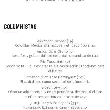
Aaron Bushnell, mártir de la causa palestina
COLUMNISTAS
Alexander Escobar
(
19
)
Colombia: Medios alternativos y el nuevo Gobierno
Amílcar Salas Oroño
(
5
)
Desafíos y gobernabilidad del próximo mandato de Lula
Éric Toussaint
(
42
)
Grecia 2015 | De la esperanza a la capitulación | Lecciones para
el futuro
Fernando Buen Abad Domínguez
(
101
)
El capitalismo como sociedad de la Impudicia
Gideon Levy
(
55
)
Cómo un adolescente, y no un periodista, desmontó el plan
israelí de «emigración voluntaria» de Gaza
Juan J. Paz y Miño Cepeda
(
342
)
Humanismo latinoamericano y socialismo