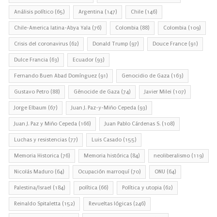
Análisis político
(65)
Argentina
(147)
Chile
(146)
Chile-America latina-Abya Yala
(76)
Colombia
(88)
Colombia
(109)
Crisis del coronavirus
(62)
Donald Trump
(97)
Douce France
(91)
Dulce Francia
(63)
Ecuador
(93)
Fernando Buen Abad Domínguez
(91)
Genocidio de Gaza
(163)
Gustavo Petro
(88)
Génocide de Gaza
(74)
Javier Milei
(107)
Jorge Elbaum
(67)
Juan J. Paz-y-Miño Cepeda
(93)
Juan J. Paz y Miño Cepeda
(166)
Juan Pablo Cárdenas S.
(108)
Luchas y resistencias
(77)
Luis Casado
(155)
Memoria Historica
(76)
Memoria histórica
(84)
neoliberalismo
(119)
Nicolás Maduro
(64)
Ocupación marroquí
(70)
ONU
(64)
Palestina/Israel
(184)
política
(66)
Política y utopia
(62)
Reinaldo Spitaletta
(152)
Revueltas lógicas
(246)