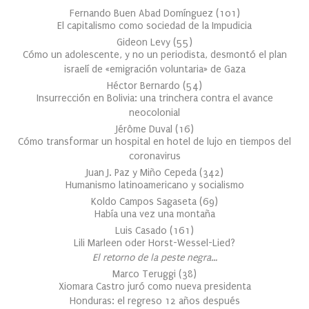
Fernando Buen Abad Domínguez
(
101
)
El capitalismo como sociedad de la Impudicia
Gideon Levy
(
55
)
Cómo un adolescente, y no un periodista, desmontó el plan
israelí de «emigración voluntaria» de Gaza
Héctor Bernardo
(
54
)
Insurrección en Bolivia: una trinchera contra el avance
neocolonial
Jérôme Duval
(
16
)
Cómo transformar un hospital en hotel de lujo en tiempos del
coronavirus
Juan J. Paz y Miño Cepeda
(
342
)
Humanismo latinoamericano y socialismo
Koldo Campos Sagaseta
(
69
)
Había una vez una montaña
Luis Casado
(
161
)
Lili Marleen oder Horst-Wessel-Lied?
El retorno de la peste negra…
Marco Teruggi
(
38
)
Xiomara Castro juró como nueva presidenta
Honduras: el regreso 12 años después