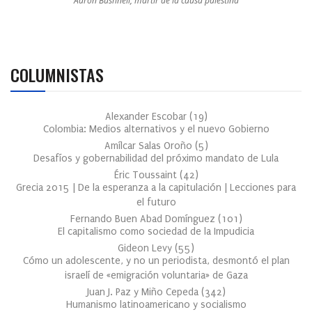
Aaron Bushnell, mártir de la causa palestina
COLUMNISTAS
Alexander Escobar
(
19
)
Colombia: Medios alternativos y el nuevo Gobierno
Amílcar Salas Oroño
(
5
)
Desafíos y gobernabilidad del próximo mandato de Lula
Éric Toussaint
(
42
)
Grecia 2015 | De la esperanza a la capitulación | Lecciones para
el futuro
Fernando Buen Abad Domínguez
(
101
)
El capitalismo como sociedad de la Impudicia
Gideon Levy
(
55
)
Cómo un adolescente, y no un periodista, desmontó el plan
israelí de «emigración voluntaria» de Gaza
Juan J. Paz y Miño Cepeda
(
342
)
Humanismo latinoamericano y socialismo