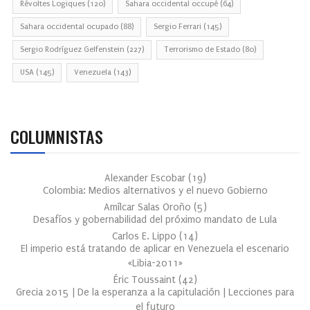
Révoltes Logiques
(120)
Sahara occidental occupé
(64)
Sahara occidental ocupado
(88)
Sergio Ferrari
(145)
Sergio Rodríguez Gelfenstein
(227)
Terrorismo de Estado
(80)
USA
(145)
Venezuela
(143)
COLUMNISTAS
Alexander Escobar
(
19
)
Colombia: Medios alternativos y el nuevo Gobierno
Amílcar Salas Oroño
(
5
)
Desafíos y gobernabilidad del próximo mandato de Lula
Carlos E. Lippo
(
14
)
El imperio está tratando de aplicar en Venezuela el escenario
«Libia-2011»
Éric Toussaint
(
42
)
Grecia 2015 | De la esperanza a la capitulación | Lecciones para
el futuro