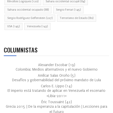
Révoltes Logiques
(120)
Sahara occidental occupé
(64)
Sahara occidental ocupado
(88)
Sergio Ferrari
(145)
Sergio Rodríguez Gelfenstein
(227)
Terrorismo de Estado
(80)
USA
(145)
Venezuela
(143)
COLUMNISTAS
Alexander Escobar
(
19
)
Colombia: Medios alternativos y el nuevo Gobierno
Amílcar Salas Oroño
(
5
)
Desafíos y gobernabilidad del próximo mandato de Lula
Carlos E. Lippo
(
14
)
El imperio está tratando de aplicar en Venezuela el escenario
«Libia-2011»
Éric Toussaint
(
42
)
Grecia 2015 | De la esperanza a la capitulación | Lecciones para
el futuro