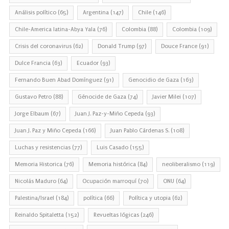
Análisis político
(65)
Argentina
(147)
Chile
(146)
Chile-America latina-Abya Yala
(76)
Colombia
(88)
Colombia
(109)
Crisis del coronavirus
(62)
Donald Trump
(97)
Douce France
(91)
Dulce Francia
(63)
Ecuador
(93)
Fernando Buen Abad Domínguez
(91)
Genocidio de Gaza
(163)
Gustavo Petro
(88)
Génocide de Gaza
(74)
Javier Milei
(107)
Jorge Elbaum
(67)
Juan J. Paz-y-Miño Cepeda
(93)
Juan J. Paz y Miño Cepeda
(166)
Juan Pablo Cárdenas S.
(108)
Luchas y resistencias
(77)
Luis Casado
(155)
Memoria Historica
(76)
Memoria histórica
(84)
neoliberalismo
(119)
Nicolás Maduro
(64)
Ocupación marroquí
(70)
ONU
(64)
Palestina/Israel
(184)
política
(66)
Política y utopia
(62)
Reinaldo Spitaletta
(152)
Revueltas lógicas
(246)