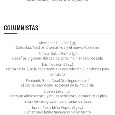
Aaron Bushnell, mártir de la causa palestina
COLUMNISTAS
Alexander Escobar
(
19
)
Colombia: Medios alternativos y el nuevo Gobierno
Amílcar Salas Oroño
(
5
)
Desafíos y gobernabilidad del próximo mandato de Lula
Éric Toussaint
(
42
)
Grecia 2015 | De la esperanza a la capitulación | Lecciones para
el futuro
Fernando Buen Abad Domínguez
(
101
)
El capitalismo como sociedad de la Impudicia
Gideon Levy
(
55
)
Cómo un adolescente, y no un periodista, desmontó el plan
israelí de «emigración voluntaria» de Gaza
Juan J. Paz y Miño Cepeda
(
342
)
Humanismo latinoamericano y socialismo