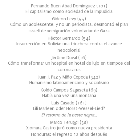
Fernando Buen Abad Domínguez
(
101
)
El capitalismo como sociedad de la Impudicia
Gideon Levy
(
55
)
Cómo un adolescente, y no un periodista, desmontó el plan
israelí de «emigración voluntaria» de Gaza
Héctor Bernardo
(
54
)
Insurrección en Bolivia: una trinchera contra el avance
neocolonial
Jérôme Duval
(
16
)
Cómo transformar un hospital en hotel de lujo en tiempos del
coronavirus
Juan J. Paz y Miño Cepeda
(
342
)
Humanismo latinoamericano y socialismo
Koldo Campos Sagaseta
(
69
)
Había una vez una montaña
Luis Casado
(
161
)
Lili Marleen oder Horst-Wessel-Lied?
El retorno de la peste negra…
Marco Teruggi
(
38
)
Xiomara Castro juró como nueva presidenta
Honduras: el regreso 12 años después