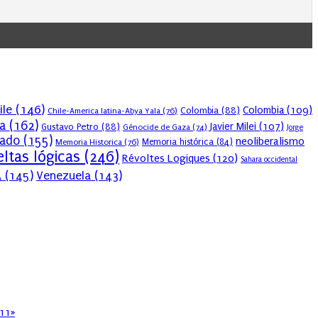
ile
(146)
Colombia
(109)
Colombia
(88)
Chile-America latina-Abya Yala
(76)
a
(162)
Javier Milei
(107)
Gustavo Petro
(88)
Génocide de Gaza
(74)
Jorge
sado
(155)
neoliberalismo
Memoria Historica
(76)
Memoria histórica
(84)
ltas lógicas
(246)
Révoltes Logiques
(120)
Sahara occidental
A
(145)
Venezuela
(143)
011»