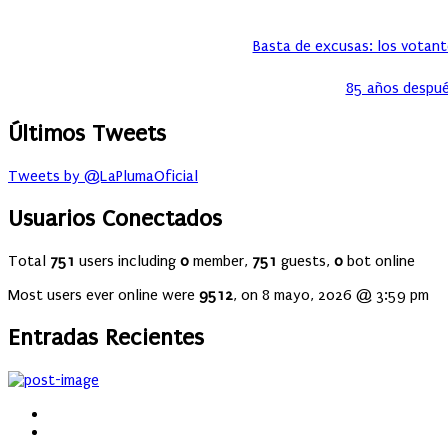
Basta de excusas: los votante
85 años despué
Últimos Tweets
Tweets by @LaPlumaOficial
Usuarios Conectados
Total
751
users including
0
member,
751
guests,
0
bot online
Most users ever online were
9512
, on 8 mayo, 2026 @ 3:59 pm
Entradas Recientes