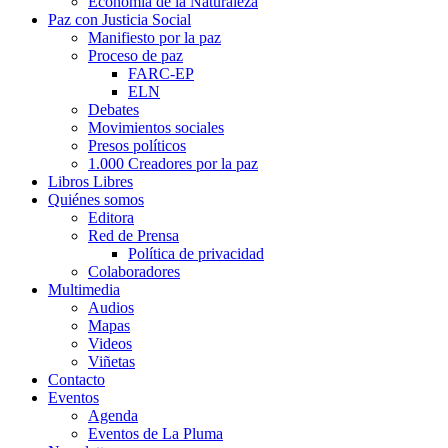
Economía de la Naturaleza
Paz con Justicia Social
Manifiesto por la paz
Proceso de paz
FARC-EP
ELN
Debates
Movimientos sociales
Presos políticos
1.000 Creadores por la paz
Libros Libres
Quiénes somos
Editora
Red de Prensa
Política de privacidad
Colaboradores
Multimedia
Audios
Mapas
Videos
Viñetas
Contacto
Eventos
Agenda
Eventos de La Pluma