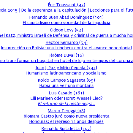
Éric Toussaint
(
42
)
ecia 2015 | De la esperanza a la capitulación | Lecciones para el fut
Fernando Buen Abad Domínguez
(
101
)
El capitalismo como sociedad de la Impudicia
Gideon Levy
(
54
)
rael Katz, ministro israelí de Defensa y criminal de guerra a mucha ho
Héctor Bernardo
(
54
)
Insurrección en Bolivia: una trinchera contra el avance neocolonial
Jérôme Duval
(
16
)
o transformar un hospital en hotel de lujo en tiempos del coronav
Juan J. Paz y Miño Cepeda
(
342
)
Humanismo latinoamericano y socialismo
Koldo Campos Sagaseta
(
69
)
Había una vez una montaña
Luis Casado
(
161
)
Lili Marleen oder Horst-Wessel-Lied?
El retorno de la peste negra…
Marco Teruggi
(
38
)
Xiomara Castro juró como nueva presidenta
Honduras: el regreso 12 años después
Reinaldo Spitaletta
(
192
)