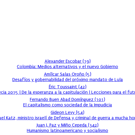
Alexander Escobar
(
19
)
Colombia: Medios alternativos y el nuevo Gobierno
Amílcar Salas Oroño
(
5
)
Desafíos y gobernabilidad del próximo mandato de Lula
Éric Toussaint
(
42
)
ecia 2015 | De la esperanza a la capitulación | Lecciones para el fut
Fernando Buen Abad Domínguez
(
101
)
El capitalismo como sociedad de la Impudicia
Gideon Levy
(
54
)
rael Katz, ministro israelí de Defensa y criminal de guerra a mucha ho
Juan J. Paz y Miño Cepeda
(
342
)
Humanismo latinoamericano y socialismo