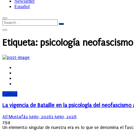
Newsletter
Español
Etiqueta:
psicología neofascismo
Política
La vigencia de Bataille en la psicología del neofascismo 
Author
Posted
Alí Mustafá
2 junio, 2026
2 junio, 2026
on
294
Un elemento singular de nuestra era es lo que se denomina el fascis