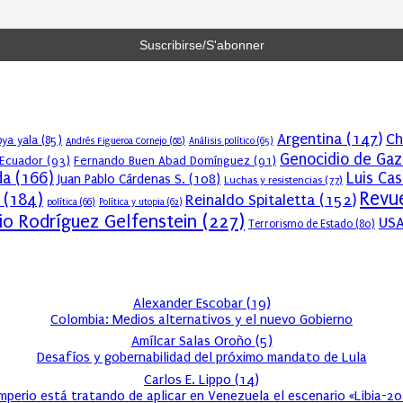
Argentina
(147)
Ch
ya yala
(85)
Andrés Figueroa Cornejo
(68)
Análisis político
(65)
Genocidio de Gaz
Ecuador
(93)
Fernando Buen Abad Domínguez
(91)
da
(166)
Luis Ca
Juan Pablo Cárdenas S.
(108)
Luchas y resistencias
(77)
Revue
(184)
Reinaldo Spitaletta
(152)
política
(66)
Política y utopia
(62)
io Rodríguez Gelfenstein
(227)
US
Terrorismo de Estado
(80)
Alexander Escobar
(
19
)
Colombia: Medios alternativos y el nuevo Gobierno
Amílcar Salas Oroño
(
5
)
Desafíos y gobernabilidad del próximo mandato de Lula
Carlos E. Lippo
(
14
)
imperio está tratando de aplicar en Venezuela el escenario «Libia-2