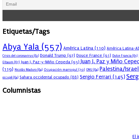
Etiquetas/Tags
Abya Yala
(557)
América Latina
(110)
América Latina-Ab
Donald Trump
(97)
Douce France
(91)
Crisis del coronavirus
(62)
Dulce Francia
(63)
Juan J. Paz y Miño Cepe
Juan J. Paz-y-Miño Cepeda
(93)
Elbaum
(67)
Palestina/Israel
(119)
Ocupación marroquí
(70)
Nicolás Maduro
(64)
ONU
(64)
Serg
Sergio Ferrari
(145)
Sahara occidental ocupado
(88)
occupé
(64)
Columnistas
El 