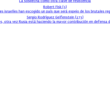
La sospecha como otra clave de resistencia
Robert Fisk
(
3
)
s israelíes han escogido un país que será espejo de los brutales r
Sergio Rodríguez Gelfenstein
(
273
)
s, otra vez Rusia está haciendo la mayor contribución en defensa d