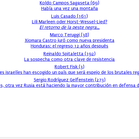
Koldo Campos Sagaseta
(
69
)
Había una vez una montaña
Luis Casado
(
161
)
Lili Marleen oder Horst-Wessel-Lied?
El retorno de la peste negra…
Marco Teruggi
(
38
)
Xiomara Castro juró como nueva presidenta
Honduras: el regreso 12 años después
Reinaldo Spitaletta
(
192
)
La sospecha como otra clave de resistencia
Robert Fisk
(
3
)
s israelíes han escogido un país que será espejo de los brutales r
Sergio Rodríguez Gelfenstein
(
273
)
s, otra vez Rusia está haciendo la mayor contribución en defensa d