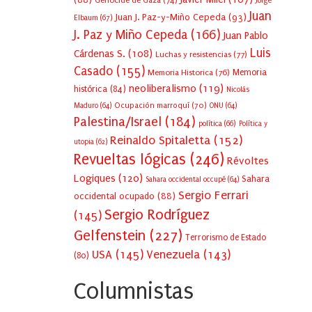
Génocide de Gaza
(74)
Jorge
Juan
Juan J. Paz-y-Miño Cepeda
(93)
Elbaum
(67)
J. Paz y Miño Cepeda
(166)
Juan Pablo
Luis
Cárdenas S.
(108)
Luchas y resistencias
(77)
Casado
(155)
Memoria Historica
(76)
Memoria
neoliberalismo
(119)
histórica
(84)
Nicolás
Ocupación marroquí
(70)
Maduro
(64)
ONU
(64)
Palestina/Israel
(184)
política
(66)
Política y
Reinaldo Spitaletta
(152)
utopia
(62)
Revueltas lógicas
(246)
Révoltes
Logiques
(120)
Sahara
Sahara occidental occupé
(64)
Sergio Ferrari
occidental ocupado
(88)
Sergio Rodríguez
(145)
Gelfenstein
(227)
Terrorismo de Estado
USA
(145)
Venezuela
(143)
(80)
Columnistas