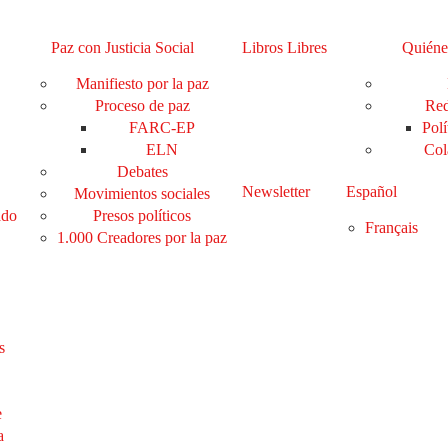
Paz con Justicia Social
Libros Libres
Quiéne
Manifiesto por la paz
Proceso de paz
Red
FARC-EP
Polí
ELN
Col
Debates
Newsletter
Español
Movimientos sociales
ado
Presos políticos
Français
1.000 Creadores por la paz
s
e
a