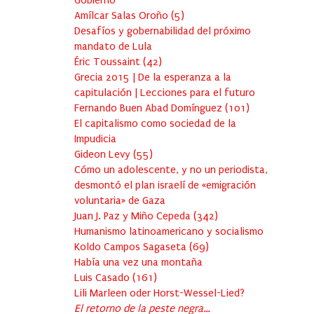
Gobierno
Amílcar Salas Oroño
(
5
)
Desafíos y gobernabilidad del próximo
mandato de Lula
Éric Toussaint
(
42
)
Grecia 2015 | De la esperanza a la
capitulación | Lecciones para el futuro
Fernando Buen Abad Domínguez
(
101
)
El capitalismo como sociedad de la
Impudicia
Gideon Levy
(
55
)
Cómo un adolescente, y no un periodista,
desmontó el plan israelí de «emigración
voluntaria» de Gaza
Juan J. Paz y Miño Cepeda
(
342
)
Humanismo latinoamericano y socialismo
Koldo Campos Sagaseta
(
69
)
Había una vez una montaña
Luis Casado
(
161
)
Lili Marleen oder Horst-Wessel-Lied?
El retorno de la peste negra…