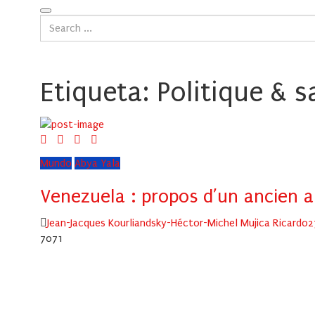
Etiqueta:
Politique & s
Mundo
Abya Yala
Venezuela : propos d’un ancien
Author
P
Jean-Jacques Kourliandsky-Héctor-Michel Mujica Ricardo
2
o
7071