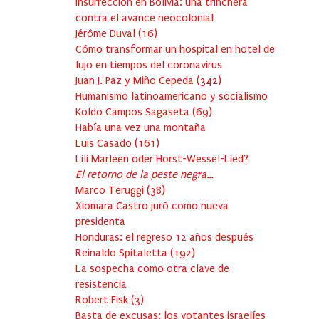
Insurrección en Bolivia: una trinchera
contra el avance neocolonial
Jérôme Duval
(
16
)
Cómo transformar un hospital en hotel de
lujo en tiempos del coronavirus
Juan J. Paz y Miño Cepeda
(
342
)
Humanismo latinoamericano y socialismo
Koldo Campos Sagaseta
(
69
)
Había una vez una montaña
Luis Casado
(
161
)
Lili Marleen oder Horst-Wessel-Lied?
El retorno de la peste negra…
Marco Teruggi
(
38
)
Xiomara Castro juró como nueva
presidenta
Honduras: el regreso 12 años después
Reinaldo Spitaletta
(
192
)
La sospecha como otra clave de
resistencia
Robert Fisk
(
3
)
Basta de excusas: los votantes israelíes