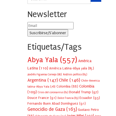
Newsletter
Etiquetas/Tags
Abya Yala
(557)
América
Latina
(110)
América Latina-Abya yala
(85)
Andrés Figueroa Cornejo
(68)
Análisis político
(65)
Argentina
(147)
Chile
(146)
Chile-America
Colombia
Colombia
(88)
latina-Abya Yala
(76)
(109)
Donald Trump
(97)
Crisis del coronavirus
(62)
Douce France
(91)
Ecuador
(93)
Dulce Francia
(63)
Fernando Buen Abad Domínguez
(91)
Genocidio de Gaza
(163)
Gustavo Petro
Javier Milei
(107)
(88)