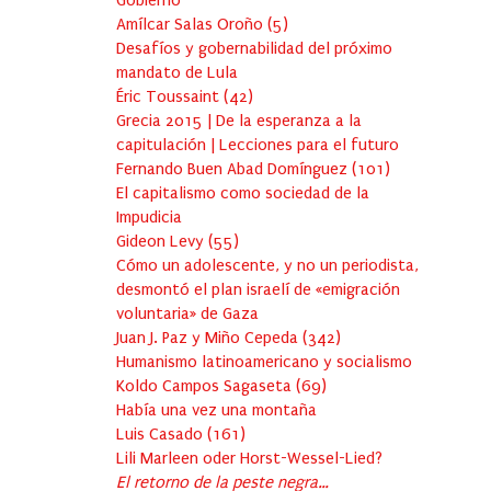
Gobierno
Amílcar Salas Oroño
(
5
)
Desafíos y gobernabilidad del próximo
mandato de Lula
Éric Toussaint
(
42
)
Grecia 2015 | De la esperanza a la
capitulación | Lecciones para el futuro
Fernando Buen Abad Domínguez
(
101
)
El capitalismo como sociedad de la
Impudicia
Gideon Levy
(
55
)
Cómo un adolescente, y no un periodista,
desmontó el plan israelí de «emigración
voluntaria» de Gaza
Juan J. Paz y Miño Cepeda
(
342
)
Humanismo latinoamericano y socialismo
Koldo Campos Sagaseta
(
69
)
Había una vez una montaña
Luis Casado
(
161
)
Lili Marleen oder Horst-Wessel-Lied?
El retorno de la peste negra…