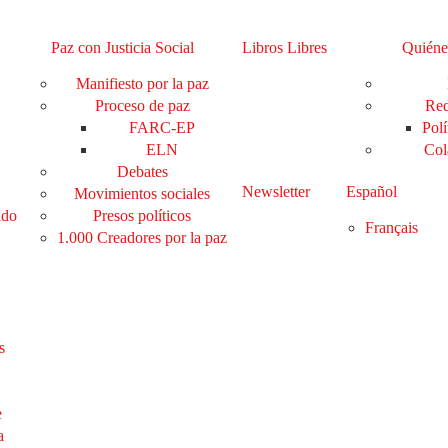
Paz con Justicia Social
Libros Libres
Quiéne
Manifiesto por la paz
Proceso de paz
Red
FARC-EP
Polí
ELN
Col
Debates
Newsletter
Español
Movimientos sociales
ado
Presos políticos
Français
1.000 Creadores por la paz
s
e
a