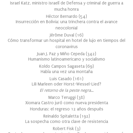
Israel Katz, ministro israelí de Defensa y criminal de guerra a
mucha honra
Héctor Bernardo
(
54
)
Insurrección en Bolivia: una trinchera contra el avance
neocolonial
Jérôme Duval
(
16
)
Cómo transformar un hospital en hotel de lujo en tiempos del
coronavirus
Juan J. Paz y Miño Cepeda
(
342
)
Humanismo latinoamericano y socialismo
Koldo Campos Sagaseta
(
69
)
Había una vez una montaña
Luis Casado
(
161
)
Lili Marleen oder Horst-Wessel-Lied?
El retorno de la peste negra…
Marco Teruggi
(
38
)
Xiomara Castro juró como nueva presidenta
Honduras: el regreso 12 años después
Reinaldo Spitaletta
(
192
)
La sospecha como otra clave de resistencia
Robert Fisk
(
3
)