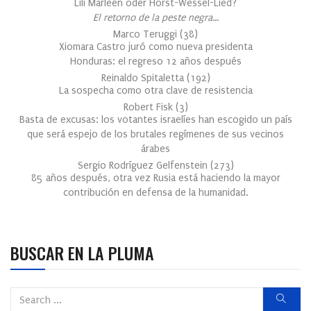
Lili Marleen oder Horst-Wessel-Lied?
El retorno de la peste negra…
Marco Teruggi
(
38
)
Xiomara Castro juró como nueva presidenta
Honduras: el regreso 12 años después
Reinaldo Spitaletta
(
192
)
La sospecha como otra clave de resistencia
Robert Fisk
(
3
)
Basta de excusas: los votantes israelíes han escogido un país
que será espejo de los brutales regímenes de sus vecinos
árabes
Sergio Rodríguez Gelfenstein
(
273
)
85 años después, otra vez Rusia está haciendo la mayor
contribución en defensa de la humanidad.
BUSCAR EN LA PLUMA