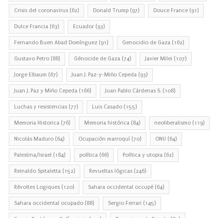
Crisis del coronavirus
(62)
Donald Trump
(97)
Douce France
(91)
Dulce Francia
(63)
Ecuador
(93)
Fernando Buen Abad Domínguez
(91)
Genocidio de Gaza
(162)
Gustavo Petro
(88)
Génocide de Gaza
(74)
Javier Milei
(107)
Jorge Elbaum
(67)
Juan J. Paz-y-Miño Cepeda
(93)
Juan J. Paz y Miño Cepeda
(166)
Juan Pablo Cárdenas S.
(108)
Luchas y resistencias
(77)
Luis Casado
(155)
Memoria Historica
(76)
Memoria histórica
(84)
neoliberalismo
(119)
Nicolás Maduro
(64)
Ocupación marroquí
(70)
ONU
(64)
Palestina/Israel
(184)
política
(66)
Política y utopia
(62)
Reinaldo Spitaletta
(152)
Revueltas lógicas
(246)
Révoltes Logiques
(120)
Sahara occidental occupé
(64)
Sahara occidental ocupado
(88)
Sergio Ferrari
(145)