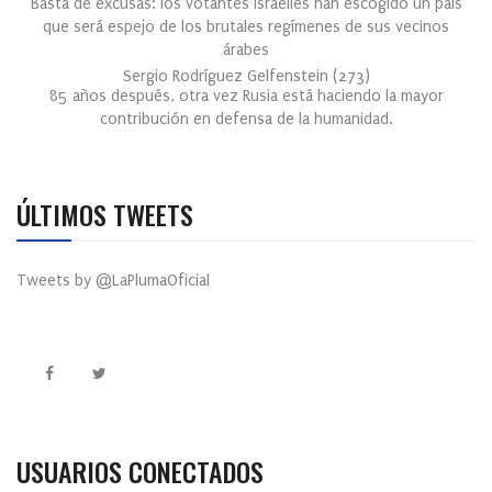
Basta de excusas: los votantes israelíes han escogido un país
que será espejo de los brutales regímenes de sus vecinos
árabes
Sergio Rodríguez Gelfenstein
(
273
)
85 años después, otra vez Rusia está haciendo la mayor
contribución en defensa de la humanidad.
ÚLTIMOS TWEETS
Tweets by @LaPlumaOficial
USUARIOS CONECTADOS