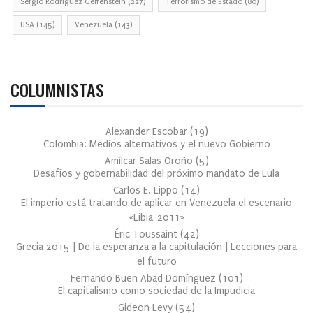
Sergio Rodríguez Gelfenstein
(227)
Terrorismo de Estado
(80)
USA
(145)
Venezuela
(143)
COLUMNISTAS
Alexander Escobar
(
19
)
Colombia: Medios alternativos y el nuevo Gobierno
Amílcar Salas Oroño
(
5
)
Desafíos y gobernabilidad del próximo mandato de Lula
Carlos E. Lippo
(
14
)
El imperio está tratando de aplicar en Venezuela el escenario
«Libia-2011»
Éric Toussaint
(
42
)
Grecia 2015 | De la esperanza a la capitulación | Lecciones para
el futuro
Fernando Buen Abad Domínguez
(
101
)
El capitalismo como sociedad de la Impudicia
Gideon Levy
(
54
)