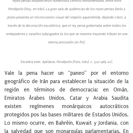
reyes persas establecieron numerosos centros monumentales, entre ellos
Persépolis (hoy, en Irán). La gran sala de audiencias de los reyes persas Darío y
Jerjes presenta un microcosmos visual del imperio aqueménida, dejando claro, a
través de la decoración escultórica, que el rey persa gobernaba sobre todos los
embajadores y vasallos subyugados (a los que se muestra trayendo tributo en una
eterna procesión sin fin).
Escalera este, Apādana, Persépolis (Fars, Irán), c. 520-465 a.C.
Vale la pena hacer un “paneo” por el entorno
geográfico de Irán para establecer la situación de la
región en términos de democracia: en Omán,
Emiratos Árabes Unidos, Catar y Arabia Saudita
existen regímenes monárquicos autocráticos
protegidos pos las bases militares de Estados Unidos.
Lo mismo ocurre, en Bahréin, Kuwait y Jordania, con
la salvedad que son monarquías parlamentarias. En