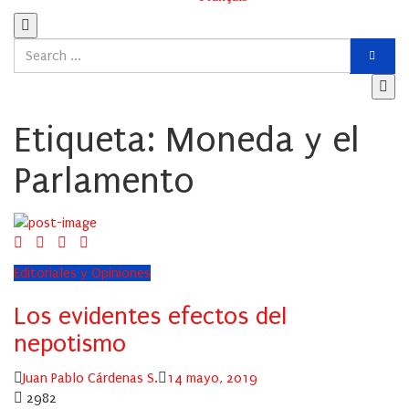
Etiqueta:
Moneda y el
Parlamento
Editoriales y Opiniones
Los evidentes efectos del
nepotismo
Author
Posted
Juan Pablo Cárdenas S.
14 mayo, 2019
on
2982