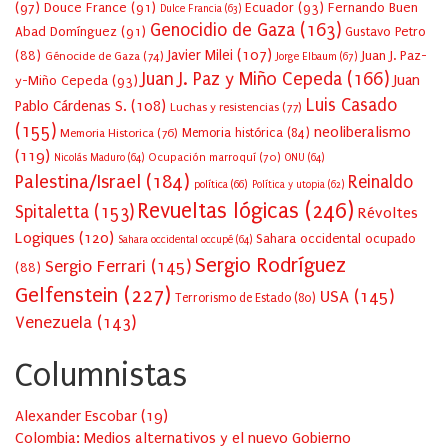
(97)
Douce France
(91)
Ecuador
(93)
Fernando Buen
Dulce Francia
(63)
Genocidio de Gaza
(163)
Abad Domínguez
(91)
Gustavo Petro
Javier Milei
(107)
(88)
Juan J. Paz-
Génocide de Gaza
(74)
Jorge Elbaum
(67)
Juan J. Paz y Miño Cepeda
(166)
Juan
y-Miño Cepeda
(93)
Luis Casado
Pablo Cárdenas S.
(108)
Luchas y resistencias
(77)
(155)
neoliberalismo
Memoria Historica
(76)
Memoria histórica
(84)
(119)
Ocupación marroquí
(70)
Nicolás Maduro
(64)
ONU
(64)
Palestina/Israel
(184)
Reinaldo
política
(66)
Política y utopia
(62)
Revueltas lógicas
(246)
Spitaletta
(153)
Révoltes
Logiques
(120)
Sahara occidental ocupado
Sahara occidental occupé
(64)
Sergio Rodríguez
Sergio Ferrari
(145)
(88)
Gelfenstein
(227)
USA
(145)
Terrorismo de Estado
(80)
Venezuela
(143)
Columnistas
Alexander Escobar
(
19
)
Colombia: Medios alternativos y el nuevo Gobierno