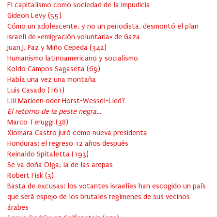
El capitalismo como sociedad de la Impudicia
Gideon Levy
(
55
)
Cómo un adolescente, y no un periodista, desmontó el plan
israelí de «emigración voluntaria» de Gaza
Juan J. Paz y Miño Cepeda
(
342
)
Humanismo latinoamericano y socialismo
Koldo Campos Sagaseta
(
69
)
Había una vez una montaña
Luis Casado
(
161
)
Lili Marleen oder Horst-Wessel-Lied?
El retorno de la peste negra…
Marco Teruggi
(
38
)
Xiomara Castro juró como nueva presidenta
Honduras: el regreso 12 años después
Reinaldo Spitaletta
(
193
)
Se va doña Olga, la de las arepas
Robert Fisk
(
3
)
Basta de excusas: los votantes israelíes han escogido un país
que será espejo de los brutales regímenes de sus vecinos
árabes