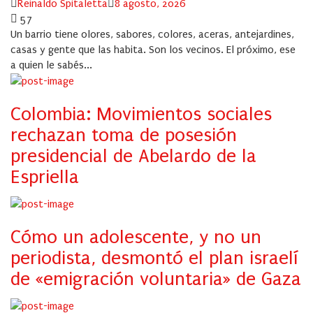
Author
Posted
Reinaldo Spitaletta
8 agosto, 2026
on
57
Un barrio tiene olores, sabores, colores, aceras, antejardines,
casas y gente que las habita. Son los vecinos. El próximo, ese
a quien le sabés...
Colombia: Movimientos sociales
rechazan toma de posesión
presidencial de Abelardo de la
Espriella
Cómo un adolescente, y no un
periodista, desmontó el plan israelí
de «emigración voluntaria» de Gaza