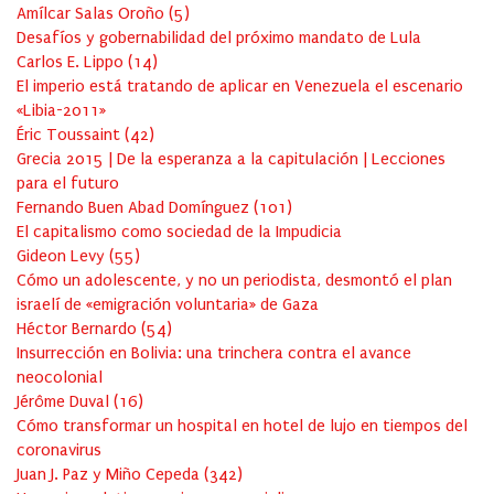
Amílcar Salas Oroño
(
5
)
Desafíos y gobernabilidad del próximo mandato de Lula
Carlos E. Lippo
(
14
)
El imperio está tratando de aplicar en Venezuela el escenario
«Libia-2011»
Éric Toussaint
(
42
)
Grecia 2015 | De la esperanza a la capitulación | Lecciones
para el futuro
Fernando Buen Abad Domínguez
(
101
)
El capitalismo como sociedad de la Impudicia
Gideon Levy
(
55
)
Cómo un adolescente, y no un periodista, desmontó el plan
israelí de «emigración voluntaria» de Gaza
Héctor Bernardo
(
54
)
Insurrección en Bolivia: una trinchera contra el avance
neocolonial
Jérôme Duval
(
16
)
Cómo transformar un hospital en hotel de lujo en tiempos del
coronavirus
Juan J. Paz y Miño Cepeda
(
342
)