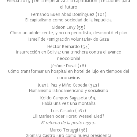
Grecia 2015 | De la esperanza a la capitulación | Lecciones para
el futuro
Fernando Buen Abad Domínguez
(
101
)
El capitalismo como sociedad de la Impudicia
Gideon Levy
(
55
)
Cómo un adolescente, y no un periodista, desmontó el plan
israelí de «emigración voluntaria» de Gaza
Héctor Bernardo
(
54
)
Insurrección en Bolivia: una trinchera contra el avance
neocolonial
Jérôme Duval
(
16
)
Cómo transformar un hospital en hotel de lujo en tiempos del
coronavirus
Juan J. Paz y Miño Cepeda
(
342
)
Humanismo latinoamericano y socialismo
Koldo Campos Sagaseta
(
69
)
Había una vez una montaña
Luis Casado
(
161
)
Lili Marleen oder Horst-Wessel-Lied?
El retorno de la peste negra…
Marco Teruggi
(
38
)
Xiomara Castro juró como nueva presidenta